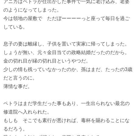
アニカはペトラが仕出かした事件で一気に老け込み、老婆
のようになってしまった。
今は領地の屋敷で ただぼーーーーっと座って毎日を過ご
している。
息子の妻は離縁し、子供を置いて実家に帰ってしまった。
しょうが無い、元々金目当ての政略結婚だったのだから。
金の切れ目が縁の切れ目というやつだ。
少しの情も残っていなかったのか、孫はまだ、たったの3歳
だと言うのに。
薄情な事だ。
ペトラはまだ学生だった事もあり、一生出られない最北の
修道院へ入れられた。
もしも そこでも素行が悪ければ、毒杯を賜わることにな
るだろう。