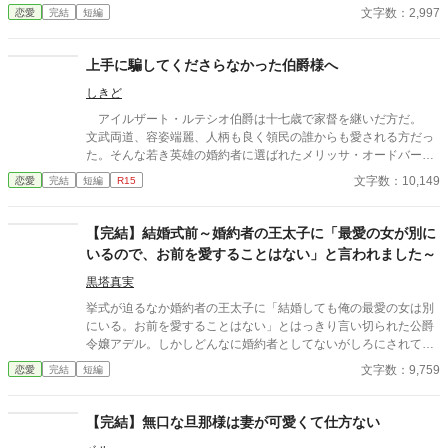
文字数：2,997
恋愛
完結
短編
上手に騙してくださらなかった伯爵様へ
しきど
アイルザート・ルテシオ伯爵は十七歳で家督を継いだ方だ。
文武両道、容姿端麗、人柄も良く領民の誰からも愛される方だっ
た。そんな若き英雄の婚約者に選ばれたメリッサ・オードバーン
子爵令嬢は、自身を果報者と信じて疑っていなかった。 彼が屋
文字数：10,149
恋愛
完結
短編
R15
敷のメイドと関係を持っていると知る事になる、その時までは。
貴族に愛人がいる事など珍しくもない。そんな事は分かってい
るつもりだった。分かっていてそれでも、許せなかった。 メリ
【完結】結婚式前～婚約者の王太子に「最愛の女が別に
ッサにとってアイルザートは、本心から愛した人だったから。
いるので、お前を愛することはない」と言われました～
黒塔真実
挙式が迫るなか婚約者の王太子に「結婚しても俺の最愛の女は別
にいる。お前を愛することはない」とはっきり言い切られた公爵
令嬢アデル。しかしどんなに婚約者としてないがしろにされても
女性としての誇りを傷つけられても彼女は平気だった。なぜなら
文字数：9,759
恋愛
完結
短編
大切な「心の拠り所」があるから……。しかし、王立学園の卒業
ダンスパーティーの夜、アデルはかつてない、世にも酷い仕打ち
を受けるのだった―― ※神視点。■なろうにも別タイトルで重
【完結】無口な旦那様は妻が可愛くて仕方ない
複投稿←【ジャンル日間4位】。