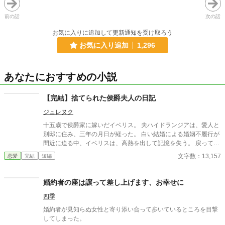
前の話
次の話
お気に入りに追加して更新通知を受け取ろう
お気に入り追加
1,296
あなたにおすすめの小説
【完結】捨てられた侯爵夫人の日記
ジュレヌク
十五歳で侯爵家に嫁いだイベリス。 夫ハイドランジアは、愛人と
別邸に住み、三年の月日が経った。 白い結婚による婚姻不履行が
間近に迫る中、イベリスは、高熱を出して記憶を失う。 戻ってき
た夫は、妻に仕える侍女アリッサムから、いない月日の間書き綴
文字数：13,157
恋愛
完結
短編
られた日記を手渡される。 そこには、出会った日から自分を恋し
いと思ってくれていた少女の思いの丈が詰まっていた。 十八歳に
なり、美しく成長した妻を前に、ハイドランジアは、心が揺ら
婚約者の座は譲って差し上げます、お幸せに
ぐ。 自分への恋心を忘れてしまったとしても、これ程までに思っ
四季
てくれていたのなら、また、愛を育めるのではないのか？ 様々な
人間の思いが交錯し、物語は、思わぬ方向へと進んでいく。
婚約者が見知らぬ女性と寄り添い合って歩いているところを目撃
してしまった。