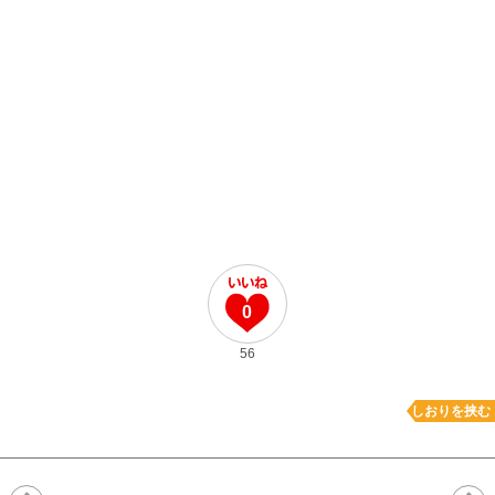
0
56
しおりを挟む