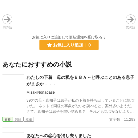
前の話
次の話
お気に入りに追加して更新通知を受け取ろう
お気に入り追加
0
あなたにおすすめの小説
わたしの下着 母の私をＢＢＡ～と呼ぶことのある息子
がまさか．．．
MisakiNonagase
39才の母・真知子は息子が私の下着を持ち出していることに気づ
いた。 ネットで同様の事象がないか調べると、案外多いようだ。
さて、真知子は息子を問い詰める？ それとも気づかないふりを
続けてあげるか？ そのほかに外伝も綴りました。
文字数：11,293
青春
完結
短編
あなたへの恋心を消し去りました