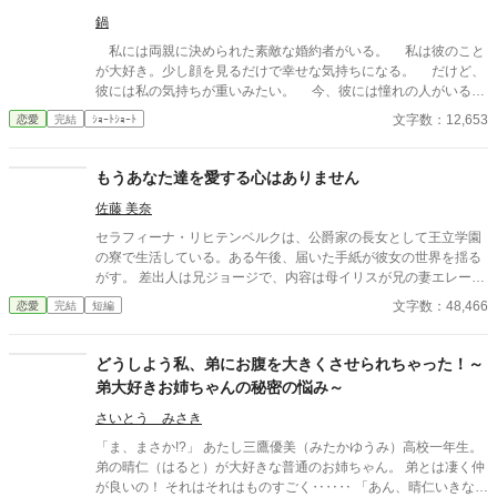
鍋
私には両親に決められた素敵な婚約者がいる。 私は彼のこと
が大好き。少し顔を見るだけで幸せな気持ちになる。 だけど、
彼には私の気持ちが重いみたい。 今、彼には憧れの人がいる。
その人は大人びた雰囲気をもつ二つ上の先輩。 彼は心は自由で
文字数：12,653
恋愛
完結
ｼｮｰﾄｼｮｰﾄ
いたい言っていた。 その女性と話す時、私には見せない楽しそ
うな笑顔を向ける貴方を見て、胸が張り裂けそうになる。 友人
たちは言う。お互いに干渉しない割り切った夫婦のほうが気が楽
もうあなた達を愛する心はありません
だって……。 だから私は彼が自由になれるように、魔女にこの
佐藤 美奈
激しい気持ちを封印してもらったの。 ※このお話はハッピーエン
ドではありません。 ※短いお話でサクサクと進めたいと思いま
セラフィーナ・リヒテンベルクは、公爵家の長女として王立学園
す。
の寮で生活している。ある午後、届いた手紙が彼女の世界を揺る
がす。 差出人は兄ジョージで、内容は母イリスが兄の妻エレーヌ
をいびっているというものだった。最初は信じられなかったが、
文字数：48,466
恋愛
完結
短編
手紙の中で兄は母の嫉妬に苦しむエレーヌを心配し、セラフィー
ナに助けを求めていた。 理知的で優しい公爵夫人の母が信じられ
なかったが、兄の必死な頼みに胸が痛む。 セラフィーナは、一年
どうしよう私、弟にお腹を大きくさせられちゃった！～
ぶりに実家に帰ると、母が物置に閉じ込められていた。幸せだっ
弟大好きお姉ちゃんの秘密の悩み～
た家族の日常が壊れていく。魔法やファンタジー異世界系は、途
中からあるかもしれません。
さいとう みさき
「ま、まさか!?」 あたし三鷹優美（みたかゆうみ）高校一年生。
弟の晴仁（はると）が大好きな普通のお姉ちゃん。 弟とは凄く仲
が良いの！ それはそれはものすごく‥‥‥ 「あん、晴仁いきなり