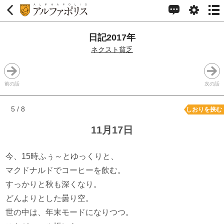
日記2017年
ネクスト貧乏
前の話
次の話
5 / 8
しおりを挟む
11月17日
今、15時ふぅ～とゆっくりと、
マクドナルドでコーヒーを飲む。
すっかりと秋も深くなり。
どんよりとした曇り空。
世の中は、年末モードになりつつ。