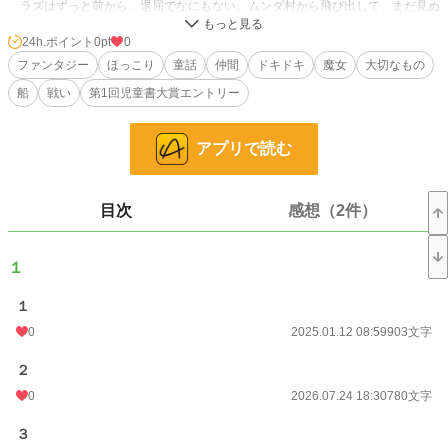
ラズはずっと前から、退屈でなにもない、ムンダ村から飛び出して、まだ見ぬ
世界へと、冒険がしたいと思っていた。しかし、ラズに羊飼いとして後継者にな
ってほしいヨールおじいちゃんから、猛反対をされることになる。
24h.ポイント
0pt
0
困り果てたラズは、どうしたらヨールおじいちゃんを説得できるのかと考え
ファンタジー
ほっこり
童話
仲間
ドキドキ
魔女
大切なもの
た。なかなか答えの見つからないラズだったが、そんな時、突然、ムンダ村の海
船
戦い
第1回児童書大賞エントリー
岸に、一隻の、あやしくて、とても不思議な形をした船がやってきた。
その船を見たラズは、一気に好奇心がわき、船内に入ってみることにした。す
ると、なんとそこには、これまで会ったこともないような、奇想天外、変わった
アプリで読む
男の子がいて、ラズの人生は、ここから歯車がまわり始める——。
小説
228,781 位 / 228,781 件
目次
感想（2件）
児童書・童話
4,658 位 / 4,658 件
お気に入り
11
１
24h.ポイント
0 pt
１
0
2025.01.12 08:59
903文字
文字数
11,423
更新日時
2021.07.28 10:31
２
0
2026.07.24 18:30
780文字
初回公開日時
2021.06.21 17:00
３
週間ポイント
0 pt (228,781 位)