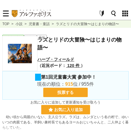
TOP
>
小説
>
児童書・童話
>
ラズとリドの大冒険〜はじまりの物語〜
児童書・童話
連載中
長編
ラズとリドの大冒険〜はじまりの物
語〜
ハープ・フィールド
（近況ボード：
120 件
）
第1回児童書大賞 参加中！
現在の順位：
915
位 / 955件
投票する
お気に入りに追加して更新通知を受け取ろう
お気に入り追加
幼い頃から両親のいない、主人公ラズ。ラズは、ムンダという名の村で、ゆい
いつの肉親である、羊飼い兼村長でもあるヨールおじいちゃんと、二人仲よく暮
らしていた。