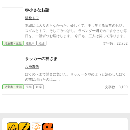
いた本当の気持ちが見えてくる——。
📖小さなお話
鴛鴦トワ
本編には入りきらなかった、優しくて、少し笑える日常のお話。
スグルとトワ、そしてみつばち。 ラベンダー畑で過ごす小さな毎
日を、一話ずつお届けします。 今日も、三人は笑って帰ります。
文字数：22,752
児童書・童話
連載中
短編
サッカーの神さま
八神真哉
ぼくのへまで試合に負けた。サッカーをやめようと決心したぼく
の前に現れたのは……
文字数：3,190
児童書・童話
完結
短編