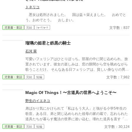
トネリコ
悪女は処刑されました。 国は益々栄えました。 おめでと
う。おめでとう。 おしまい。
文字数：837
児童書・童話
完結
ｼｮｰﾄｼｮｰﾄ
瑠璃の姫君と鉄黒の騎士
石河 翠
可愛いフェリシアはひとりぼっち。部屋の中に閉じ込められ、放
置されています。彼女の楽しみは、窓の隙間から空を眺めながら
歌うことだけ。 そんなある日フェリシアは、貧しい身なりの男の
子にさらわれてしまいました。彼は本来自分が受け取るべきだっ
文字数：7,982
児童書・童話
完結
短編
た幸せを、フェリシアが台無しにしたのだと責め立てます。 突然
のことに困惑しつつも、男の子のためにできることはないかと悩
んだあげく、彼女は一本の羽を渡すことに決めました。 大好きな
Magic Of Things！〜古道具の世界へようこそ〜
友達に似た男の子に笑ってほしい、ただその一心で。けれどそれ
野生のイエネコ
は、彼女の命を削る行為で……。 記憶を失くしたヒロインと、幸
せになりたいヒーローの物語。ハッピーエンドです。 この作品
弟ばかり気にかけられて「私はもう大人」と強がる小学5年生の
は、他サイトにも投稿しております。 表紙絵は写真ACよりチョ
歌音。ある日、弟と閉じ込められた祖母の家の蔵で、忘れられた
コラテさまの作品(写真ID:249286)をお借りしています。
道具たちが暮らす魔法の世界に迷い込む。壊れた道具を直す「道
具のお医者さん」をしていた祖父の後継として、金継ぎや活版印
文字数：30,124
児童書・童話
完結
短編
刷など昔の技を学びながら奮闘するうち、姉弟の間にすれ違って