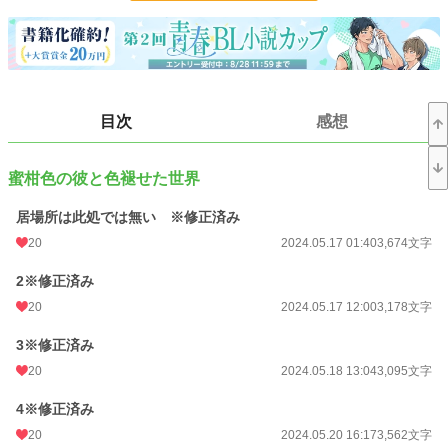
とができず、幼い頃に離れた日本へと帰国して、彼にとって初めての日本の学生
生活を送る事になる。
そんな中で出会う蜜柑色の髪色を持つ、バスケの才能が光っている、昔見たアニ
メの主人公のような普通と輝きを併せ持つ、芦家亮介と出会う。
突出していなくても恵まれたものを持つ芦家とピアノの翼を奪われた天才である
黒瀬の交わる先にあるものは…。
目次
感想
※荒削りで展示してますので、直してまた貼り直したりします。ご容赦くださ
い。
蜜柑色の彼と色褪せた世界
小説
228,618 位 / 228,618 件
居場所は此処では無い ※修正済み
20
2024.05.17 01:40
3,674文字
BL
31,392 位 / 31,392 件
お気に入り
15
2※修正済み
20
2024.05.17 12:00
3,178文字
24h.ポイント
0 pt
3※修正済み
文字数
81,484
20
2024.05.18 13:04
3,095文字
更新日時
2024.07.09 18:01
4※修正済み
初回公開日時
2024.05.17 01:40
20
2024.05.20 16:17
3,562文字