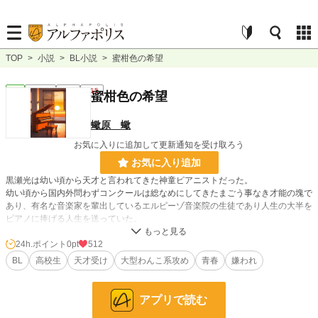
TOP
>
小説
>
BL小説
>
蜜柑色の希望
BL
連載中
長編
R15
蜜柑色の希望
蠍原 蠍
お気に入りに追加して更新通知を受け取ろう
お気に入り追加
黒瀬光は幼い頃から天才と言われてきた神童ピアニストだった。
幼い頃から国内外問わずコンクールは総なめにしてきたまごう事なき才能の塊で
あり、有名な音楽家を輩出しているエルピーゾ音楽院の生徒であり人生の大半を
ピアノに捧げる人生を送っていた。
しかし、ある日彼はピアニストが稀にかかる筋肉が強張る原因不明の病にかかっ
てしまい、14歳の時からピアノを弾くことが出来なくなってしまう。
24h.ポイント
0pt
512
最初は本人は勿論、彼に期待を寄せていた両親、彼の指導者も全身全霊を尽くし
BL
高校生
天才受け
大型わんこ系攻め
青春
嫌われ
てサポートしていたのだが酷くなる病状に両親の期待は彼の妹に移り、指導者か
らも少しずつ距離を置かれ始め、それでも必死にリハビリをしていた光だった
が、精神的に追い詰められてしまう。そして、ある日を境に両親は光に祖父や祖
アプリで読む
母のいる日本で暮らすように言いつけ精神的にもギリギリだった光は拒否するこ