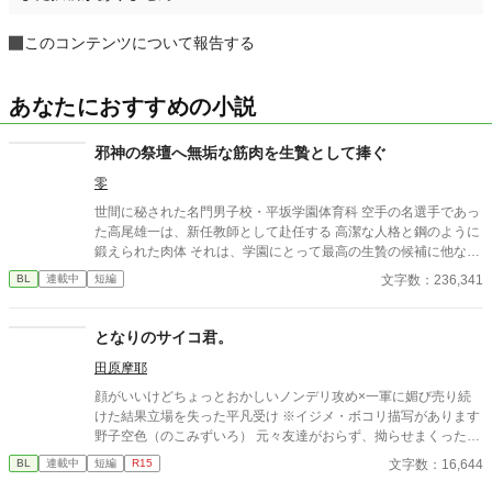
このコンテンツについて報告する
あなたにおすすめの小説
邪神の祭壇へ無垢な筋肉を生贄として捧ぐ
零
世間に秘された名門男子校・平坂学園体育科 空手の名選手であっ
た高尾雄一は、新任教師として赴任する 高潔な人格と鋼のように
鍛えられた肉体 それは、学園にとって最高の生贄の候補に他なら
なかった 至高の筋肉を持つ、精神を削られ意志をなくした青年を
文字数：236,341
BL
連載中
短編
太古の神に捧げるため、“水”、“風”、“土”の信奉者達が暗躍する 意
志をなくし筋肉の操り人形と化した“デク” 消える教師 山奥の男子
校で繰り広げられるダークファンタジー
となりのサイコ君。
田原摩耶
顔がいいけどちょっとおかしいノンデリ攻め×一軍に媚び売り続
けた結果立場を失った平凡受け ※イジメ・ボコリ描写があります
野子空色（のこみずいろ） 元々友達がおらず、拗らせまくった末
に高校デビューで一軍の仲間入りしたくてプライド捨ててきた。
文字数：16,644
BL
連載中
短編
R15
周りを見下している。無事寿々のせいで転落し、サンドバッグ行