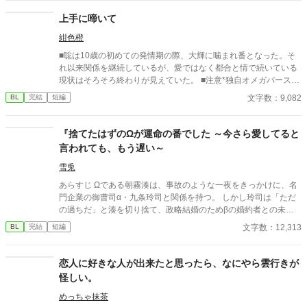
き。柚木のために日々寿々の弱味を探してる。 寿々功運（すずこ
ううん） 顔だけで生きてきた。マイペースでデリカシーはない。
上手に啼いて
パーソナルスペースもおかしいし空気は読まない。でも顔がいい
紺色橙
のでモテる。 柚木（ゆずき） 一軍。普通にクズ。寿々の弱味を野
子に探らせてる。 奈頭（なず） 一軍。柚木の取り巻き１。女好
■聡は10歳の初めての発情期の際、大輝に噛まれ番となった。そ
き。
れ以来関係を継続しているが、愛ではなく都合と情で続いている
現状はそろそろ終わりが見えていた。 ■注意*独自オメガバース設
定。■『それは愛か本能か』と同じ世界設定です。関係は一切な
文字数：9,082
BL
完結
短編
し。
『捨てたはずのΩが運命の番でした ～今さら愛してると
言われても、もう遅い～
雪兎
あらすじ Ωである朝霧湊は、事故のような一夜をきっかけに、名
門企業の御曹司α・九条玲司と関係を持つ。 しかし玲司は「ただ
の過ちだ」と湊を切り捨て、政略結婚のためβの婚約者との未来
を選んだ。 深く傷ついた湊は、彼の前から姿を消す。 数か月後―
文字数：12,313
BL
完結
短編
―。 湊の身体は、これまで誰も知らなかった希少な『遅咲きΩ』
として覚醒する。 その瞬間、玲司は初めて湊こそが運命の番だっ
たと知る。 「戻ってきてくれ」 今さら必死に追いかけてくる玲
恋人に好きな人が出来たと思ったら、なにやら雲行きが
司。 だが湊の隣には、自分を支え続けてくれた医師のα・神崎伊
怪しい。
織がいた。 「あなたは俺を捨てたでしょう」 後悔に苦しむα、執
着する第二のα、そして希少Ωを巡る陰謀。 もう二度と傷つきた
めっちゃ抹茶