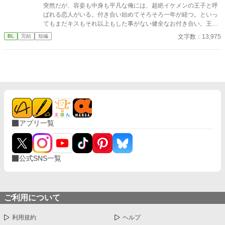
くないΩが最後に選ぶ相手とは――。 捨てた側の後悔と執着が加
突然だが、容姿も中身も平凡な俺には、超絶イケメンの王子と呼
速する、すれ違いオメガバースBL。
ばれる恋人がいる。付き合い始めてそろそろ一年が経つ。といっ
てもまだキスもそれ以上もした事がない健全なお付き合い。王子
は優しいけど意地悪で、いつも俺の心臓を高鳴らせてくる——だ
文字数：13,975
BL
完結
短編
けどそれだけだ。この前、喧嘩をした。それきり彼と話していな
い。付き合っているのか定かじゃない関係。挙句に、今遠目から
見つけた王子の側には可憐な女の子。彼女が彼に寄り掛かって二
人がキスをしている。 その瞬間、目の前が真っ黒になった。もう
無理だ。俺がスイッチが切れたようにその場に立ち尽くした、そ
の時だった。前にいる彼から聞いたこともない怒声が俺の耳に届
いたのは。 ⚪︎佐藤玲央……微笑みの王子と呼ばれ、常に笑顔を絶
やさない。物腰柔らかな姿勢に男女問わずモテる ⚪︎中田真……両
親の転勤で引っ越してきた転校生。平凡な容姿で口が悪いがクラ
アプリ一覧
スに馴染めず誰とも話さないので王子しか知らないし、これから
も多分バレない ※全四話、予約投稿済み。 本編に攻めの名前が出
てこないの書き終わってから気が付いた。3/16タイトル少し変更
しました。 ※後日談を3/25に投稿予定←しました。Rを書くかは
公式SNS一覧
まだ悩み中
ご利用について
利用規約
ヘルプ