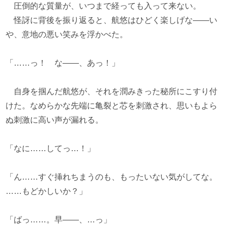
圧倒的な質量が、いつまで経っても入って来ない。
怪訝に背後を振り返ると、航悠はひどく楽しげな――い
や、意地の悪い笑みを浮かべた。
「……っ！ な――、あっ！」
自身を掴んだ航悠が、それを潤みきった秘所にこすり付
けた。なめらかな先端に亀裂と芯を刺激され、思いもよら
ぬ刺激に高い声が漏れる。
「なに……してっ…！」
「ん……すぐ挿れちまうのも、もったいない気がしてな。
……もどかしいか？」
「ばっ……。早――、…っ」