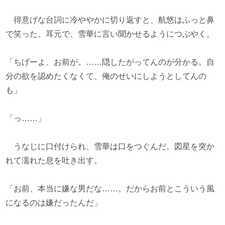
得意げな台詞に冷ややかに切り返すと、航悠はふっと鼻
で笑った。耳元で、雪華に言い聞かせるようにつぶやく。
「ちげーよ、お前が。……隠したがってんのが分かる。自
分の欲を認めたくなくて、俺のせいにしようとしてんの
も」
「っ……」
うなじに口付けられ、雪華は口をつぐんだ。図星を突か
れて濡れた息を吐き出す。
「お前、本当に嫌な男だな……。だからお前とこういう風
になるのは嫌だったんだ」