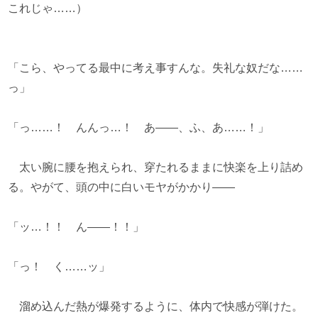
これじゃ……）
「こら、やってる最中に考え事すんな。失礼な奴だな……
っ」
「っ……！ んんっ…！ あ――、ふ、あ……！」
太い腕に腰を抱えられ、穿たれるままに快楽を上り詰め
る。やがて、頭の中に白いモヤがかかり――
「ッ…！！ ん――！！」
「っ！ く……ッ」
溜め込んだ熱が爆発するように、体内で快感が弾けた。