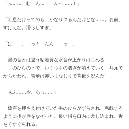
「ふ……、む、ん…！ んっ……！」
「吐息だけってのも、かなりクるんだけどな……。お前、
すげえな。濡らしすぎ」
「ば――、…っ！ んん……っ！」
湯の音とは違う粘着質な水音が上がりはじめる。
手のひらの下で、いくつもの喘ぎが消えていく。耳元で
からかわれ、雪華は赤いまなじりで背後を睨んだ。
「ぁふ……や、あっ……」
嬌声を押さえ付けていた手のひらがずらされ、悪戯する
ように指が唇をなぞった。長い指を口内に差し込まれ、舌
をくすぐられる。