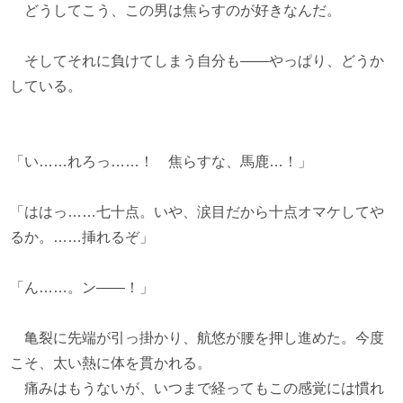
どうしてこう、この男は焦らすのが好きなんだ。
そしてそれに負けてしまう自分も――やっぱり、どうか
している。
「い……れろっ……！ 焦らすな、馬鹿…！」
「ははっ……七十点。いや、涙目だから十点オマケしてや
るか。……挿れるぞ」
「ん……。ン――！」
亀裂に先端が引っ掛かり、航悠が腰を押し進めた。今度
こそ、太い熱に体を貫かれる。
痛みはもうないが、いつまで経ってもこの感覚には慣れ