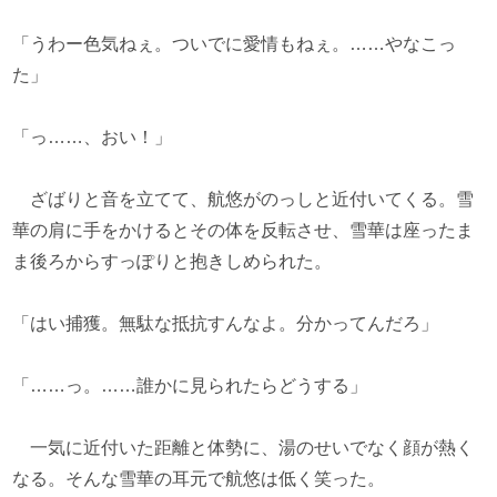
「うわー色気ねぇ。ついでに愛情もねぇ。……やなこっ
た」
「っ……、おい！」
ざばりと音を立てて、航悠がのっしと近付いてくる。雪
華の肩に手をかけるとその体を反転させ、雪華は座ったま
ま後ろからすっぽりと抱きしめられた。
「はい捕獲。無駄な抵抗すんなよ。分かってんだろ」
「……っ。……誰かに見られたらどうする」
一気に近付いた距離と体勢に、湯のせいでなく顔が熱く
なる。そんな雪華の耳元で航悠は低く笑った。