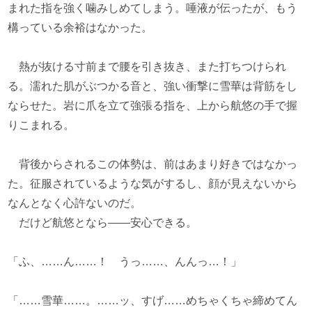
まれた指を強く噛みしめてしまう。唾液が伝ったが、もう
構っている余裕はなかった。
熱が抜ける寸前まで腰を引き抜き、また打ちつけられ
る。濡れた肌がぶつかる音と、強い衝撃に雪華は背筋をし
ならせた。岩に爪を立て強張る指を、上から航悠の手で握
りこまれる。
背後からされるこの体勢は、前はあまり好きではなかっ
た。征服されているような気がするし、顔が見えないから
なんとなく心許ないのだ。
だけど航悠となら――安心できる。
「ふ、……ん……！ うっ……、んんっ…！」
「……雪華……。……ッ、すげ……めちゃくちゃ締めてん