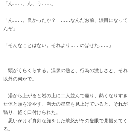
「ん……、ん、う……」
「ん……。良かったか？ ……なんだお前、涙目になって
んぞ」
「そんなことはない。それより……のぼせた……」
頭がくらくらする。温泉の熱と、行為の激しさと、それ
以外の何かで。
湯から上がると岩の上に二人並んで座り、熱くなりすぎ
た体と頭を冷やす。満天の星空を見上げていると、それが
翳り、軽く口付けられた。
思いがけず真剣な顔をした航悠がその隻眼で見据えてく
る。