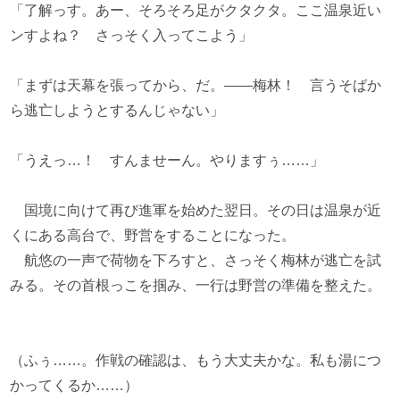
「了解っす。あー、そろそろ足がクタクタ。ここ温泉近い
ンすよね？ さっそく入ってこよう」
「まずは天幕を張ってから、だ。――梅林！ 言うそばか
ら逃亡しようとするんじゃない」
「うえっ…！ すんませーん。やりますぅ……」
国境に向けて再び進軍を始めた翌日。その日は温泉が近
くにある高台で、野営をすることになった。
航悠の一声で荷物を下ろすと、さっそく梅林が逃亡を試
みる。その首根っこを掴み、一行は野営の準備を整えた。
（ふぅ……。作戦の確認は、もう大丈夫かな。私も湯につ
かってくるか……）