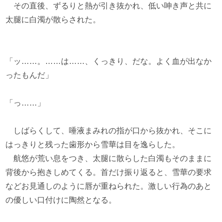
その直後、ずるりと熱が引き抜かれ、低い呻き声と共に
太腿に白濁が散らされた。
「ッ……。……は……、くっきり、だな。よく血が出なか
ったもんだ」
「っ……」
しばらくして、唾液まみれの指が口から抜かれ、そこに
はっきりと残った歯形から雪華は目を逸らした。
航悠が荒い息をつき、太腿に散らした白濁もそのままに
背後から抱きしめてくる。首だけ振り返ると、雪華の要求
などお見通しのように唇が重ねられた。激しい行為のあと
の優しい口付けに陶然となる。