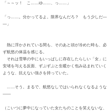
「～～ッ！ こ……ゆ……、っ……」
「っ……。分かってるよ。限界なんだろ？ もう少しだ―
―」
熱に浮かされている間も、そのあと頭が冷めた時も、必
ず航悠の体温を感じる。
それは雪華の中にもいっぱしに存在したらしい「女」に
安堵を与える反面、ずぶずぶと生暖かく包み込まれていく
ような、抗えない強さを持っていた。
……そう。まるで、航悠なしではいられなくなるような
――
（こいつに夢中になっていた女たちのことを笑えないな、