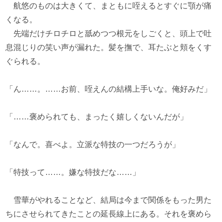
航悠のものは大きくて、まともに咥えるとすぐに顎が痛
くなる。
先端だけチロチロと舐めつつ根元をしごくと、頭上で吐
息混じりの笑い声が漏れた。髪を撫で、耳たぶと頬をくす
ぐられる。
「ん……。……お前、咥えんの結構上手いな。俺好みだ」
「……褒められても、まったく嬉しくないんだが」
「なんで。喜べよ。立派な特技の一つだろうが」
「特技って……。嫌な特技だな……」
雪華がやれることなど、結局は今まで関係をもった男た
ちにさせられてきたことの延長線上にある。それを褒めら