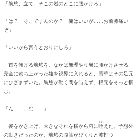
「航悠、立て。そこの岩のとこに腰かけろ」
「は？ そこですんのか？ 俺はいいが……お前膝痛い
ぞ」
「いいから言うとおりにしろ」
首を傾げる航悠を、なかば無理やり岩に腰かけさせる。
完全に勃ち上がった雄を視界に入れると、雪華はその足元
にひざまずいた。航悠が動く間を与えず、根元をそっと掴
む。
「ん……。む――」
くわ
髪をかき上げ、大きなそれを横から唇に
咥
えた。予想外
の動きだったのか、航悠の腹筋がびくりと波打つ。