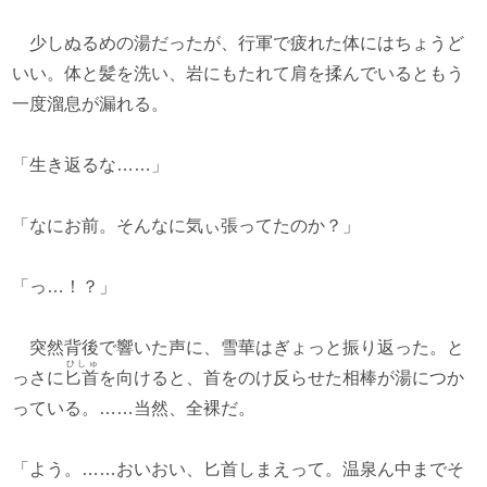
少しぬるめの湯だったが、行軍で疲れた体にはちょうど
いい。体と髪を洗い、岩にもたれて肩を揉んでいるともう
一度溜息が漏れる。
「生き返るな……」
「なにお前。そんなに気ぃ張ってたのか？」
「っ…！？」
突然背後で響いた声に、雪華はぎょっと振り返った。と
ひしゅ
っさに
匕首
を向けると、首をのけ反らせた相棒が湯につか
っている。……当然、全裸だ。
「よう。……おいおい、匕首しまえって。温泉ん中までそ