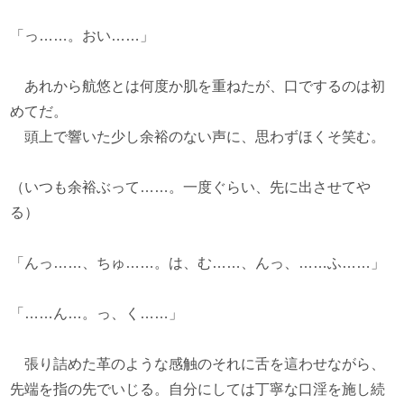
「っ……。おい……」
あれから航悠とは何度か肌を重ねたが、口でするのは初
めてだ。
頭上で響いた少し余裕のない声に、思わずほくそ笑む。
（いつも余裕ぶって……。一度ぐらい、先に出させてや
る）
「んっ……、ちゅ……。は、む……、んっ、……ふ……」
「……ん…。っ、く……」
張り詰めた革のような感触のそれに舌を這わせながら、
先端を指の先でいじる。自分にしては丁寧な口淫を施し続