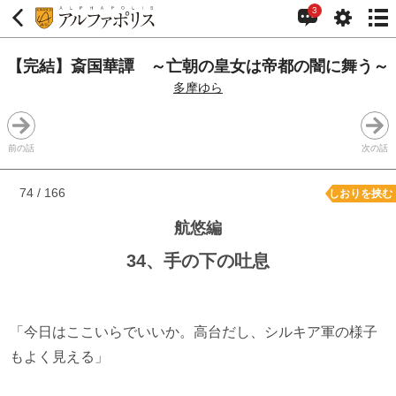
3
【完結】斎国華譚 ～亡朝の皇女は帝都の闇に舞う～
多摩ゆら
前の話
次の話
74 / 166
しおりを挟む
航悠編
34、手の下の吐息
「今日はここいらでいいか。高台だし、シルキア軍の様子
もよく見える」