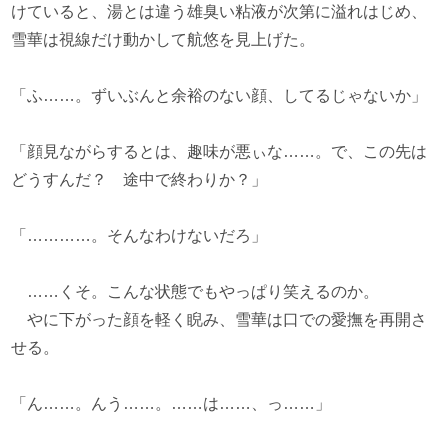
けていると、湯とは違う雄臭い粘液が次第に溢れはじめ、
雪華は視線だけ動かして航悠を見上げた。
「ふ……。ずいぶんと余裕のない顔、してるじゃないか」
「顔見ながらするとは、趣味が悪ぃな……。で、この先は
どうすんだ？ 途中で終わりか？」
「…………。そんなわけないだろ」
……くそ。こんな状態でもやっぱり笑えるのか。
やに下がった顔を軽く睨み、雪華は口での愛撫を再開さ
せる。
「ん……。んう……。……は……、っ……」