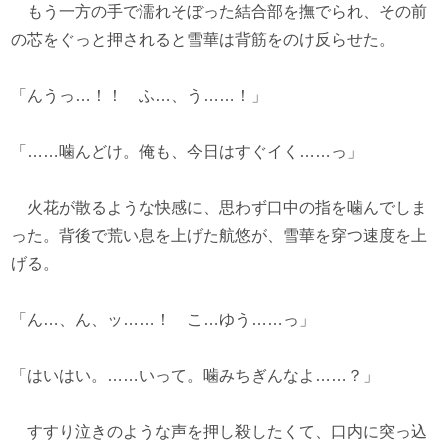
もう一方の手で濡れそぼった結合部を撫でられ、その前
の芯をぐっと押されると雪華は背筋をのけ反らせた。
「んうっ…！！ ふ…、う……！」
「……噛んどけ。俺も、今日はすぐイく……っ」
火花が散るような快感に、思わず口中の指を噛んでしま
った。背後で荒い息を上げた航悠が、雪華を穿つ速度を上
げる。
「ん…、ん、ッ……！ こ…ゆう……っ」
「はいはい。……いって。噛みちぎんなよ……？」
すすり泣きのような声を押し殺したくて、口内に突っ込