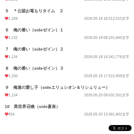
週間ポイント
2,513 pt (3,935 位)
５ ＊公認お篭もりタイム ２
月間ポイント
9,520 pt (4,703 位)
1,169
2026.05.18 18:31
2,515文字
年間ポイント
191,945 pt (3,266 位)
６ 俺の番い（sideゼイン）１
1,132
2026.05.19 09:10
1,840文字
累計ポイント
192,732 pt (20,437 位)
７ 俺の番い（sideゼイン）２
1,134
2026.05.19 14:34
1,776文字
８ 俺の番い（sideゼイン）３
1,200
2026.05.19 17:52
2,959文字
９ 俺達の愛し子（sideエリュシオン＆リシュリュー）
1,134
2026.05.20 09:03
2,501文字
10 異世界召喚（side蒼泉）
954
2026.05.20 13:38
1,802文字