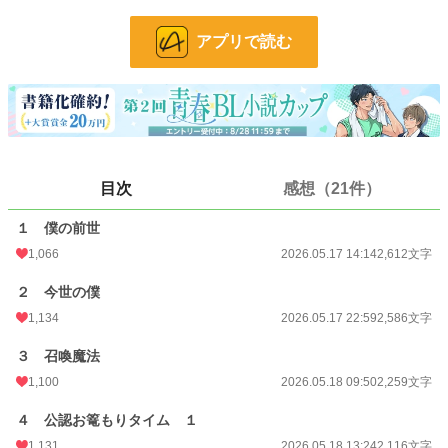
次に気づくと前世の記憶を持ったまま異世界に転生していた。
アプリで読む
僕は前世の記憶に苦しみながらも成長し、懸命に生きていたけど──
前世で不幸だった主人公が異世界で幸せになる話です。
※軽くですがいじめなどの言動があるので、ご不快に思われたらすみません。ご
自衛お願いします。
突発的に書いてますが、数話で終わる予定で先は見えています。たぶんすぐに完
結します。
目次
感想（21件）
小説
4,768 位 / 228,589 件
１ 僕の前世
BL
958 位 / 31,386 件
1,066
2026.05.17 14:14
2,612文字
お気に入り
715
２ 今世の僕
24h.ポイント
284 pt
1,134
2026.05.17 22:59
2,586文字
文字数
22,966
３ 召喚魔法
更新日時
2026.05.20 13:38
1,100
2026.05.18 09:50
2,259文字
初回公開日時
2026.05.17 14:14
４ 公認お篭もりタイム １
初回完結日時
2026.05.20 13:38
1,131
2026.05.18 13:24
2,116文字