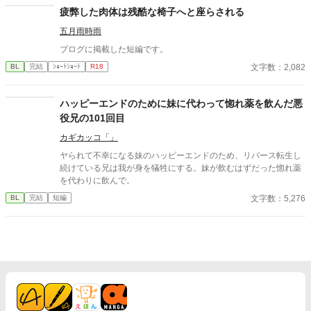
疲弊した肉体は残酷な椅子へと座らされる
五月雨時雨
ブログに掲載した短編です。
文字数：2,082
BL
完結
ｼｮｰﾄｼｮｰﾄ
R18
ハッピーエンドのために妹に代わって惚れ薬を飲んだ悪
役兄の101回目
カギカッコ「」
ヤられて不幸になる妹のハッピーエンドのため、リバース転生し
続けている兄は我が身を犠牲にする。妹が飲むはずだった惚れ薬
を代わりに飲んで。
文字数：5,276
BL
完結
短編