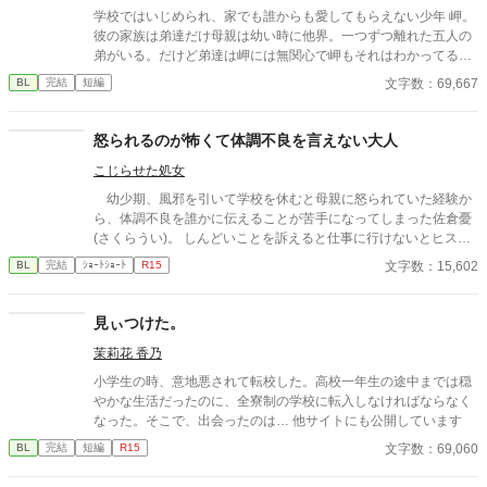
学校ではいじめられ、家でも誰からも愛してもらえない少年 岬。
彼の家族は弟達だけ母親は幼い時に他界。一つずつ離れた五人の
弟がいる。だけど弟達は岬には無関心で岬もそれはわかってるけ
ど弟達の役に立つために頑張ってるそんな時とある事件が起き
文字数：69,667
BL
完結
短編
て.....
怒られるのが怖くて体調不良を言えない大人
こじらせた処女
幼少期、風邪を引いて学校を休むと母親に怒られていた経験か
ら、体調不良を誰かに伝えることが苦手になってしまった佐倉憂
(さくらうい)。 しんどいことを訴えると仕事に行けないとヒステ
リックを起こされ怒られていたため、次第に我慢して学校に行く
文字数：15,602
BL
完結
ｼｮｰﾄｼｮｰﾄ
R15
ようになった。 「風邪をひくことは悪いこと」 社会人になって1
人暮らしを始めてもその認識は治らないまま。多少の熱や頭痛が
あっても怒られることを危惧して出勤している。 とある日、いつ
見ぃつけた。
ものように会社に行って業務をこなしていた時。午前では無視で
茉莉花 香乃
きていただるけが無視できないものになっていた。 それでも、自
己管理がなっていない、日頃ちゃんと体調管理が出来てない、そ
小学生の時、意地悪されて転校した。高校一年生の途中までは穏
う怒られるのが怖くて、言えずにいると…？
やかな生活だったのに、全寮制の学校に転入しなければならなく
なった。そこで、出会ったのは… 他サイトにも公開しています
文字数：69,060
BL
完結
短編
R15