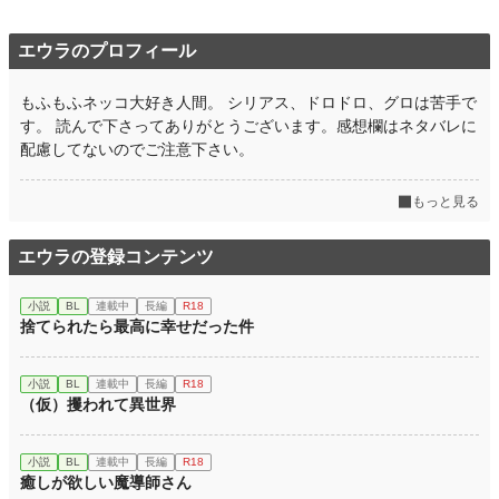
エウラのプロフィール
もふもふネッコ大好き人間。 シリアス、ドロドロ、グロは苦手で
す。 読んで下さってありがとうございます。感想欄はネタバレに
配慮してないのでご注意下さい。
もっと見る
エウラの登録コンテンツ
小説
BL
連載中
長編
R18
捨てられたら最高に幸せだった件
小説
BL
連載中
長編
R18
（仮）攫われて異世界
小説
BL
連載中
長編
R18
癒しが欲しい魔導師さん