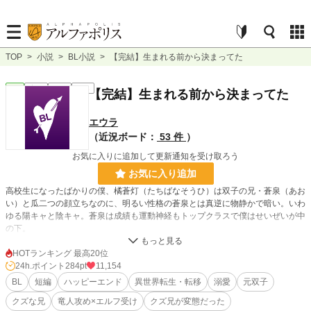
TOP
>
小説
>
BL小説
>
【完結】生まれる前から決まってた
BL
完結
短編
R18
【完結】生まれる前から決まってた
エウラ
（近況ボード：
53 件
）
お気に入りに追加して更新通知を受け取ろう
お気に入り追加
高校生になったばかりの僕、橘蒼灯（たちばなそうひ）は双子の兄・蒼泉（あお
い）と瓜二つの顔立ちなのに、明るい性格の蒼泉とは真逆に物静かで暗い。いわ
ゆる陽キャと陰キャ。蒼泉は成績も運動神経もトップクラスで僕はせいぜいが中
の下。
だから周りは親も含めて全員蒼泉を褒めて僕を下げる。比較する。いつも『兄の
出涸らし』と言われる。
HOTランキング 最高20位
蒼泉は優しく人前では僕を庇うような言動をするけど、見えないところでは陰湿
24h.ポイント
284pt
11,154
ないじめをしてくる。それを言っても誰も信じてはくれないけど。
BL
短編
ハッピーエンド
異世界転生・転移
溺愛
元双子
そんな日々の中、僕は誰かに背中を押されて学校の階段から落ちて呆気なく死ん
クズな兄
竜人攻め×エルフ受け
クズ兄が変態だった
だ。