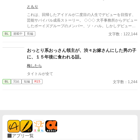
からさまに特別扱いして可愛がる。 夏都への好意を隠そうとしな
ともり
い椿の甘い執着。なぜ夏都が選ばれたのかわからない。 放課後の
図書室、夏休みの旅行、文化祭。正反対な二人の奇妙な青春と恋
これは、回帰したアイドルが二度目の人生でデビューを目指す、
の話。 （完結保証）
芸能サバイバル成長ストーリー。 ◇◇◇ 大手事務所からデビュー
したボーイズグループのメンバー、ソ・ハル。しかしデビューか
らわずか一年でグループは解散し、夢も未来も失ってしまう。 絶
文字数：122,144
BL
連載中
長編
望の中で目を覚ますと、今から三年前の過去に回帰していた。そ
して能力を数値化する謎のシステムまで現れる。 システムからの
メインクエストは韓国最高峰のサバイバルオーディション番組
おっとり系おっさん領主が、渋々お嫁さんにした男の子
『PRODUCE:NOVA』で、最終順位七位以内に入り、デビューす
に、１５年後に食われる話。
ること。 回帰前の経験とシステムを武器に、今度こそ最高の仲間
たちとデビューを掴み取る！ ※オリジナルの設定を用いているた
梅したら
め、実際のサバイバル番組と異なる点が多々ございます
タイトルが全て
文字数：1,244
BL
完結
短編
R15
アプリ一覧