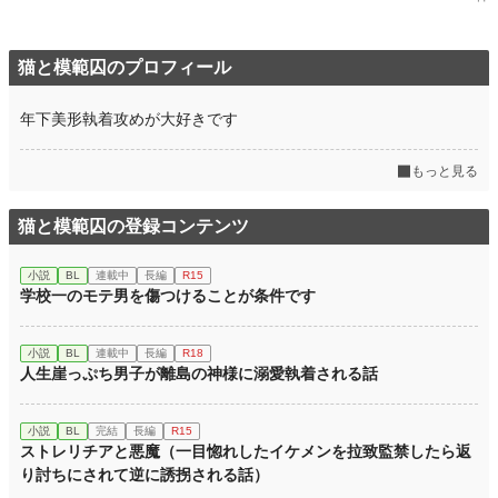
猫と模範囚のプロフィール
年下美形執着攻めが大好きです
もっと見る
猫と模範囚の登録コンテンツ
小説
BL
連載中
長編
R15
学校一のモテ男を傷つけることが条件です
小説
BL
連載中
長編
R18
人生崖っぷち男子が離島の神様に溺愛執着される話
小説
BL
完結
長編
R15
ストレリチアと悪魔（一目惚れしたイケメンを拉致監禁したら返
り討ちにされて逆に誘拐される話）