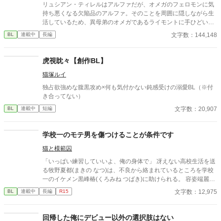
リュシアン・ティレルはアルファだが、オメガのフェロモンに気
持ち悪くなる欠陥品のアルファ。そのことを周囲に隠しながら生
活しているため、異母弟のオメガであるライモントに手ひどい態
度をとってしまい、世間からの評判は悪い。 ある日、気分の悪さ
文字数：144,148
BL
連載中
長編
に逃げ込んだ先で、ひとりの王子につかまる・・・という話で
す。
虎視眈々【創作BL】
猫塚ルイ
独占欲強めな腹黒攻め×何も気付かない鈍感受けの溺愛BL（※付
き合ってない）
文字数：20,907
BL
連載中
短編
学校一のモテ男を傷つけることが条件です
猫と模範囚
「いっぱい練習していいよ、俺の身体で」 冴えない高校生活を送
る牧野夏都(まきの なつ)は、不良から絡まれているところを学校
一のイケメン黒峰椿(くろみね つばき)に助けられる。 容姿端麗、
成績優秀、気怠く大人びた雰囲気の最強モテ男……そんな椿が、
文字数：12,975
BL
連載中
長編
R15
いじめられっ子の夏都を守る契約を持ちかけてきた。 ただしひと
つだけ条件がある。 それは椿の身体に傷痕を残すこと。 半ば脅さ
れる形で契約を受け入れた夏都を、椿は学校中が見ている前であ
回帰した俺にデビュー以外の選択肢はない