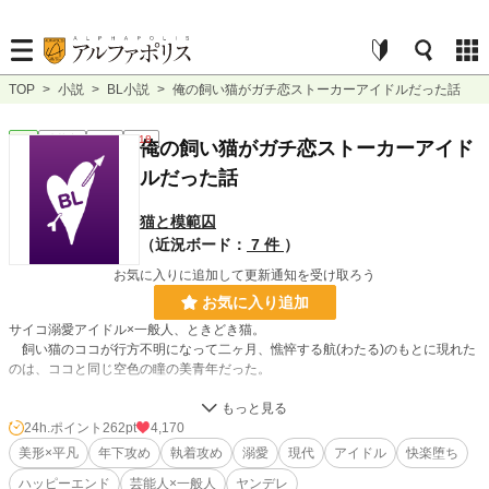
TOP
>
小説
>
BL小説
>
俺の飼い猫がガチ恋ストーカーアイドルだった話
BL
連載中
長編
R18
俺の飼い猫がガチ恋ストーカーアイド
ルだった話
猫と模範囚
（近況ボード：
7 件
）
お気に入りに追加して更新通知を受け取ろう
お気に入り追加
サイコ溺愛アイドル×一般人、ときどき猫。
飼い猫のココが行方不明になって二ヶ月、憔悴する航(わたる)のもとに現れた
のは、ココと同じ空色の瞳の美青年だった。
「どうしても航君のところに帰りたくて神様にお願いしたの。どんな姿になって
もいいから、航君に会わせてくださいって」
24h.ポイント
262pt
4,170
車に轢かれてしまったココは奇跡を起こし、人間の姿になって戻ってきた。
美形×平凡
年下攻め
執着攻め
溺愛
現代
アイドル
快楽堕ち
……と、彼は言う。
ハッピーエンド
芸能人×一般人
ヤンデレ