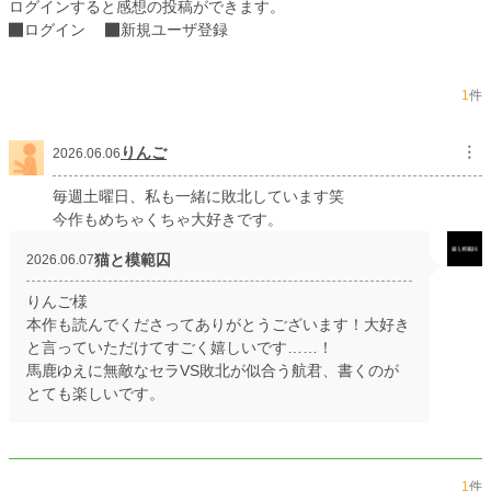
ログインすると感想の投稿ができます。
週間ポイント
2,498 pt (3,959 位)
ログイン
新規ユーザ登録
月間ポイント
11,311 pt (4,044 位)
1
件
年間ポイント
86,238 pt (6,776 位)
累計ポイント
87,024 pt (32,863 位)
りんご
︙
2026.06.06
毎週土曜日、私も一緒に敗北しています笑
今作もめちゃくちゃ大好きです。
猫と模範囚
2026.06.07
りんご様
本作も読んでくださってありがとうございます！大好き
と言っていただけてすごく嬉しいです……！
馬鹿ゆえに無敵なセラVS敗北が似合う航君、書くのが
とても楽しいです。
1
件