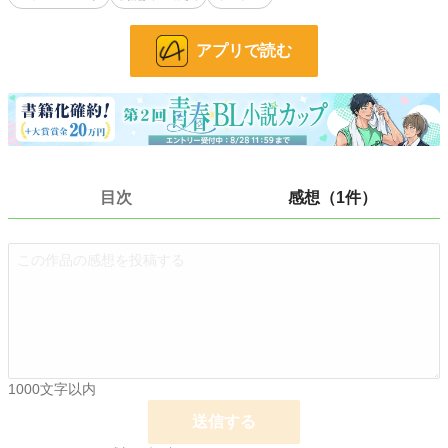
なぜ信じてしまったのかわからない。仔猫気分の溺愛仕様で甘えてくる“コ
コ”にいつのまにか航は身も心も絆されていく。
アプリで読む
あるとき真実を知ってしまった航は、彼の常軌を逸した執着から逃れようとす
るが……
勝手に芸能界のスターダムを駆け上がっていく天才アイドルの腕の中で足掻く
平凡な男の話。
【完結保証】毎週土曜日更新に変更しました(5/5)
ガチ恋ストーカーアイドルの片鱗が出てくるのは11 話目から
目次
感想（1件）
小説
5,202 位 / 228,589 件
BL
1,041 位 / 31,383 件
お気に入り
154
24h.ポイント
262 pt
文字数
134,876
1000文字以内
更新日時
2026.08.01 21:21
送信する
初回公開日時
2026.03.13 21:36