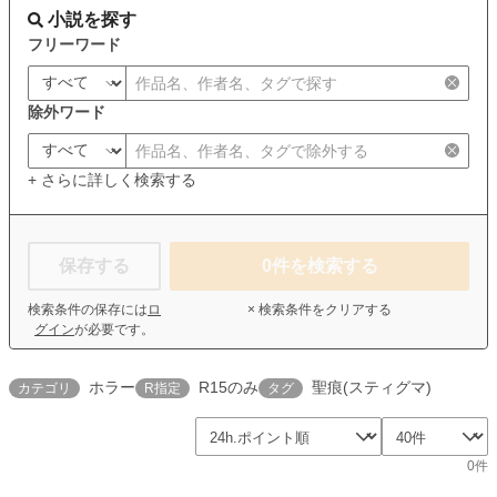
小説を探す
フリーワード
除外ワード
+ さらに詳しく検索する
保存する
0
件を検索する
検索条件の保存には
ロ
× 検索条件をクリアする
グイン
が必要です。
ホラー
R15のみ
聖痕(スティグマ)
カテゴリ
R指定
タグ
0件