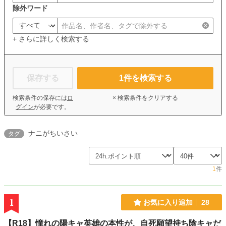
除外ワード
+ さらに詳しく検索する
保存する
1
件を検索する
検索条件の保存には
ロ
× 検索条件をクリアする
グイン
が必要です。
ナニがちいさい
タグ
1
件
1
お気に入り追加
28
【R18】憧れの陽キャ英雄の本性が、自死願望持ち陰キャだ