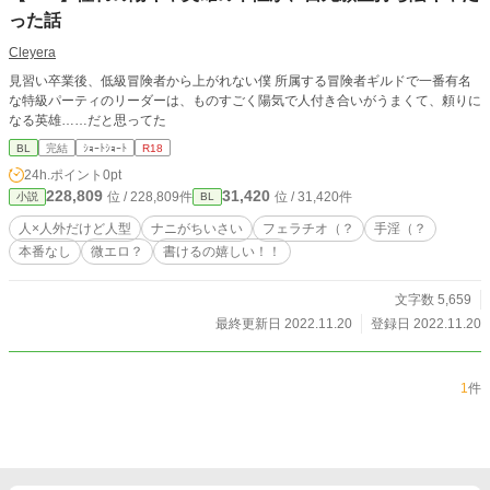
った話
Cleyera
見習い卒業後、低級冒険者から上がれない僕 所属する冒険者ギルドで一番有名
な特級パーティのリーダーは、ものすごく陽気で人付き合いがうまくて、頼りに
なる英雄……だと思ってた
BL
完結
ｼｮｰﾄｼｮｰﾄ
R18
24h.ポイント
0pt
228,809
31,420
位 / 228,809件
位 / 31,420件
小説
BL
人×人外だけど人型
ナニがちいさい
フェラチオ（？
手淫（？
本番なし
微エロ？
書けるの嬉しい！！
文字数 5,659
最終更新日 2022.11.20
登録日 2022.11.20
1
件