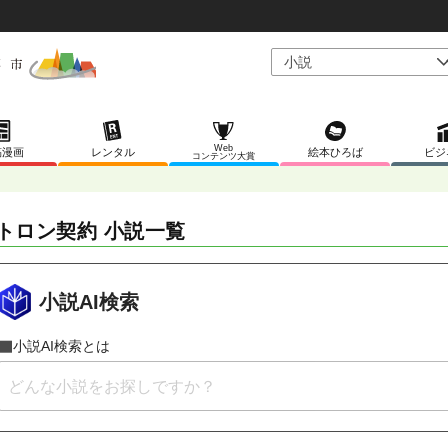
Web
稿漫画
レンタル
絵本ひろば
ビジ
コンテンツ大賞
トロン契約 小説一覧
小説AI検索
小説AI検索とは