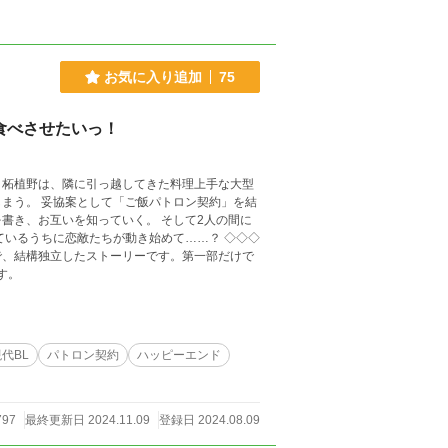
お気に入り追加
75
に食べさせたいっ！
・柘植野は、隣に引っ越してきた料理上手な大型
ン契約」を結
いを知っていく。 そして2人の間に
るうちに恋敵たちが動き始めて……？ ◇◇◇
で、結構独立したストーリーです。第一部だけで
です。
代BL
パトロン契約
ハッピーエンド
797
最終更新日 2024.11.09
登録日 2024.08.09