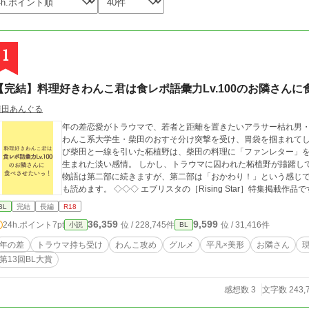
1
【完結】料理好きわんこ君は食レポ語彙力Lv.100のお隣さん
街田あんぐる
年の差恋愛がトラウマで、若者と距離を置きたいアラサー枯れ男
わんこ系大学生・柴田のおすそ分け突撃を受け、胃袋を掴まれてしまう。 妥協案として「ご飯パトロ
び柴田と一線を引いた柘植野は、柴田の料理に「ファンレター」を書き、お互
生まれた淡い感情。 しかし、トラウマに囚われた柘植野が躊躇してい
物語は第二部に続きますが、第二部は「おかわり！」という感じ
も読めます。 ◇◇◇ エブリスタの［Rising Star］特集掲載作品
BL
完結
長編
R18
36,359
9,599
24h.ポイント
7pt
位 / 228,745件
位 / 31,416件
小説
BL
年の差
トラウマ持ち受け
わんこ攻め
グルメ
平凡×美形
お隣さん
現
第13回BL大賞
感想数 3
文字数 243,