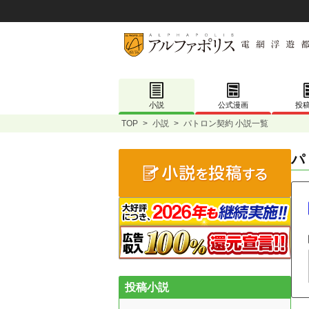
小説
公式漫画
投
TOP
>
小説
>
パトロン契約 小説一覧
パ
投稿小説