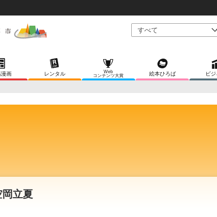
Web
稿漫画
レンタル
絵本ひろば
ビジ
コンテンツ大賞
空岡立夏