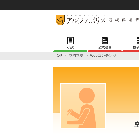
小説
公式漫画
投
TOP
>
空岡立夏
>
Webコンテンツ