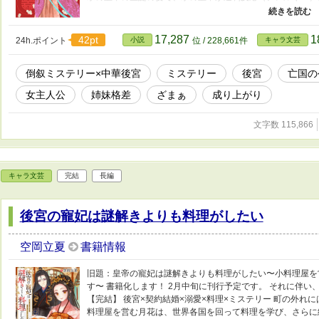
その場に現れる。 土国の東宮は双子で、兄東宮の名は灰夏、
護を持たない落ちこぼれゆえ、今回の企てに巻き込まれた。
められた』と水の皇帝に告げ、剣を向ける。 水の皇帝の過
17,287
1
42pt
24h.ポイント
小説
位 / 228,661件
キャラ文芸
を殺せば土国の罪には問わぬと何者かに脅されたのだ。 し
ら助からないと知っていたため、自らその剣を胸に突き立て
倒叙ミステリー×中華後宮
ミステリー
後宮
亡国の
の皇帝の娘公主・水蓮は、灰夏に見逃され皇宮外に逃げる。
る。そのさなか、灰夏を『はめた』主犯、火国の皇帝・火之
女主人公
姉妹格差
ざまぁ
成り上がり
之が用意した材料で灰夏に作らせた陶器が原因だった。 水
まずは、父の過剰反応の原因を探るべく、土国へと向かうのだ
文字数 115,866
われた義母や義妹から虐げられて生きてきた。義妹には土の
が義妹の己花（きか）のお供として皇宮に侍るのは、なにも
を殺した土国の王族を探していたのだ。 水蓮と兄東宮――
す。 灰夏に、あの日の父皇帝を殺した少年の面影を見た水
キャラ文芸
完結
乗り、契約結婚をすることとなる。 水蓮は灰夏と共に過ごし
長編
母の死、新たな犠牲者。後宮に渦巻く陰謀。 そしてたどりつ
本文ともに生成AIは使用しておりません。著作権は空岡立夏
後宮の寵妃は謎解きよりも料理がしたい
空岡立夏
書籍情報
旧題：皇帝の寵妃は謎解きよりも料理がしたい〜小料理屋を
す〜 書籍化します！ 2月中旬に刊行予定です。 それに伴
【完結】 後宮×契約結婚×溺愛×料理×ミステリー 町の外れ
料理屋を営む月花は、世界各国を回って料理を学び、さらに