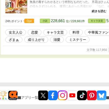
無臭の毒すらわかるという特別なものだった。 月花はひょ
の位をさずけられる。 後宮にあがった月花だが、 「なに、
の謎を解いた暁には、廃妃にして、そっと逃がす」 皇帝は
を月花に解き明かして欲しいらしく―― 飾りの妃からやが
は月花を溺愛しているようで――？ これは、月花と皇帝の
228,661
5
0pt
24h.ポイント
小説
位 / 228,661件
キャラ文芸
女主人公
恋愛
キャラ文芸
料理
中華風ファン
ざまぁ
成り上がり
溺愛
ミステリー
文字数 117,950
アプリ一覧