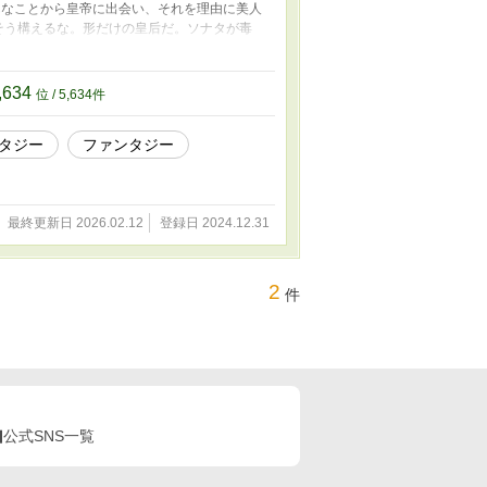
んなことから皇帝に出会い、それを理由に美人
そう構えるな。形だけの皇后だ。ソナタが毒
どうやら、皇帝の生誕の宴で起きた、毒の事件
て皇后へ。しかし、飾りのはずが、どうも皇帝
、食をめぐる謎解きの物語だ。
,634
位 / 5,634件
タジー
ファンタジー
最終更新日 2026.02.12
登録日 2024.12.31
2
件
公式SNS一覧