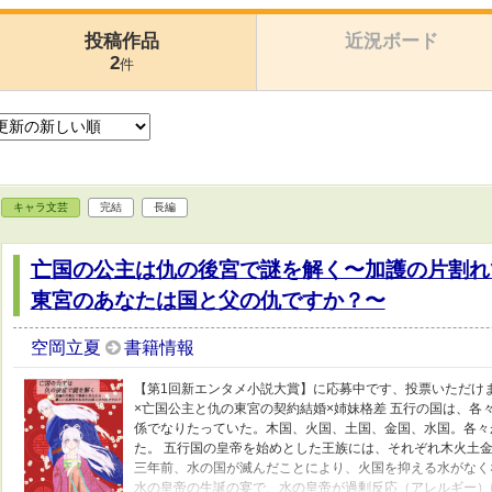
投稿作品
近況ボード
2
件
キャラ文芸
完結
長編
亡国の公主は仇の後宮で謎を解く〜加護の片割れ
東宮のあなたは国と父の仇ですか？〜
空岡立夏
書籍情報
【第1回新エンタメ小説大賞】に応募中です、投票いただけま
×亡国公主と仇の東宮の契約結婚×姉妹格差 五行の国は、各
係でなりたっていた。木国、火国、土国、金国、水国。各々
た。 五行国の皇帝を始めとした王族には、それぞれ木火土金
三年前、水の国が滅んだことにより、火国を抑える水がなく
水の皇帝の生誕の宴で、水の皇帝が過剰反応（アレルギー）