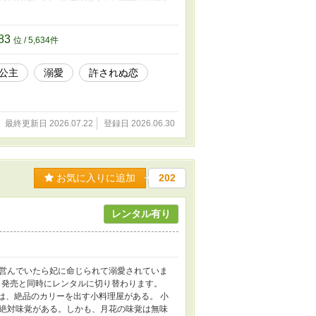
弟は土夏という。 その、兄東宮の灰夏は加
灰夏の言葉など誰も信じない。 灰夏は、『は
剰反応は灰夏の作った陶器のせいで、水の皇帝
83
位 / 5,634件
かし、最終的に、水の皇帝は自身が過剰反応か
た。 金屏風の裏で母と一部始終を見ていた水
公主
溺愛
許されぬ恋
 しかし、母は水蓮を逃がし、自身は皇宮に戻
に母は殺される。 水の皇帝の過剰反応は、火
蓮は、水の国を立て直すため、ひとり逃げる。
った。 ＊＊＊ 水蓮は十八歳になった。拾
最終更新日 2026.07.22
登録日 2026.06.30
加護があり、弟東宮妃に決まっている。 水蓮
義母が怖いからではない。水蓮は密かに、父
灰夏（はいか）が再び出会う時、運命が回り出
蓮。それを確かめるため、水蓮は灰夏の提案に
、段々と心惹かれていく。 十年前の灰夏の
お気に入りに追加
202
く十三年前の事件の真実とは―― ※表紙・
にあります。
レンタル有り
営んでいたら妃に命じられて溺愛されていま
い、発売と同時にレンタルに切り替わります。
には、絶品のカリーを出す小料理屋がある。 小
絶対味覚がある。しかも、月花の味覚は無味