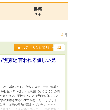
書籍
1
件
2
件
お気に入りに追加
13
で無能と言われる優しい兄
したら幸いです。 倒叙ミステリー×中華後宮
々が相生（そうせい）と相剋（そうこく）の関
が支え合い、干渉することで均衡を保ってい
水の加護を生み出す力があった。 しかし十
なり、火国の権力が高まっていた。 ＊＊＊
に倒れた。 人々が逃げ惑う中、土国の東宮が