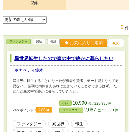
2
件
2
件
ファンタジー
完結
長編
お気に入りに追加
418
異世界転生したので森の中で静かに暮らしたい
ボナペティ鈴木
異世界に転生することになったが勇者や賢者、チート能力なんて必
要ない。 強靭な肉体さえあれば生きていくことができるはず。 た
だただ森の中で静かに暮らしていきたい。
10,990
小説
位 / 228,935件
2,087
106pt
24h.ポイント
位 / 53,361件
ファンタジー
ファンタジー
異世界
転生