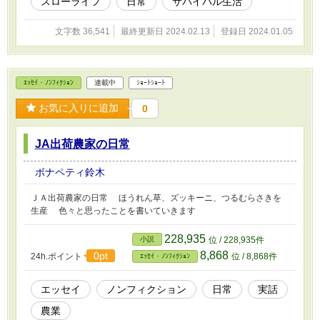
スローライフ
日常
サバイバル生活
文字数 36,541
最終更新日 2024.02.13
登録日 2024.01.05
ｴｯｾｲ・ﾉﾝﾌｨｸｼｮﾝ
連載中
ｼｮｰﾄｼｮｰﾄ
お気に入りに追加
0
JA出荷農家の日常
ボナペティ鈴木
ＪＡ出荷農家の日常 ほうれん草、ズッキーニ、つるむらさきを
生産 色々と思ったことを書いていきます
228,935
小説
位 / 228,935件
8,868
0pt
24h.ポイント
位 / 8,868件
ｴｯｾｲ・ﾉﾝﾌｨｸｼｮﾝ
エッセイ
ノンフィクション
日常
実話
農業