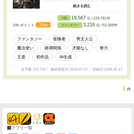
迷い込んだ洞窟で、一人の賢者と出会う。 ――
アルケイン。 千年前に滅びた魔導国の時代を知
る、魂だけの存在だった。 現在の世界では、魔
19,567
小説
位 / 228,781件
法は才能によって決まるものだと教えられてい
3,216
35pt
24h.ポイント
位 / 53,309件
ファンタジー
る。 だがアルケインは言う。 「魔法とは、想像
を世界へ具現化する力だ」 呼吸のように巡る魔
力。 忘れられた魔法の本質。 神殿での学び。 新
ファンタジー
冒険者
男主人公
しい友人との出会い。 そして少しずつ変わって
魔法使い
師弟関係
才能なし
努力
いく自分自身。 これは、何も持たないと思って
いた少年が、失われた魔法と出会い、閉ざされ
王道
初作品
AI生成
ていた心を取り戻していく物語。 ゆっくりと、
しかし確かに歩き始める。 少年アインの成長
文字数 127,732
最終更新日 2026.07.27
登録日 2026.05.27
譚。 ＝＝＝＝＝＝＝＝＝＝＝ ※ 初作品です。
少しでも楽しんでいただければ嬉しいです。 温
かい目で読んでいただければ幸いです。 7/1より
不定期更新に致します。
1
件
アプリ一覧