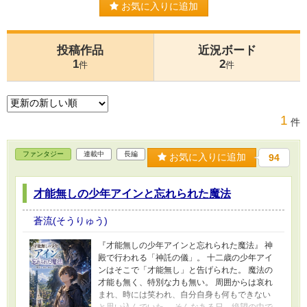
お気に入りに追加
投稿作品
近況ボード
1
2
件
件
1
件
ファンタジー
連載中
長編
お気に入りに追加
94
才能無しの少年アインと忘れられた魔法
蒼流(そうりゅう)
『才能無しの少年アインと忘れられた魔法』 神
殿で行われる「神託の儀」。 十二歳の少年アイ
ンはそこで「才能無し」と告げられた。 魔法の
才能も無く、特別な力も無い。 周囲からは哀れ
まれ、時には笑われ、自分自身も何もできない
と思い込んでいた。 そんなある日、絶望の中で