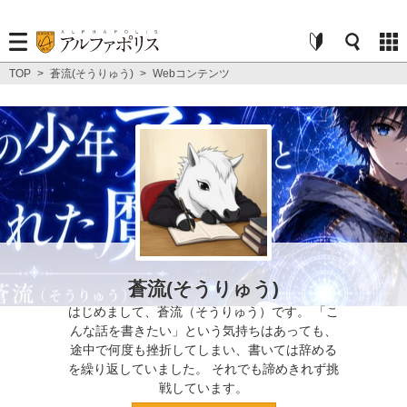
TOP
>
蒼流(そうりゅう)
>
Webコンテンツ
蒼流(そうりゅう)
はじめまして、蒼流（そうりゅう）です。 「こ
んな話を書きたい」という気持ちはあっても、
途中で何度も挫折してしまい、書いては辞める
を繰り返していました。 それでも諦めきれず挑
戦しています。