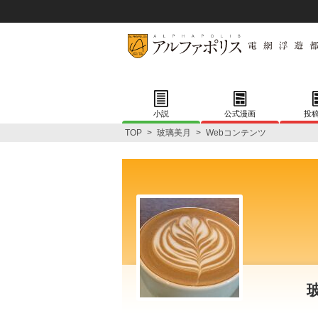
小説
公式漫画
投
TOP
>
玻璃美月
>
Webコンテンツ