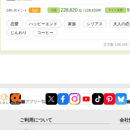
228,620
9
0pt
24h.ポイント
小説
位 / 228,620件
ライト文芸
恋愛
ハッピーエンド
家族
シリアス
大人の恋
じんわり
コーヒー
文字数 149,345
アプリ一覧
ご利用について
会社