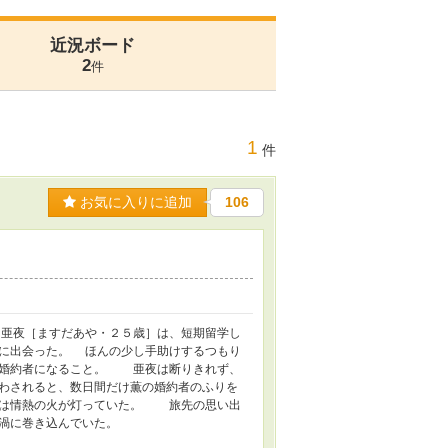
近況ボード
2
件
1
件
お気に入りに追加
106
亜夜［ますだあや・２５歳］は、短期留学し
に出会った。 ほんの少し手助けするつもり
の婚約者になること。 亜夜は断りきれず、
わされると、数日間だけ薫の婚約者のふりを
には情熱の火が灯っていた。 旅先の思い出
渦に巻き込んでいた。