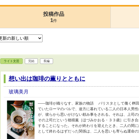
投稿作品
1
件
ライト文芸
完結
長編
想い出は珈琲の薫りとともに
玻璃美月
――珈琲が織りなす、家族の物語 バリスタとして働く桝田
ていたローマのバルで、途方に暮れている二人の日本人男性
が、彼らから思いがけない頼み事をされる。それは、上司
その上司だという穂積薫［ほづみかおる・３３歳］に引き合
することになった。それが終わりを迎えたとき、二人の間
として終わるはずだった関係は、二人を思いも寄らぬ運命の