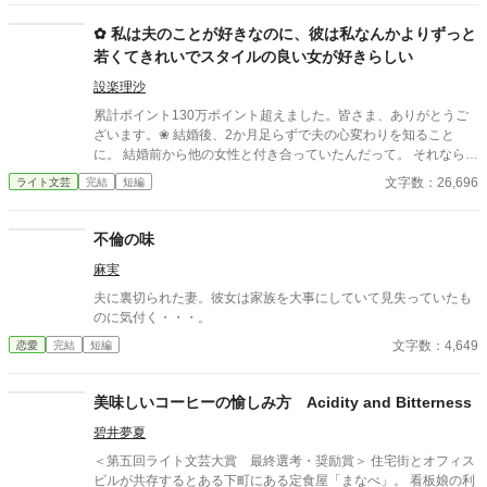
✿ 私は夫のことが好きなのに、彼は私なんかよりずっと
若くてきれいでスタイルの良い女が好きらしい
設楽理沙
累計ポイント130万ポイント超えました。皆さま、ありがとうご
ざいます。❀ 結婚後、2か月足らずで夫の心変わりを知ること
に。 結婚前から他の女性と付き合っていたんだって。 それならそ
うと、ちゃんと話してくれていれば、結婚なんて しなかった。 呆
文字数：26,696
ライト文芸
完結
短編
れた私はすぐに家を出て自立の道を探すことにした。 それなの
に、私と別れたくないなんて信じられない 世迷言を言ってくる
夫。 だめだめ、信用できないからね～。 さようなら。 ＊＊＊＊
不倫の味
＊＊*.✿..✿.*＊＊＊＊＊＊ ◇｜日比野滉星《ひびのこうせい》32
麻実
才 会社員 ◇ 日比野ひまり 32才 ◇ 石田唯 29才
滉星の同僚 ◇新堂冬也 25才 ひまり
夫に裏切られた妻。彼女は家族を大事にしていて見失っていたも
の転職先の先輩(鉄道会社) 2025.4.11 完結 25649字
のに気付く・・・。
文字数：4,649
恋愛
完結
短編
美味しいコーヒーの愉しみ方 Acidity and Bitterness
碧井夢夏
＜第五回ライト文芸大賞 最終選考・奨励賞＞ 住宅街とオフィス
ビルが共存するとある下町にある定食屋「まなべ」。 看板娘の利