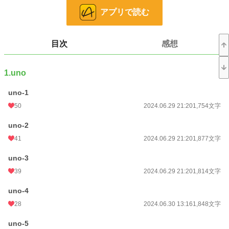
旅先の思い出として終わるはずだった関係は、二人を思いも寄らぬ運命の渦に
アプリで読む
巻き込んでいた。
小説
11,654 位 / 228,783 件
目次
感想
ライト文芸
159 位 / 9,588 件
お気に入り
106
1.uno
24h.ポイント
85 pt
uno-1
50
2024.06.29 21:20
1,754文字
文字数
149,345
更新日時
2024.09.14 21:14
uno-2
41
2024.06.29 21:20
1,877文字
初回公開日時
2024.06.29 21:20
uno-3
初回完結日時
2024.07.24 20:53
39
2024.06.29 21:20
1,814文字
週間ポイント
140 pt (29,604 位)
uno-4
月間ポイント
590 pt (32,059 位)
28
2024.06.30 13:16
1,848文字
年間ポイント
10,745 pt (30,042 位)
uno-5