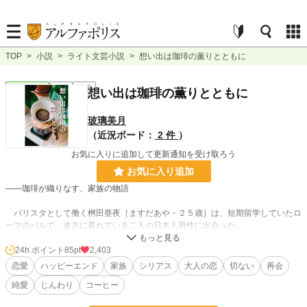
TOP
>
小説
>
ライト文芸小説
>
想い出は珈琲の薫りとともに
ライト文芸
完結
長編
想い出は珈琲の薫りとともに
玻璃美月
（近況ボード：
2 件
）
お気に入りに追加して更新通知を受け取ろう
お気に入り追加
――珈琲が織りなす、家族の物語
バリスタとして働く桝田亜夜［ますだあや・２５歳］は、短期留学していたロ
ーマのバルで、途方に暮れている二人の日本人男性に出会った。
ほんの少し手助けするつもりが、彼らから思いがけない頼み事をされる。それ
は、上司の婚約者になること。
24h.ポイント
85pt
2,403
亜夜は断りきれず、その上司だという穂積薫［ほづみかおる・３３歳］に引き
恋愛
ハッピーエンド
家族
シリアス
大人の恋
切ない
再会
合わされると、数日間だけ薫の婚約者のふりをすることになった。それが終わり
純愛
じんわり
コーヒー
を迎えたとき、二人の間には情熱の火が灯っていた。