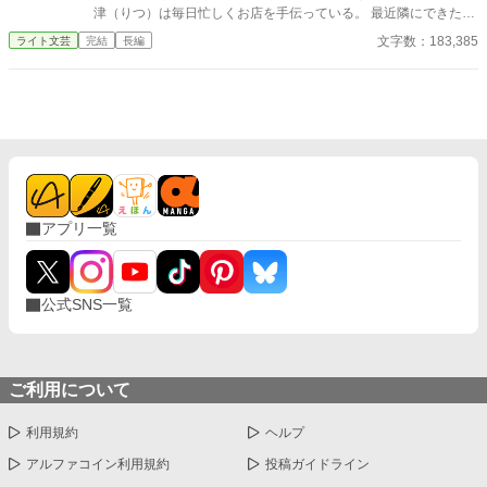
津（りつ）は毎日忙しくお店を手伝っている。 最近隣にできたコ
ーヒーショップ「The Coffee Stand Natsu」。 どうやら、店長は
文字数：183,385
ライト文芸
完結
長編
有名なクリエイティブ・ディレクターで、脱サラして始めたお店
らしく……？ 神の舌を持つ定食屋の娘×クリエイティブ界の神と
呼ばれた男 ２人の出会いはやがて下町を変えていく――？ 定食
屋とコーヒーショップ、時々美容室、を中心に繰り広げられる出
会いと挫折の物語。 過激表現はありませんが、重めの過去が出る
ことがあります。
アプリ一覧
公式SNS一覧
ご利用について
利用規約
ヘルプ
アルファコイン利用規約
投稿ガイドライン