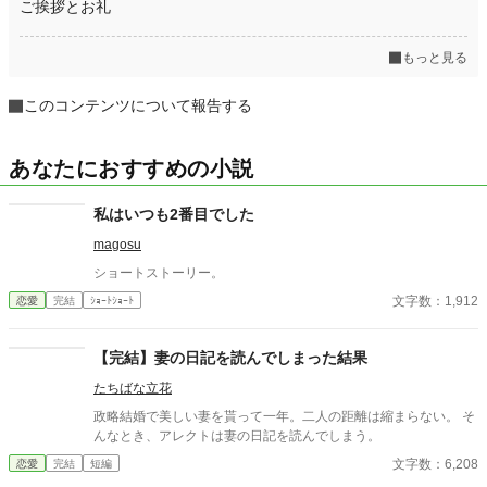
ご挨拶とお礼
もっと見る
このコンテンツについて報告する
あなたにおすすめの小説
私はいつも2番目でした
magosu
ショートストーリー。
文字数：1,912
恋愛
完結
ｼｮｰﾄｼｮｰﾄ
【完結】妻の日記を読んでしまった結果
たちばな立花
政略結婚で美しい妻を貰って一年。二人の距離は縮まらない。 そ
んなとき、アレクトは妻の日記を読んでしまう。
文字数：6,208
恋愛
完結
短編