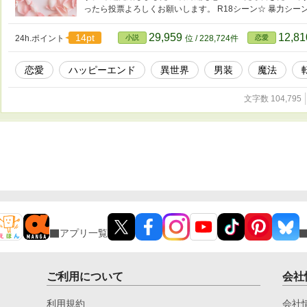
ったら投票よろしくお願いします。 R18シーン☆ 暴力シーン
29,959
12,8
14pt
24h.ポイント
小説
位 / 228,724件
恋愛
恋愛
ハッピーエンド
異世界
男装
魔法
文字数 104,795
アプリ一覧
ご利用について
会社
利用規約
会社