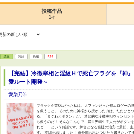
投稿作品
1
件
恋愛
完結
長編
R18
【完結】冷徹宰相と淫紋Ｈで死亡フラグを『神』
愛ルート開発～
愛染乃唯
ブラック企業OLだった私は、大ファンだった鬱エロゲーの
を救うこと。 そのために神様から授かった力は、ただひとつ
る、「まぐわえボタン」だ。 禁欲的な冷徹宰相ヴィンセン
ら救うのだ！ そんなこんなで、異世界転生主人公がボタン
れど……というお話です。舞台となる宮廷の治安は最低、主
す。 本編完結しました！ 番外編も思いついたら書きたいで