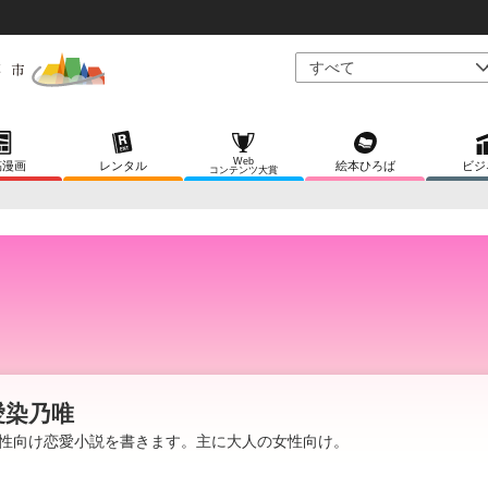
Web
稿漫画
レンタル
絵本ひろば
ビジ
コンテンツ大賞
愛染乃唯
性向け恋愛小説を書きます。主に大人の女性向け。