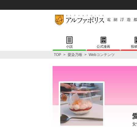
小説
公式漫画
投
TOP
>
愛染乃唯
>
Webコンテンツ
女