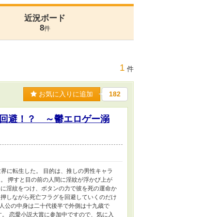
近況ボード
8
件
1
件
お気に入りに追加
182
回避！？ ～鬱エロゲー溺
世界に転生した。 目的は、推しの男性キャラ
。 押すと目の前の人間に淫紋が浮かび上が
トに淫紋をつけ、ボタンの力で彼を死の運命か
を押しながら死亡フラグを回避していくのだけ
人公の中身は二十代後半で外側は十九歳で
す。 恋愛小説大賞に参加中ですので、気に入