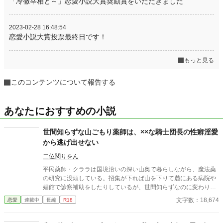
「冷徹宰相と～」恋愛小説大賞奨励賞をいただきました
2023-02-28 16:48:54
恋愛小説大賞投票最終日です！
もっと見る
このコンテンツについて報告する
あなたにおすすめの小説
世間知らずな山ごもり薬師は、××な騎士団長の性癖淫愛
から逃げ出せない
二位関りをん
平民薬師・クララは国境沿いの深い山奥で暮らしながら、魔法薬
の研究に没頭している。招集が下れば山を下りて麓にある病院や
娼館で診察補助をしたりしているが、世間知らずなのに変わりは
ない。 ある日、山の中で倒れている男性を発見。彼はなんと騎士
文字数：18,674
恋愛
連載中
長編
R18
団長・レイルドで女嫌いの噂を持つ人物だった。 当然女嫌いの噂
なんて知らないクララは良心に従い彼を助け、治療を施す。 だ