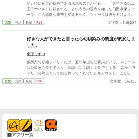
幼い頃に精霊の祝福である未来視の力が開花し、「夫である第二
王子ナハルドに殺される」という己の運命を知った伯爵令嬢ツィ
ーラ。この悲惨な未来を変えるべく、ツィーラは彼を避けようと
したが、ひょんなことから婚約者に選ばれてしまった！ なら
文字数：156,584
恋愛
完結
長編
R18
ば、ナハルドが将来闇落ちしないよう、側で彼を支えることを決
意する。そんな努力の甲斐あって、ツィーラへの好意を隠さず伝
えてくるほど、ナハルドとの関係は良好になった。だけど、彼の
好きな人ができたと言ったら幼馴染みの態度が豹変しま
並々ならぬ執着心のすべてを、ツィーラはまだ知らなくて――
した。
束原ミヤコ
侯爵家の令嬢フィリアには、五つ年上の幼馴染がいる。 ルシウス
は公爵家の長男であり、聖騎士団の騎士団長でもある。 昔からフ
ィリアの騎士として振る舞ってくれていたルシウスと、ごく自然
に婚約者になっていた。 しかし、ある日の夜会で、「ルシウス様
文字数：16,426
恋愛
完結
短編
R18
はわがままな妹と結婚をしなければならず、可哀想」という噂話
を聞いてしまう。 自分のせいでルシウスは想い人と添い遂げられ
ないのだと気づいたフィリアは、ルシウスに告げる。 「私、好き
な人ができました」 だから、あなたとは結婚できないのだという
嘘を──。
アプリ一覧