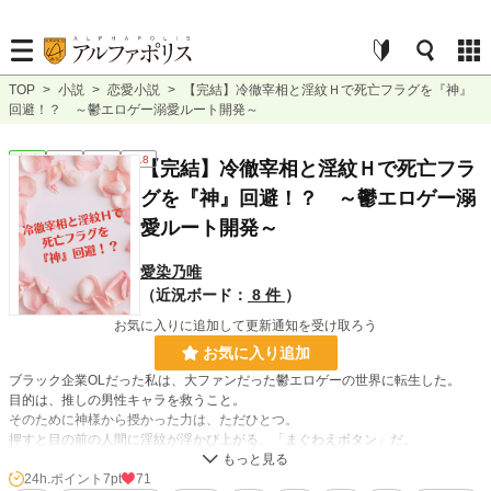
TOP
>
小説
>
恋愛小説
>
【完結】冷徹宰相と淫紋Ｈで死亡フラグを『神』
回避！？ ～鬱エロゲー溺愛ルート開発～
恋愛
完結
長編
R18
【完結】冷徹宰相と淫紋Ｈで死亡フラ
グを『神』回避！？ ～鬱エロゲー溺
愛ルート開発～
愛染乃唯
（近況ボード：
8 件
）
お気に入りに追加して更新通知を受け取ろう
お気に入り追加
ブラック企業OLだった私は、大ファンだった鬱エロゲーの世界に転生した。
目的は、推しの男性キャラを救うこと。
そのために神様から授かった力は、ただひとつ。
押すと目の前の人間に淫紋が浮かび上がる、「まぐわえボタン」だ。
禁欲的な冷徹宰相ヴィンセントに淫紋をつけ、ボタンの力で彼を死の運命から救
うのだ！
24h.ポイント
7pt
71