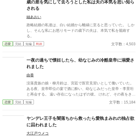
が、レイルドには隠している秘密……性癖があった。 ――君の××
歳の差を気にして去ろうとした私は夫の本気を思い知ら
××、触らせてもらえないだろうか？
される
紬あおい
政略結婚の私達は、白い結婚から離縁に至ると思っていた。 しか
し、そんな私にお怒りモードの歳下の夫は、本気で私を籠絡す
る。
文字数：4,503
恋愛
完結
短編
R18
一夜の過ちで懐妊したら、幼なじみの冷酷皇帝に溺愛さ
れました
由香
没落貴族の娘・柳月鈴は、宮廷で医官見習いとして働いていた。
ある夜、皇帝即位の宴で酒に酔い、幼なじみだった皇帝・李景珩
と再会する。 遠い存在になったはずの彼。 けれど、その夜をきっ
かけに月鈴の運命は大きく動き出す。 冷酷と恐れられる皇帝が、
文字数：15,184
恋愛
完結
短編
なぜか彼女だけには甘すぎて――。
ヤンデレ王子を闇落ちから救ったら愛執まみれの独占欲
に囚われました
大江戸ウメコ