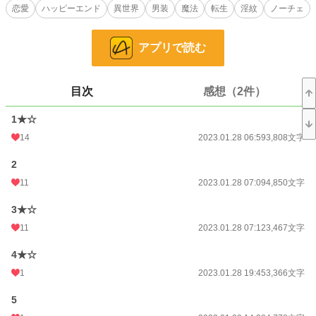
恋愛
ハッピーエンド
異世界
男装
魔法
転生
淫紋
ノーチェ
そんなこんなで、異世界転生主人公がボタンを押しながら死亡フラグを回避して
いくのだけれど……というお話です。舞台となる宮廷の治安は最低、主人公の中
身は二十代後半で外側は十九歳です。
アプリで読む
本編完結しました！
番外編も思いついたら書きたいです。
目次
感想（2件）
恋愛小説大賞に参加中ですので、気に入ったら投票よろしくお願いします。
1★☆
R18シーン☆
暴力シーン★
14
2023.01.28 06:59
3,808文字
ボタンR18シーン★☆
2
小説
37,163 位 / 228,619 件
11
2023.01.28 07:09
4,850文字
恋愛
16,226 位 / 66,320 件
3★☆
お気に入り
182
11
2023.01.28 07:12
3,467文字
24h.ポイント
7 pt
4★☆
1
2023.01.28 19:45
3,366文字
文字数
104,795
更新日時
2023.02.20 22:00
5