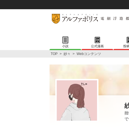
小説
公式漫画
投
TOP
>
紗々
>
Webコンテンツ
拙
で