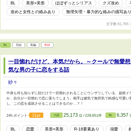
BL
美形×美形
ほぼずっとシリアス
クズ攻め
攻めと女性との絡みあり
無理矢理・暴力的な絡みの描写あ
文字数 81,765
BL
完結
長編
R18
一目惚れだけど、本気だから。～クールで無愛想
気な男の子に恋をする話
紗々
中身も何も知らずに顔だけで一目惚れされることにウンザリしている、超絶イ
か、自分が一目惚れで恋に落ちてしまう。相手は健気で無邪気で鈍感な可愛い男
し、この恋を成就させることはできるのか…？！
25,173
6,357
21pt
24h.ポイント
小説
位 / 228,651件
BL
BL
恋愛
美形×美形
R-18要素あり
溺愛