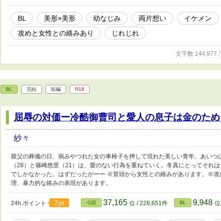
BL
美形×美形
幼なじみ
両片想い
イケメン
攻めと女性との絡みあり
じれじれ
文字数 144,977
BL
完結
短編
R18
屈辱の対価ー冷酷御曹司と愛人の息子は金のため
紗々
親父の葬儀の日、病みやつれた女の車椅子を押して現れた美しい青年。あいつ
（28）と篠崎悠里（21）は、愛のない行為を重ねていく。冬真にとってそれ
でしかなかった。はずだったがーー ※冒頭から女性との絡みがあります。※
理、暴力的な絡みの表現があります。
37,165
9,948
7pt
24h.ポイント
小説
位 / 228,651件
BL
位 