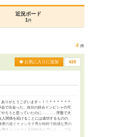
近況ボード
1
件
4
件
お気に入りに追加
420
位）ありがとうございます～！！＊＊＊＊＊＊
食事会で出会った、自分の好みドンピシャの可
ってやろうと思っていたのに…………序盤で大
友人関係を続けることには成功するものの、
錬磨の超イケメンモテ男が純粋で鈍感な男の
な胸キュンシーンを詰め込んでいく……つも
000字ぐらいの予定でとりあえず短編として