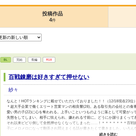
投稿作品
4
件
BL
完結
長編
R18
百戦錬磨は好きすぎて押せない
紗々
なんと！HOTランキングに載せていただいておりました！！（12/18現在23
＊超大手企業で働くエリート営業マンの相良響(28)。ある取引先の会社との
愛い男の子(22)に心を奪われる。上手いこといつものように落として可愛が
失態をしてしまい、相手に怯えられ、嫌われる寸前に。どうにか謝りまくって
それ以来ビビり倒して全然押せなくなってしまった……！＊＊＊＊＊＊＊百戦
子にメロメロになって翻弄され悶えまくる話が書きたくて書きました。いろん
りではありますが、ラブラブになるまでにはちょっと時間がかかります。※80