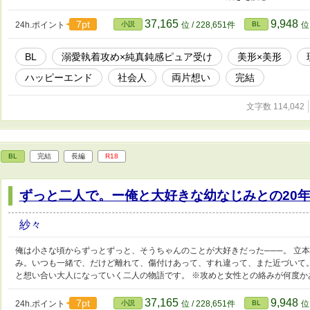
いましたが、後日談を含めると100000字超えそうなので長編に変更いたしま
37,165
9,948
7pt
24h.ポイント
小説
位 / 228,651件
BL
位 
BL
溺愛執着攻め×純真鈍感ピュア受け
美形×美形
ハッピーエンド
社会人
両片想い
完結
文字数 114,042
BL
完結
長編
R18
ずっと二人で。ー俺と大好きな幼なじみとの20
紗々
俺は小さな頃からずっとずっと、そうちゃんのことが大好きだった───。 立
み。いつも一緒で、だけど離れて、傷付けあって、すれ違って、また近づいて
と想い合い大人になっていく二人の物語です。 ※攻めと女性との絡みが何度か
37,165
9,948
7pt
24h.ポイント
小説
位 / 228,651件
BL
位 