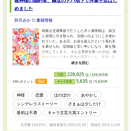
龍神様の婚約者、幽世のデパ地下で洋菓子店はじ
めました
卯月みか
書籍情報
両親を交通事故で亡くした月ヶ瀬美桜は、叔父
と叔母に引き取られ、召使いのようにこき使わ
れていた。ある日、お金を盗んだという濡れ衣
を着せられ、従姉妹と言い争いになり、家を飛
び出してしまう。 そんな美桜を救ったのは、幽
世からやって来た龍神の翡翠だった。異界へ行
ける人間は、人ではない者に嫁ぐ者だけだとい
う翡翠に、美桜はついて行く決心をする。 お菓
子作りの腕を見込まれた美桜は、翡翠の元で生
228,925
小説
位 / 228,925件
活をする代わりに、翡翠が営む万屋で、洋菓子
5,635
0pt
24h.ポイント
位 / 5,635件
キャラ文芸
店を開くことになるのだが……。
神様
恋愛
ほのぼの
あやかし
シンデレラストーリー
ざまぁは少しだけ
最初は不遇
キャラ文芸大賞エントリー
文字数 119,874
最終更新日 2022.01.26
登録日 2021.12.04