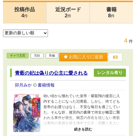
投稿作品
近況ボード
書籍
4
2
8
件
件
件
4
件
キャラ文芸
完結
長編
お気に入りに追加
63
レンタル有り
青藍の妃は偽りの公主に愛される
卯月みか
書籍情報
幼い頃から憧れていた皇帝・紫龍翔の後宮に入
内することになった氾青藍。しかし、待てども
皇帝のお渡りはなく、不安な毎日を過ごしてい
た。そんな折、後宮内の書庫で侍女が幽霊に襲
われる事件が発生。幽霊の存在を信じない青藍
は事件の真相を探る渦中で公主・花麟と友人に
なるが、実は彼女の正体は皇帝の双子の弟・大
麒だった。ひょんなことからその秘密を知って