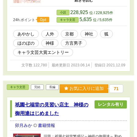
という。「仕事を探してはるんやったら、うち
で働いてみませんか？」思わぬ好待遇に惹か
228,925
小説
位 / 228,925件
れ、結月は彼のもとで働くことを決める。けれ
5,635
0pt
24h.ポイント
位 / 5,635件
キャラ文芸
どその事務所を訪れるのは、人間界で暮らした
い悩める狐たちで――神使の美青年×お人好し女
子のゆる甘あやかしファンタジー！
あやかし
人外
京都
神社
狐
ほのぼの
神様
方言男子
キャラ文芸大賞エントリー
文字数 122,780
最終更新日 2023.06.14
登録日 2021.12.09
キャラ文芸
完結
長編
お気に入りに追加
71
レンタル有り
祇園七福堂の見習い店主 神様の
御用達はじめました
卯月みか
書籍情報
旧題：祇園七福堂繁盛記～神様の御用達～ 勤め