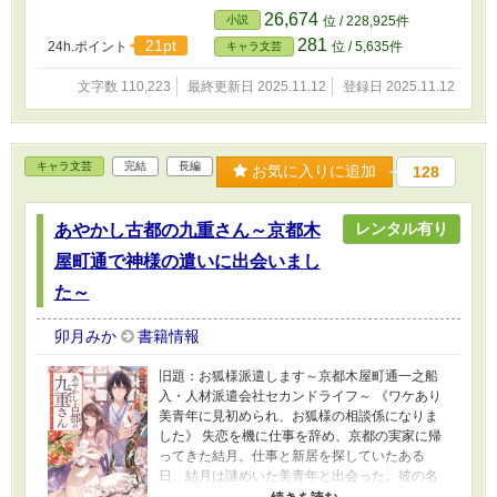
しまった青藍は、後宮で渦巻く陰謀に巻き込ま
26,674
小説
位 / 228,925件
れていく――。女装の皇弟×リアリスト妃の中華
281
21pt
24h.ポイント
位 / 5,635件
キャラ文芸
後宮ファンタジー開幕！
文字数 110,223
最終更新日 2025.11.12
登録日 2025.11.12
キャラ文芸
完結
長編
お気に入りに追加
128
レンタル有り
あやかし古都の九重さん～京都木
屋町通で神様の遣いに出会いまし
た～
卯月みか
書籍情報
旧題：お狐様派遣します～京都木屋町通一之船
入・人材派遣会社セカンドライフ～ 《ワケあり
美青年に見初められ、お狐様の相談係になりま
した》 失恋を機に仕事を辞め、京都の実家に帰
ってきた結月。仕事と新居を探していたある
日、結月は謎めいた美青年と出会った。彼の名
は、九重さん。小さな派遣事務所を営んでいる