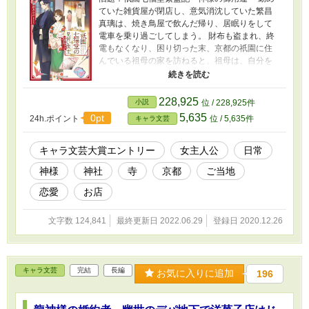
ていた雑貨屋が閉店し、意気消沈していた繁昌
真璃は、焼き鳥屋で飲んだ帰り、居眠りをして
電車を乗り過ごしてしまう。 財布も盗まれ、終
電もなくなり、困り切った末、京都の祇園に住
んでいる祖母の家を訪ねると、祖母は、自分を
七福神の恵比寿だと名乗る謎の男性・八束と一
緒に暮らしていた。 八束と同居することになっ
た真璃は、彼と協力して、祖母から受け継いだ
228,925
小説
位 / 228,925件
和雑貨店『七福堂』を立て直そうとする。 けれ
5,635
0pt
24h.ポイント
位 / 5,635件
キャラ文芸
ど、訪れるお客は神様ばかりで！？ ※キャラ文
芸大賞に応募しています。気に入っていただけ
ましたら、投票していただけると嬉しいです。
キャラ文芸大賞エントリー
女主人公
日常
－－－－－－－－－－－－－－－－－－－ 実在
神様
神社
寺
京都
ご当地
の神社仏閣、場所等が出てきますが、このお話
はフィクションです。実在の神社、場所、人物
恋愛
お店
等、一切の関係はございません。
文字数 124,841
最終更新日 2022.06.29
登録日 2020.12.26
キャラ文芸
完結
長編
お気に入りに追加
196