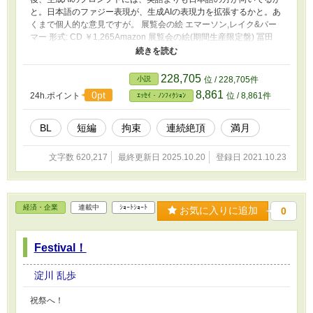
と。日本語のファジー表現が、生成AIの表現力を拡張するかと。あ
くまで個人的な意見ですが。 展覧会の絵 エマーソン,レイク&パー
マー 形式: CD ￥1,265Amazon 展覧会の絵(期間生産限定盤) 冨田
勲 (アーティスト) 形式: CD 参考価格: ￥1,100 価格: ￥944Amazon
一つの小説をバラバラに解体する。 幾つかの主題（コア）を中心
に、バラした小説の部品（パーツ）と組み合わせて幾つかの短編に
228,705
小説
位 / 228,705件
編集する。 一つの短編でも成立するが、全ての短編を読んでいる
8,861
0pt
24h.ポイント
位 / 8,861件
ｴｯｾｲ・ﾉﾝﾌｨｸｼｮﾝ
と、夫々（それぞれ）の短編が読者の頭の中で、自動的に変形、合
体して一つの物語が完成する。 そんな、合体ロボットみたいな短
編を、何時かは書いてみたいのです。
BL
短編
拘束
連続絶頂
満月
文字数 620,217
最終更新日 2025.10.20
登録日 2021.10.23
経済・企業
連載中
ｼｮｰﾄｼｮｰﾄ
お気に入りに追加
0
Festival！
淀川 乱歩
祝祭へ！