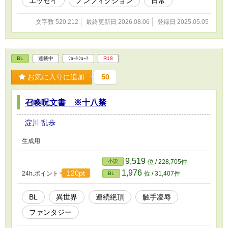
エッセイ
ノンフィクション
日常
文字数 520,212
最終更新日 2026.08.06
登録日 2025.05.05
BL
連載中
ｼｮｰﾄｼｮｰﾄ
R18
お気に入りに追加
50
召喚呪文書 ※十八禁
淀川 乱歩
生成用
9,519
小説
位 / 228,705件
1,976
120pt
24h.ポイント
位 / 31,407件
BL
BL
異世界
連続絶頂
触手凌辱
ファンタジー