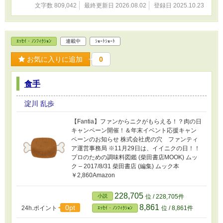
文字数 809,042
最終更新日 2026.08.02
登録日 2025.10.23
ｴｯｾｲ・ﾉﾝﾌｨｸｼｮﾝ
連載中
ｼｮｰﾄｼｮｰﾄ
お気に入りに追加
0
食手
淀川 乱歩
【Fantia】ファンからニクがもらえる！？肉の日
キャンペーン開催！＆年末イベント応援キャン
ペーンのお知らせ 株式会社虎の穴 ファンティ
ア運営事務局 ※11月29日は、イイニクの日！！
プロのための調味料図鑑 (柴田書店MOOK) ムッ
ク – 2017/8/31 柴田書店 (編集) ムック本
￥2,860Amazon
228,705
小説
位 / 228,705件
8,861
0pt
24h.ポイント
位 / 8,861件
ｴｯｾｲ・ﾉﾝﾌｨｸｼｮﾝ