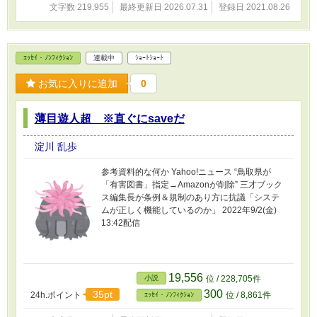
文字数 219,955
最終更新日 2026.07.31
登録日 2021.08.26
ｴｯｾｲ・ﾉﾝﾌｨｸｼｮﾝ
連載中
ｼｮｰﾄｼｮｰﾄ
お気に入りに追加
0
薄目遊人超 ※直ぐにsaveだ
淀川 乱歩
参考資料的な何か Yahoo!ニュース “鳥取県が
「有害図書」指定→Amazonが削除” 三才ブック
ス編集長が条例＆規制のあり方に抗議「システ
ムが正しく機能しているのか」 2022年9/2(金)
13:42配信
19,556
小説
位 / 228,705件
300
35pt
24h.ポイント
位 / 8,861件
ｴｯｾｲ・ﾉﾝﾌｨｸｼｮﾝ