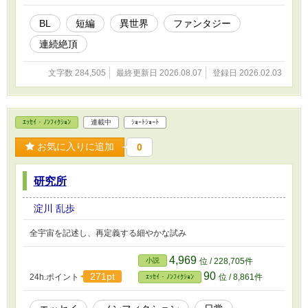
BL
短編
異世界
ファンタジー
連続絶頂
文字数 284,505
最終更新日 2026.08.07
登録日 2026.02.03
ｴｯｾｲ・ﾉﾝﾌｨｸｼｮﾝ
連載中
ｼｮｰﾄｼｮｰﾄ
お気に入りに追加
0
研究所
淀川 乱歩
全宇宙を記述し、再定義する細やかな試み
4,969
小説
位 / 228,705件
90
271pt
24h.ポイント
位 / 8,861件
ｴｯｾｲ・ﾉﾝﾌｨｸｼｮﾝ