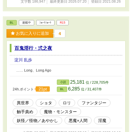
文字数 186,947
最終更新日 2026.07.20
登録日 2021.08.26
BL
連載中
ｼｮｰﾄｼｮｰﾄ
R15
お気に入りに追加
4
百鬼淫行・弍之夜
淀川 乱歩
…… Long、Long Ago
25,181
小説
位 / 228,705件
6,285
21pt
24h.ポイント
位 / 31,407件
BL
異世界
ショタ
ロリ
ファンタジー
触手責め
魔物・モンスター
妖怪／怪物／あやかし
悪魔×人間
淫魔