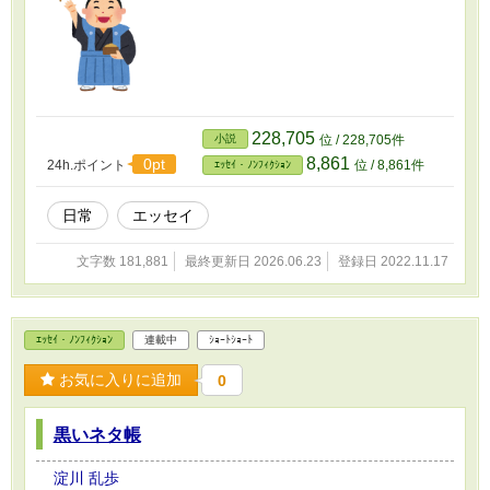
228,705
小説
位 / 228,705件
8,861
0pt
24h.ポイント
位 / 8,861件
ｴｯｾｲ・ﾉﾝﾌｨｸｼｮﾝ
日常
エッセイ
文字数 181,881
最終更新日 2026.06.23
登録日 2022.11.17
ｴｯｾｲ・ﾉﾝﾌｨｸｼｮﾝ
連載中
ｼｮｰﾄｼｮｰﾄ
お気に入りに追加
0
黒いネタ帳
淀川 乱歩