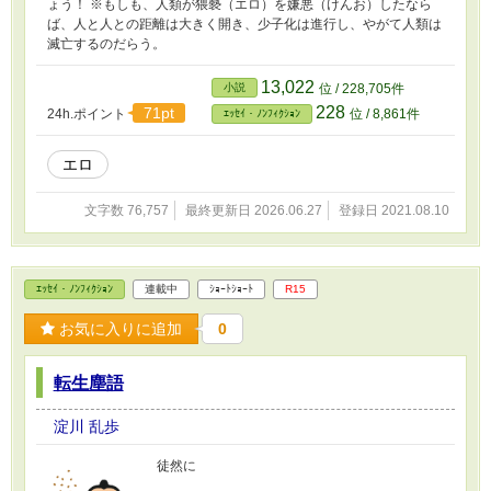
ょう！ ※もしも、人類が猥褻（エロ）を嫌悪（けんお）したなら
ば、人と人との距離は大きく開き、少子化は進行し、やがて人類は
滅亡するのだらう。
13,022
小説
位 / 228,705件
228
71pt
24h.ポイント
位 / 8,861件
ｴｯｾｲ・ﾉﾝﾌｨｸｼｮﾝ
エロ
文字数 76,757
最終更新日 2026.06.27
登録日 2021.08.10
ｴｯｾｲ・ﾉﾝﾌｨｸｼｮﾝ
連載中
ｼｮｰﾄｼｮｰﾄ
R15
お気に入りに追加
0
転生塵語
淀川 乱歩
徒然に