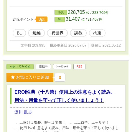
228,705
小説
位 / 228,705件
31,407
0pt
24h.ポイント
位 / 31,407件
BL
BL
短編
異世界
調教
拘束
文字数 209,995
最終更新日 2026.07.07
登録日 2021.05.12
ｴｯｾｲ・ﾉﾝﾌｨｸｼｮﾝ
連載中
ｼｮｰﾄｼｮｰﾄ
R15
お気に入りに追加
3
EROI性典（十八禁）使用上の注意をよく読み、
用法・用量を守って正しく使いましょう！
淀川 乱歩
……吹けよ猥褻、呼べよ妄想！ ……エロ芋、エッサ芋！
……使用上の注意をよく読み、用法・用量を守って正しく使いまし