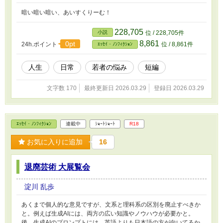
暗い暗い暗い、あいすくりーむ！
228,705
小説
位 / 228,705件
8,861
0pt
24h.ポイント
位 / 8,861件
ｴｯｾｲ・ﾉﾝﾌｨｸｼｮﾝ
人生
日常
若者の悩み
短編
文字数 170
最終更新日 2026.03.29
登録日 2026.03.29
ｴｯｾｲ・ﾉﾝﾌｨｸｼｮﾝ
連載中
ｼｮｰﾄｼｮｰﾄ
R18
お気に入りに追加
16
退廃芸術 大展覧会
淀川 乱歩
あくまで個人的な意見ですが、文系と理科系の区別を廃止すべきか
と。例えば生成AIには、両方の広い知識やノウハウが必要かと。
後、生成AIのプロンプトには、英語よりも日本語の方が向いてるか