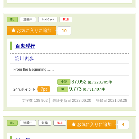
BL
連載中
ｼｮｰﾄｼｮｰﾄ
R18
お気に入りに追加
10
百鬼淫行
淀川 乱歩
From the Beginning……
37,052
小説
位 / 228,705件
9,773
7pt
24h.ポイント
位 / 31,407件
BL
文字数 138,902
最終更新日 2023.06.20
登録日 2021.08.28
BL
連載中
短編
R18
お気に入りに追加
4