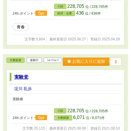
228,705
小説
位 / 228,705件
436
0pt
24h.ポイント
位 / 436件
経済・企業
青春
文字数 5,604
最終更新日 2025.08.27
登録日 2025.04.29
大衆娯楽
連載中
ｼｮｰﾄｼｮｰﾄ
お気に入りに追加
2
実験党
淀川 乱歩
実験棟
228,705
小説
位 / 228,705件
6,071
0pt
24h.ポイント
位 / 6,071件
大衆娯楽
文字数 35,115
最終更新日 2025.08.08
登録日 2021.08.10