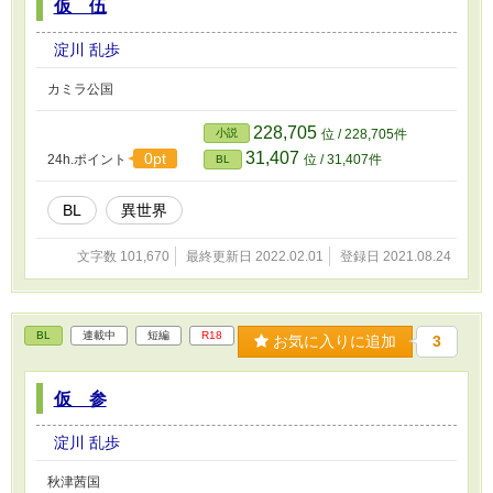
仮 伍
淀川 乱歩
カミラ公国
228,705
小説
位 / 228,705件
31,407
0pt
24h.ポイント
位 / 31,407件
BL
BL
異世界
文字数 101,670
最終更新日 2022.02.01
登録日 2021.08.24
BL
連載中
短編
R18
お気に入りに追加
3
仮 参
淀川 乱歩
秋津茜国