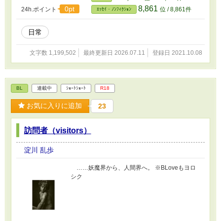
32245388.html Aug 19, 2019 ※IPxxの 最初のX
8,861
0pt
24h.ポイント
位 / 8,861件
ｴｯｾｲ・ﾉﾝﾌｨｸｼｮﾝ
は防塵レベルを示し、異なる数字は次のように
異なる防塵レベルを表します。 0：保護なし 1：
大きな固体の侵入を防ぐ 2：中型の固体が入らな
日常
いようにする 3：小さな固体の侵入を防ぐ 4：
1mmを超える固形物の侵入を防ぐ 5：有害な粉
文字数 1,199,502
最終更新日 2026.07.11
登録日 2021.10.08
塵の蓄積を防ぐ 6：ほこりの侵入を完全に防止 2
番目のXは防水性の評価を示します（値が大きい
ほど、防水性能が向上します。 0：保護なし 1：
ケーシングに滴る水滴は効果がありません 2：外
BL
連載中
ｼｮｰﾄｼｮｰﾄ
R18
側ケーシングを15度に傾けると、外側ケーシン
グへの水滴の影響はありません。 3：水または雨
お気に入りに追加
23
は、60度の角から外側のケーシングまで影響し
ません。 4：あらゆる方向からシェルに飛散した
液体に損傷はありません 5：損傷なしで水ですす
訪問者（visitors）
ぐ 6：キャビン環境で使用可能 7：短時間での耐
水性（1分） 8：一定の圧力下で長時間水に浸す
淀川 乱歩
IP65は、ほこりの侵入を完全に防ぎ、水に短時
間浸すことができることを意味します。 IP67
……妖魔界から、人間界へ。 ※BLoveもヨロ
は、ほこりの侵入を完全に防ぎ、一定の圧力下
シク
で短時間水に浸すことができることを意味しま
す。 IP68は、ほこりの侵入を完全に防ぎ、一定
の圧力下で長時間水に浸けることを意味しま
す。