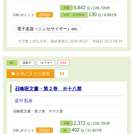
6,842
小説
位 / 228,705件
130
200pt
24h.ポイント
位 / 8,861件
ｴｯｾｲ・ﾉﾝﾌｨｸｼｮﾝ
電子楽器（シンセサイザー）etc
文字数 1,851,328
最終更新日 2026.08.07
登録日 2021.08.26
BL
連載中
ｼｮｰﾄｼｮｰﾄ
R18
お気に入りに追加
13
召喚呪文書・第２巻 ※十八禁
淀川 乱歩
召喚呪文書・第２巻 ※十八禁
2,372
小説
位 / 228,705件
402
569pt
24h.ポイント
位 / 31,407件
BL