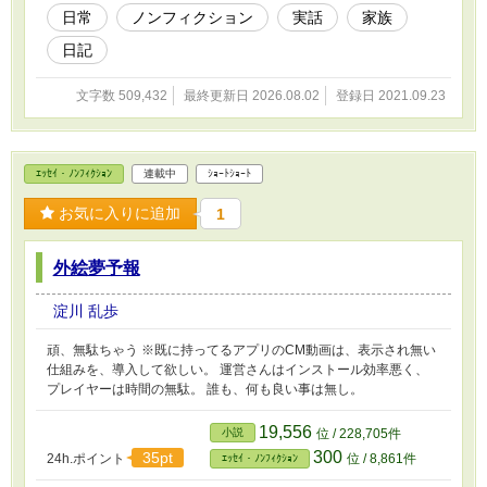
日常
ノンフィクション
実話
家族
日記
文字数 509,432
最終更新日 2026.08.02
登録日 2021.09.23
ｴｯｾｲ・ﾉﾝﾌｨｸｼｮﾝ
連載中
ｼｮｰﾄｼｮｰﾄ
お気に入りに追加
1
外絵夢予報
淀川 乱歩
頑、無駄ちゃう ※既に持ってるアプリのCM動画は、表示され無い
仕組みを、導入して欲しい。 運営さんはインストール効率悪く、
プレイヤーは時間の無駄。 誰も、何も良い事は無し。
19,556
小説
位 / 228,705件
300
35pt
24h.ポイント
位 / 8,861件
ｴｯｾｲ・ﾉﾝﾌｨｸｼｮﾝ