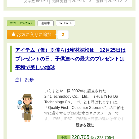
文字数 88,050
最終更新日 2026.07.13
登録日 2025.12.12
ｴｯｾｲ・ﾉﾝﾌｨｸｼｮﾝ
連載中
ｼｮｰﾄｼｮｰﾄ
お気に入りに追加
2
アイテム（仮）※僕らは密林探検団 12月25日は
プレゼントの日、子供達への最大のプレゼントは
平和で美しい地球
淀川 乱歩
いらすとや 様 2002年に設立された
2in1Technology Co.、Ltd。 （Hua Yi Fa Da
Technology Co.、Ltd。とも呼ばれます）は、
「Quality First、Customer Supreme"」の目的を
常に遵守するプロの防水コネクタメーカーで
す。 IP65、IP67、IP68防水評価の違いは何です
か？ Amazonの写真の下に、電卓を実装希望！
http://ja.hyfdplug.com/news/what-is-the-
difference-among-ip65-ip67-ip68-
228,705
小説
位 / 228,705件