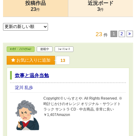
投稿作品
近況ボード
23
3
件
件
23
1
2
件
ｴｯｾｲ・ﾉﾝﾌｨｸｼｮﾝ
連載中
ｼｮｰﾄｼｮｰﾄ
お気に入りに追加
13
炊事と温弁当勉
淀川 乱歩
Copyright © いらすとや. All Rights Reserved. ※
時計じかけのオレンジ オリジナル・サウンドト
ラック サントラ CD · 中古商品, 非常に良い
￥1,407Amazon