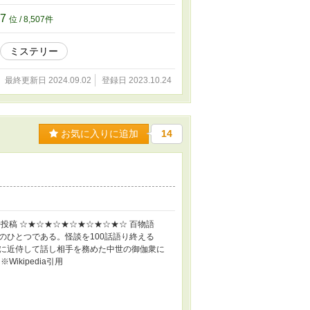
07
位 / 8,507件
ミステリー
最終更新日 2024.09.02
登録日 2023.10.24
お気に入りに追加
14
時投稿 ☆★☆★☆★☆★☆★☆★☆ 百物語
のひとつである。怪談を100話語り終える
に近侍して話し相手を務めた中世の御伽衆に
kipedia引用