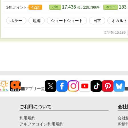
17,436
183
42pt
24h.ポイント
小説
位 / 228,790件
ホラー
ホラー
短編
ショートショート
日常
オカルト
文字数 16,189
アプリ一覧
ご利用について
会社
利用規約
会社
アルファコイン利用規約
IR情