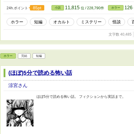
11,815
126
85pt
24h.ポイント
小説
位 / 228,790件
ホラー
ホラー
短編
オカルト
ミステリー
怪談
文字数 40,485
ホラー
完結
短編
(ほぼ)5分で読める怖い話
涼宮さん
ほぼ5分で読める怖い話。 フィクションから実話まで。