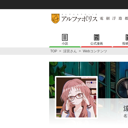
小説
公式漫画
投
TOP
>
涼宮さん
>
Webコンテンツ
名