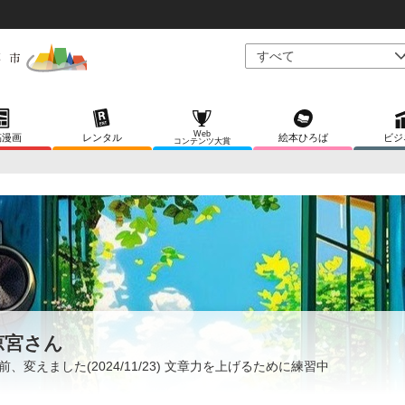
Web
稿漫画
レンタル
絵本ひろば
ビジ
コンテンツ大賞
涼宮さん
前、変えました(2024/11/23) 文章力を上げるために練習中