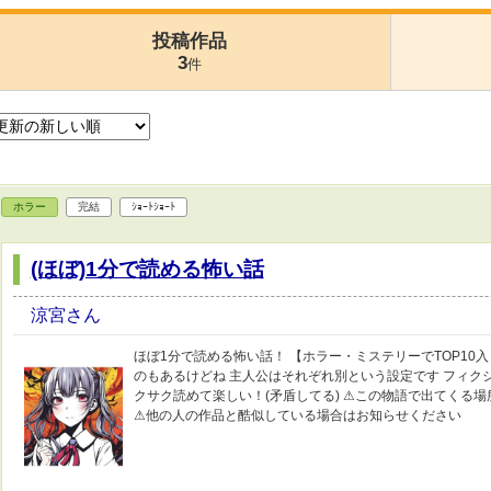
投稿作品
3
件
ホラー
完結
ｼｮｰﾄｼｮｰﾄ
(ほぼ)1分で読める怖い話
涼宮さん
ほぼ1分で読める怖い話！ 【ホラー・ミステリーでTOP10
のもあるけどね 主人公はそれぞれ別という設定です フィク
クサク読めて楽しい！(矛盾してる) ⚠︎この物語で出てくる
⚠︎他の人の作品と酷似している場合はお知らせください