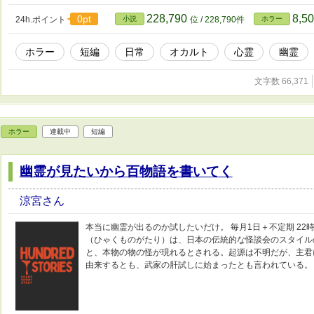
228,790
8,5
0pt
24h.ポイント
小説
位 / 228,790件
ホラー
ホラー
短編
日常
オカルト
心霊
幽霊
文字数 66,371
ホラー
連載中
短編
幽霊が見たいから百物語を書いてく
涼宮さん
本当に幽霊が出るのか試したいだけ。 毎月1日＋不定期 22
（ひゃくものがたり）は、日本の伝統的な怪談会のスタイル
と、本物の物の怪が現れるとされる。起源は不明だが、主君
由来するとも、武家の肝試しに始まったとも言われている。 ※Wi