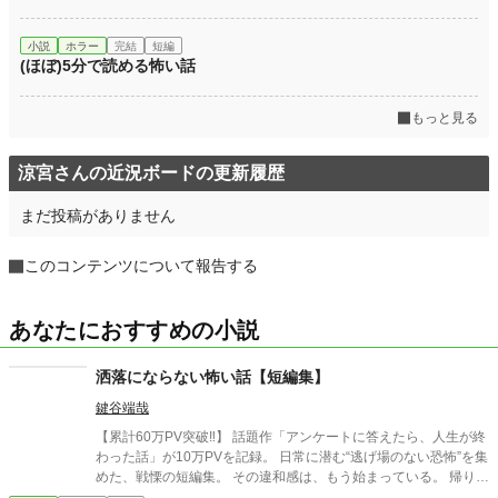
小説
ホラー
完結
短編
(ほぼ)5分で読める怖い話
もっと見る
涼宮さんの近況ボードの更新履歴
まだ投稿がありません
このコンテンツについて報告する
あなたにおすすめの小説
洒落にならない怖い話【短編集】
鍵谷端哉
【累計60万PV突破‼】 話題作「アンケートに答えたら、人生が終
わった話」が10万PVを記録。 日常に潜む“逃げ場のない恐怖”を集
めた、戦慄の短編集。 その違和感は、もう始まっている。 帰り
道、誰もいないはずの部屋、何気ない会話。 どこにでもある日常