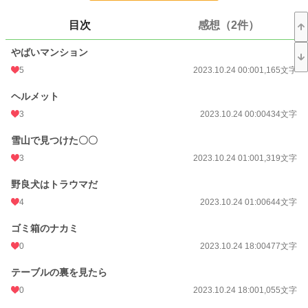
小説
17,290 位 / 228,629 件
目次
感想（2件）
ホラー
173 位 / 8,498 件
やばいマンション
お気に入り
35
5
2023.10.24 00:00
1,165文字
24h.ポイント
42 pt
ヘルメット
3
2023.10.24 00:00
434文字
文字数
66,371
雪山で見つけた〇〇
更新日時
2024.09.02 20:00
3
2023.10.24 01:00
1,319文字
初回公開日時
2023.10.24 00:00
野良犬はトラウマだ
初回完結日時
2024.10.09 19:12
4
2023.10.24 01:00
644文字
週間ポイント
637 pt (12,384 位)
ゴミ箱のナカミ
月間ポイント
4,717 pt (8,777 位)
0
2023.10.24 18:00
477文字
年間ポイント
45,344 pt (11,219 位)
テーブルの裏を見たら
累計ポイント
189,118 pt (20,694 位)
0
2023.10.24 18:00
1,055文字