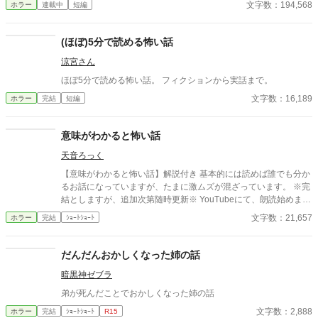
文字数：194,568
ホラー
連載中
短編
が、ある瞬間、取り返しのつかない異常へと変わる。 意味が分か
ると凍りつく話。 理由もなく、ただ追い詰められていく話。 そし
て、最後の一行で現実がひっくり返る話。 1話1000〜2000文字。
(ほぼ)5分で読める怖い話
隙間時間で読める短編ながら、 読み終えたあと、ふとした静寂が
涼宮さん
怖くなる。 これはすべて、どこかで起きていてもおかしくない
話。 ――あなたのすぐ隣でも。 洒落にならない実話風・創作ホラ
ほぼ5分で読める怖い話。 フィクションから実話まで。
ー。
文字数：16,189
ホラー
完結
短編
意味がわかると怖い話
天音ろっく
【意味がわかると怖い話】解説付き 基本的には読めば誰でも分か
るお話になっていますが、たまに激ムズが混ざっています。 ※完
結としますが、追加次第随時更新※ YouTubeにて、朗読始めまし
た(*'ω'*) お休み前や何かの作業のお供に、耳から読書はいかがで
文字数：21,657
ホラー
完結
ｼｮｰﾄｼｮｰﾄ
すか？📕 https://youtube.com/@yuachanRio
だんだんおかしくなった姉の話
暗黒神ゼブラ
弟が死んだことでおかしくなった姉の話
文字数：2,888
ホラー
完結
ｼｮｰﾄｼｮｰﾄ
R15