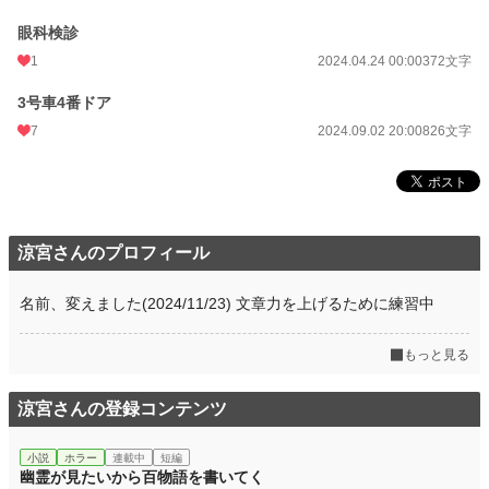
眼科検診
1
2024.04.24 00:00
372文字
3号車4番ドア
7
2024.09.02 20:00
826文字
涼宮さんのプロフィール
名前、変えました(2024/11/23) 文章力を上げるために練習中
もっと見る
涼宮さんの登録コンテンツ
小説
ホラー
連載中
短編
幽霊が見たいから百物語を書いてく