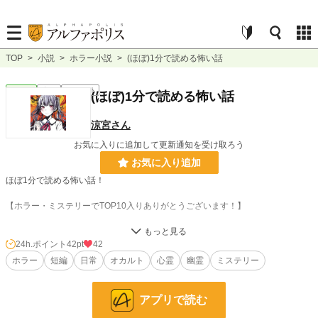
TOP
>
小説
>
ホラー小説
>
(ほぼ)1分で読める怖い話
ホラー
完結
ｼｮｰﾄｼｮｰﾄ
(ほぼ)1分で読める怖い話
涼宮さん
お気に入りに追加して更新通知を受け取ろう
お気に入り追加
ほぼ1分で読める怖い話！
【ホラー・ミステリーでTOP10入りありがとうございます！】
1分で読めないのもあるけどね
主人公はそれぞれ別という設定です
24h.ポイント
42pt
42
フィクションの話やノンフィクションの話も…。
ホラー
短編
日常
オカルト
心霊
幽霊
ミステリー
サクサク読めて楽しい！(矛盾してる)
⚠︎この物語で出てくる場所は実在する場所とは全く関係御座いません
アプリで読む
⚠︎他の人の作品と酷似している場合はお知らせください