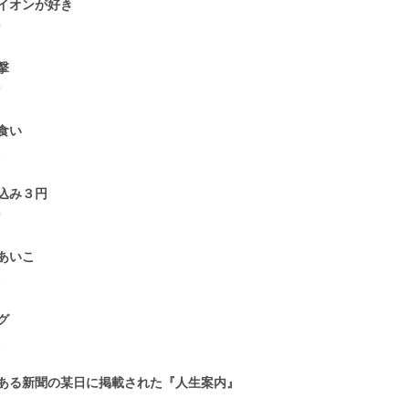
イオンが好き
0
撃
0
食い
1
込み３円
0
あいこ
1
グ
1
ある新聞の某日に掲載された『人生案内』
1