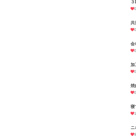
３
共
会
加
焼
寝
ニ