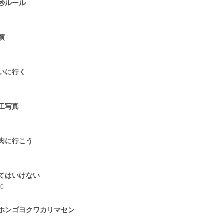
秒ルール
0
演
0
いに行く
0
工写真
0
肉に行こう
0
てはいけない
10
ホンゴヨクワカリマセン
9