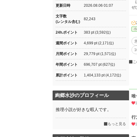
ほ
更新日時
2026.08.06 01:07
ぜ
文字数
82,243
(レンタル含む)
小
24h.ポイント
383 pt (3,592位)
週間ポイント
4,699 pt (2,171位)
月間ポイント
29,779 pt (1,571位)
こ
年間ポイント
696,707 pt (627位)
累計ポイント
1,404,133 pt (4,172位)
絢郷水沙のプロフィール
唯
推理小説が好きな暇人です。
行
もっと見る