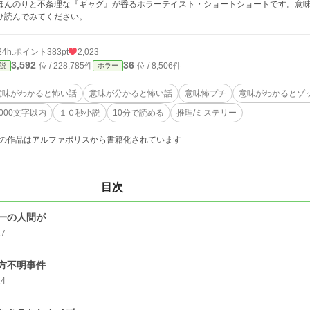
んのりと不条理な『ギャグ』が香るホラーテイスト・ショートショートです。意味
ひ読んでみてください。
24h.ポイント
383pt
2,023
3,592
36
位 / 228,785件
位 / 8,506件
説
ホラー
意味がわかると怖い話
意味が分かると怖い話
意味怖プチ
意味がわかるとゾ
1000文字以内
１０秒小説
10分で読める
推理/ミステリー
の作品はアルファポリスから書籍化されています
目次
一の人間が
17
方不明事件
14