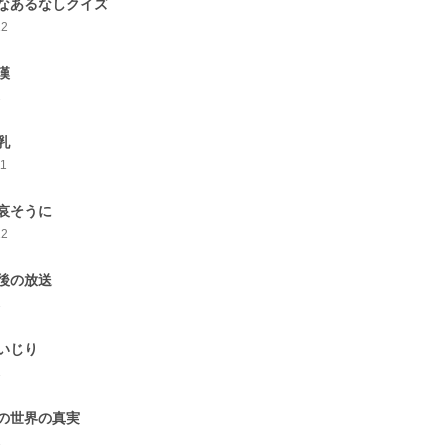
なあるなしクイズ
12
漢
2
乳
11
哀そうに
12
後の放送
1
いじり
1
の世界の真実
1