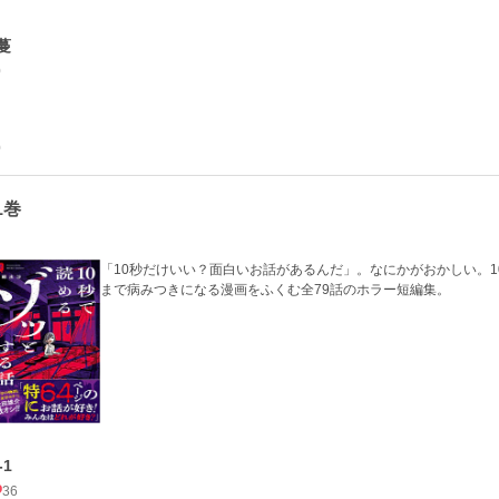
蔓
0
0
1巻
「10秒だけいい？面白いお話があるんだ」。なにかがおかしい。
まで病みつきになる漫画をふくむ全79話のホラー短編集。
-1
36