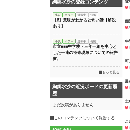
変
絢郷水沙の登録コンテンツ
小説
ホラー
連載中
短編
【⁉】意味がわかると怖い話【解説
痴
あり】
牛
小説
ホラー
連載中
長編
市立■■■中学校・三年一組を中心と
した一連の怪奇現象についての報告
書。
可
もっと見る
最
絢郷水沙の近況ボードの更新履
歴
土
まだ投稿がありません
このコンテンツについて報告する
こ