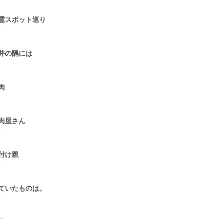
霊スポット巡り
0
井の隅には
0
肉
1
肉屋さん
0
付け親
0
ていたものは。
0