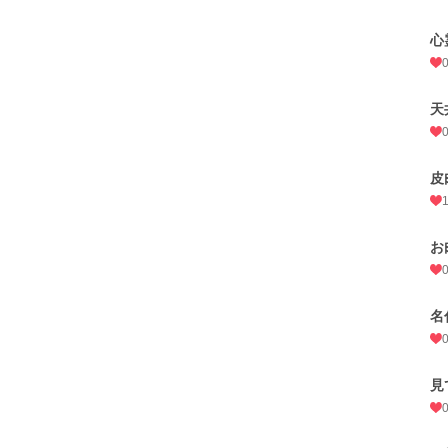
心
天
皮
お
名
見