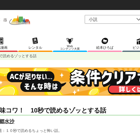
Web
稿漫画
レンタル
絵本ひろば
ビジ
コンテンツ大賞
秒で読めるゾッとする話
味コワ！ 10秒で読めるゾッとする話
郷水沙
題：１０秒で読めるちょっと怖い話。