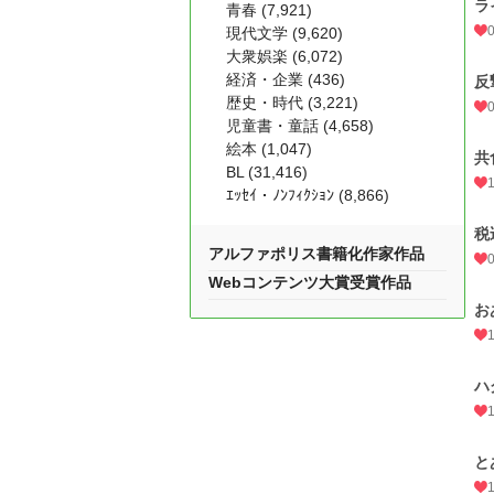
ラ
青春 (7,921)
現代文学 (9,620)
大衆娯楽 (6,072)
経済・企業 (436)
反
歴史・時代 (3,221)
児童書・童話 (4,658)
絵本 (1,047)
共
BL (31,416)
ｴｯｾｲ・ﾉﾝﾌｨｸｼｮﾝ (8,866)
税
アルファポリス書籍化作家作品
Webコンテンツ大賞受賞作品
お
ハ
と