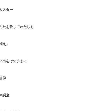
ムスター
1
んたを殺してわたしも
1
飼え」
1
い出をそのままに
1
I信仰
1
気調査
1