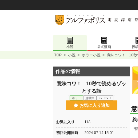
小説
公式漫画
投
TOP
>
小説
>
ホラー小説
>
意味コワ！ 10
作品の情報
意味コワ！ 10秒で読めるゾッ
とする話
ホラー
連載中
ｼｮｰﾄｼｮｰﾄ
お気に入り追加
意
絢
お気に入り
118
旧
初回公開日時
2024.07.14 15:01