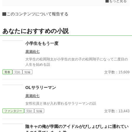
もっと見る
このコンテンツについて報告する
あなたにおすすめの小説
小学生をもう一度
廣瀬純七
大学生の松岡翔太が小学生の女の子の松岡翔子になって二度目の
人生を始める話
文字数：15,609
青春
完結
短編
OLサラリーマン
廣瀬純七
女性社員と体が入れ替わるサラリーマンの話
文字数：13,443
ファンタジー
完結
短編
陰キャの俺が学園のアイドルがびしょびしょに濡れてい