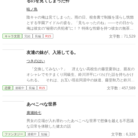
るのを見てしまった件
暁ノ鳥
陰キャの俺は見てしまった。雨の日、校舎裏で制服を濡らし恍惚
とする学園アイドルの姿を。「見ちゃったのね」――その日から
俺は彼女の“秘密の共犯者”に！？ 特殊な性癖を持つ彼女の無茶な
「実験」に振り回され、身も心も支配される日々の始まり。二人
文字数：71,529
キャラ文芸
完結
長編
R15
の禁断の関係の行方は？。二人の禁断の関係が今、始まる！
友達の妹が、入浴してる。
つきのはい
「交換してみない？」 冴えない高校生の藤堂夏弥は、親友の
オシャレでモテまくり同級生、鈴川洋平にバカげた話を持ちかけ
られる。 それは、お互い現在同居中の妹達、藤堂秋乃と鈴川美
咲を交換して生活しようというものだった。 鈴川美咲は、美男
文字数：457,589
恋愛
連載中
長編
R15
子の洋平に勝るとも劣らない美少女なのだけれど、男子に嫌悪感
を示し、夏弥とも形式的な会話しかしなかった。 冴えない男子
と冷めがちな女子の距離感が、二人暮らしのなかで徐々に変わっ
あべこべな世界
ていく。 そんなラブコメディです。
廣瀬純七
男女の立場が入れ替わったあべこべな世界で想像を越える不思議
な日常を体験した健太の話
文字数：6,326
ファンタジー
連載中
短編