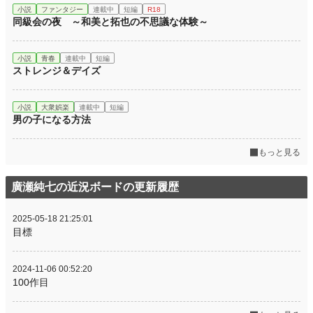
小説
ファンタジー
連載中
短編
R18
同級会の夜 ～和美と拓也の不思議な体験～
小説
青春
連載中
短編
ストレンジ＆デイズ
小説
大衆娯楽
連載中
短編
男の子になる方法
もっと見る
廣瀬純七の近況ボードの更新履歴
2025-05-18 21:25:01
目標
2024-11-06 00:52:20
100作目