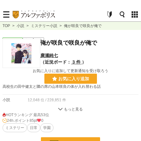
TOP
>
小説
>
ミステリー小説
>
俺が咲良で咲良が俺で
ミステリー
完結
短編
俺が咲良で咲良が俺で
廣瀬純七
（近況ボード：
3 件
）
お気に入りに追加して更新通知を受け取ろう
お気に入り追加
高校生の田中健太と隣の席の山本咲良の体が入れ替わる話
小説
12,048 位 / 228,851 件
ミステリー
103 位 / 5,379 件
HOTランキング 最高53位
24h.ポイント
85pt
0
お気に入り
17
ミステリー
日常
学園
24h.ポイント
85 pt