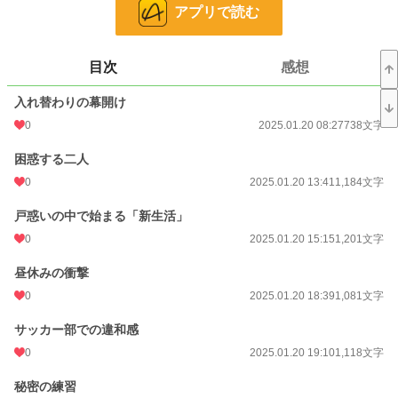
文字数
31,121
アプリで読む
更新日時
2025.02.11 12:28
目次
感想
初回公開日時
2025.01.20 08:27
入れ替わりの幕開け
初回完結日時
2025.02.14 19:56
0
2025.01.20 08:27
738文字
週間ポイント
678 pt (11,890 位)
困惑する二人
月間ポイント
2,032 pt (15,789 位)
0
2025.01.20 13:41
1,184文字
年間ポイント
27,340 pt (16,158 位)
戸惑いの中で始まる「新生活」
累計ポイント
69,081 pt (37,426 位)
0
2025.01.20 15:15
1,201文字
昼休みの衝撃
0
2025.01.20 18:39
1,081文字
サッカー部での違和感
0
2025.01.20 19:10
1,118文字
秘密の練習