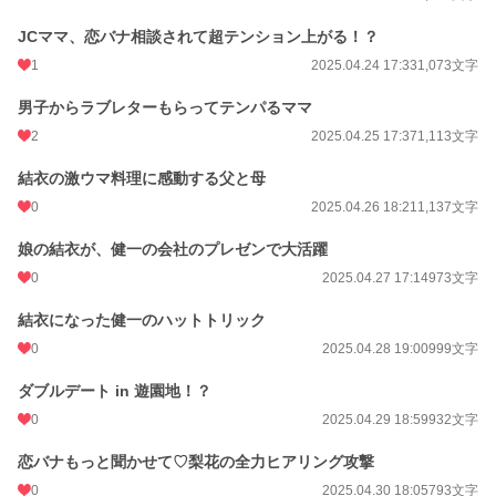
JCママ、恋バナ相談されて超テンション上がる！？
1
2025.04.24 17:33
1,073文字
男子からラブレターもらってテンパるママ
2
2025.04.25 17:37
1,113文字
結衣の激ウマ料理に感動する父と母
0
2025.04.26 18:21
1,137文字
娘の結衣が、健一の会社のプレゼンで大活躍
0
2025.04.27 17:14
973文字
結衣になった健一のハットトリック
0
2025.04.28 19:00
999文字
ダブルデート in 遊園地！？
0
2025.04.29 18:59
932文字
恋バナもっと聞かせて♡梨花の全力ヒアリング攻撃
0
2025.04.30 18:05
793文字