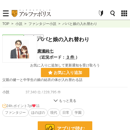
TOP
>
小説
>
ファンタジー小説
>
パパと娘の入れ替わり
ファンタジー
完結
短編
パパと娘の入れ替わり
廣瀬純七
（近況ボード：
3 件
）
お気に入りに追加して更新通知を受け取ろう
お気に入り追加
父親の健一と中学生の娘の結衣の体が入れ替わる話
小説
37,340 位 / 228,795 件
ファンタジー
5,927 位 / 53,318 件
24h.ポイント
7pt
11
お気に入り
ファンタジー
9
ほのぼの
現代
日常
学園
24h.ポイント
7 pt
アプリで読む