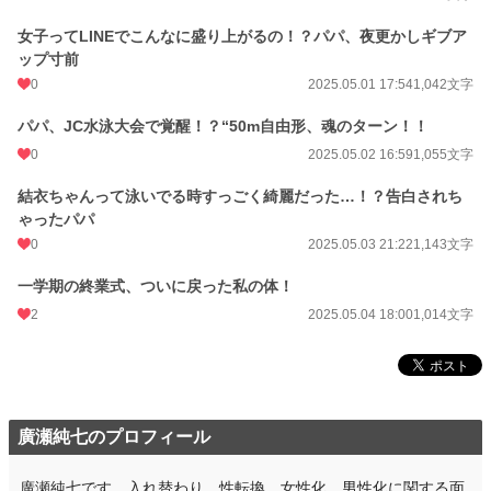
女子ってLINEでこんなに盛り上がるの！？パパ、夜更かしギブア
ップ寸前
0
2025.05.01 17:54
1,042文字
パパ、JC水泳大会で覚醒！？“50m自由形、魂のターン！！
0
2025.05.02 16:59
1,055文字
結衣ちゃんって泳いでる時すっごく綺麗だった…！？告白されち
ゃったパパ
0
2025.05.03 21:22
1,143文字
一学期の終業式、ついに戻った私の体！
2
2025.05.04 18:00
1,014文字
廣瀬純七のプロフィール
廣瀬純七です。入れ替わり 性転換 女性化 男性化に関する面