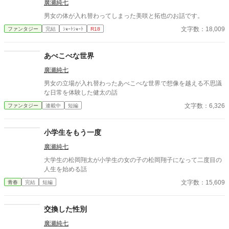
廣瀬純七
男女の体が入れ替わってしまった美咲と拓也のお話です。
文字数：18,009
ファンタジー
完結
ｼｮｰﾄｼｮｰﾄ
R18
あべこべな世界
廣瀬純七
男女の立場が入れ替わったあべこべな世界で想像を越える不思議
な日常を体験した健太の話
文字数：6,326
ファンタジー
連載中
短編
小学生をもう一度
廣瀬純七
大学生の松岡翔太が小学生の女の子の松岡翔子になって二度目の
人生を始める話
文字数：15,609
青春
完結
短編
交換した性別
廣瀬純七