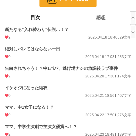
文字数
17,882
更新日時
2025.05.04 18:00
目次
感想
初回公開日時
2025.04.18 18:40
新たなる“入れ替わり”伝説…！？
初回完結日時
2025.05.05 17:48
2
2025.04.18 18:40
329文字
週間ポイント
35 pt (53,125 位)
絶対にバレてはならない一日
月間ポイント
315 pt (42,842 位)
0
2025.04.19 17:03
1,283文字
年間ポイント
5,593 pt (43,485 位)
告白されちゃう！？中1パパ、逃げ場ナシの放課後ラブ事件
2
2025.04.20 17:30
1,174文字
累計ポイント
16,066 pt (78,739 位)
イケオジになった結衣
0
2025.04.21 18:56
1,407文字
ママ、中1女子になる！？
0
2025.04.22 17:50
1,276文字
ママ、中学生演劇で主演女優賞へ！？
2
2025.04.23 18:48
1,139文字