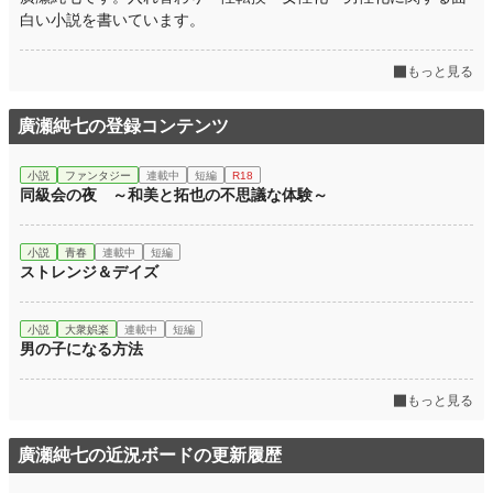
白い小説を書いています。
もっと見る
廣瀬純七の登録コンテンツ
小説
ファンタジー
連載中
短編
R18
同級会の夜 ～和美と拓也の不思議な体験～
小説
青春
連載中
短編
ストレンジ＆デイズ
小説
大衆娯楽
連載中
短編
男の子になる方法
もっと見る
廣瀬純七の近況ボードの更新履歴