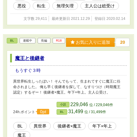
悪役
転生
無理矢理
主人公は総受け
文字数 29,411
最終更新日 2021.12.29
登録日 2020.02.14
BL
連載中
長編
R18
お気に入りに追加
20
魔王と後継者
もうすぐ３時
異世界転生しったぽい！ そんでもって、生まれてすぐに魔王に任
命されました。 俺も早く後継者を探して、なすりつけ（時期魔王
認定）するぞー！ 後継者×魔王。年下×年上。主人公受け。
229,046
小説
位 / 229,046件
31,499
0pt
24h.ポイント
位 / 31,499件
BL
BL
異世界
後継者×魔王
年下×年上
魔王