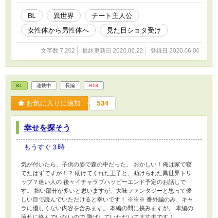
BL
異世界
チート主人公
女性体から男性体へ
見た目ショタ受け
文字数 7,202
最終更新日 2020.06.22
登録日 2020.06.06
BL
連載中
長編
R18
お気に入りに追加
534
幸せを探そう
もうすぐ３時
気が付いたら、子供の姿で森の中だった。 おかしい！俺は家で寝
てたはずですが！？ 助けてくれた王子と、助けられた異世界トリ
ップ？迷い人の 後々イチャラブハッピーエンド予定のお話しで
す。 拙い部分が多いと思いますが、大味ファンタジーと思って優
しい目で読んでいただけると幸いです！ ※※※ 番外編のみ、キャ
ラに優しくない内容を含みます。 本編の間に挟みますが、 本編の
流れに絡んでいないので 飛ばしていただいて大丈夫です！