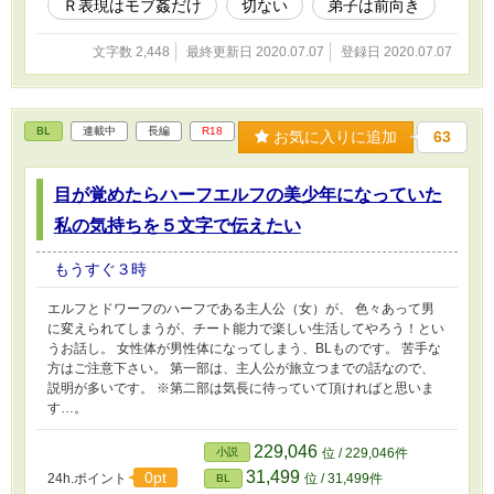
Ｒ表現はモブ姦だけ
切ない
弟子は前向き
文字数 2,448
最終更新日 2020.07.07
登録日 2020.07.07
BL
連載中
長編
R18
お気に入りに追加
63
目が覚めたらハーフエルフの美少年になっていた
私の気持ちを５文字で伝えたい
もうすぐ３時
エルフとドワーフのハーフである主人公（女）が、 色々あって男
に変えられてしまうが、チート能力で楽しい生活してやろう！とい
うお話し。 女性体が男性体になってしまう、BLものです。 苦手な
方はご注意下さい。 第一部は、主人公が旅立つまでの話なので、
説明が多いです。 ※第二部は気長に待っていて頂ければと思いま
す…。
229,046
小説
位 / 229,046件
31,499
0pt
24h.ポイント
位 / 31,499件
BL