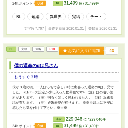
31,499
0pt
24h.ポイント
位 / 31,499件
BL
BL
短編
異世界
完結
チート
文字数 7,707
最終更新日 2020.01.31
登録日 2020.01.31
BL
完結
短編
R18
お気に入りに追加
43
僕の運命のαは兄さん
もうすぐ３時
僕が３歳の頃。一人ぼっちで寂しい時に出会った運命のαは、兄で
した。 <Ωバース設定が少し入った世界観です> （注）ほの暗い箇
所があります。 （注）明るく楽しく終われません。 （注）近親表
現が有ります。 （注）妊娠表現が有ります。 ※※※以上に不安に
感じたら気を付けて下さい。※※※
229,046
小説
位 / 229,046件
31,499
0pt
24h.ポイント
位 / 31,499件
BL