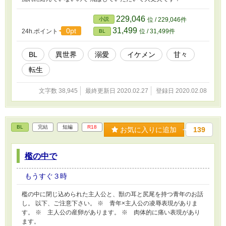
229,046
小説
位 / 229,046件
31,499
0pt
24h.ポイント
位 / 31,499件
BL
BL
異世界
溺愛
イケメン
甘々
転生
文字数 38,945
最終更新日 2020.02.27
登録日 2020.02.08
BL
完結
短編
R18
お気に入りに追加
139
檻の中で
もうすぐ３時
檻の中に閉じ込められた主人公と、獣の耳と尻尾を持つ青年のお話
し。 以下、ご注意下さい。 ※ 青年×主人公の凌辱表現がありま
す。 ※ 主人公の産卵があります。 ※ 肉体的に痛い表現があり
ます。