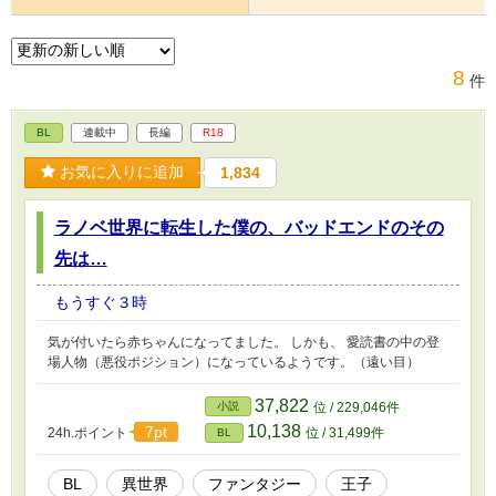
8
件
BL
連載中
長編
R18
お気に入りに追加
1,834
ラノベ世界に転生した僕の、バッドエンドのその
先は…
もうすぐ３時
気が付いたら赤ちゃんになってました。 しかも、 愛読書の中の登
場人物（悪役ポジション）になっているようです。（遠い目）
37,822
小説
位 / 229,046件
10,138
7pt
24h.ポイント
位 / 31,499件
BL
BL
異世界
ファンタジー
王子