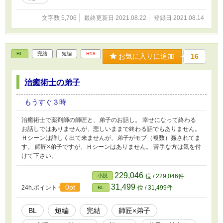
文字数 5,706
最終更新日 2021.08.22
登録日 2021.08.14
BL
完結
短編
R18
お気に入りに追加
16
治癒術士の弟子
もうすぐ３時
治癒術士で薬剤師の師匠と、弟子のお話し。 幸せになって終わる
お話しではありませんが、悲しいままで終わる話でもありません。
Ｈシーンは詳しく出て来ませんが、弟子がモブ（複数）姦されてま
す。 師匠×弟子ですが、Ｈシーンはありません。 苦手な方は気を付
けて下さい。
229,046
小説
位 / 229,046件
31,499
0pt
24h.ポイント
位 / 31,499件
BL
BL
短編
完結
師匠×弟子