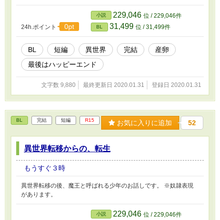
229,046
小説
位 / 229,046件
31,499
0pt
24h.ポイント
位 / 31,499件
BL
BL
短編
異世界
完結
産卵
最後はハッピーエンド
文字数 9,880
最終更新日 2020.01.31
登録日 2020.01.31
BL
完結
短編
R15
お気に入りに追加
52
異世界転移からの、転生
もうすぐ３時
異世界転移の後、魔王と呼ばれる少年のお話しです。 ※奴隷表現
があります。
229,046
小説
位 / 229,046件