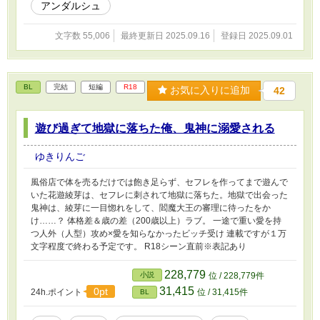
アンダルシュ
文字数 55,006
最終更新日 2025.09.16
登録日 2025.09.01
BL
完結
短編
R18
お気に入りに追加
42
遊び過ぎて地獄に落ちた俺、鬼神に溺愛される
ゆきりんご
風俗店で体を売るだけでは飽き足らず、セフレを作ってまで遊んで
いた花遊綾芽は、セフレに刺されて地獄に落ちた。地獄で出会った
鬼神は、綾芽に一目惚れをして、閻魔大王の審理に待ったをか
け……？ 体格差＆歳の差（200歳以上）ラブ。 一途で重い愛を持
つ人外（人型）攻め×愛を知らなかったビッチ受け 連載ですが１万
文字程度で終わる予定です。 R18シーン直前※表記あり
228,779
小説
位 / 228,779件
31,415
0pt
24h.ポイント
位 / 31,415件
BL