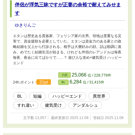
伴侶が浮気三昧ですが正妻の余裕で耐えてみせま
す
ゆきりんご
エタンは歴史ある貴族家、フェリシア家の次男。領地は度重なる災
害で、資金援助を必要としていた。エタンは資金力のある家との政
略結婚を父上から打診される。相手は大層好みの顔。話は順調に進
み、めでたく結婚生活が始まる。けれども伴侶のレアンドルは毎夜
毎夜、夜会に出てばかりで……？ 遊び人な攻め×健気受け ハッピー
エンド
25,066
小説
位 / 228,779件
6,284
21pt
24h.ポイント
位 / 31,415件
BL
BL
短編
ハッピーエンド
異世界
すれ違い
健気受け
アンダルシュ
文字数 13,057
最終更新日 2025.11.08
登録日 2025.11.08