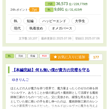
※濁点喘ぎあり
36,573
小説
位 / 228,779件
9,691
7pt
24h.ポイント
位 / 31,415件
BL
BL
短編
ハッピーエンド
大学生
現代
執着攻め
オメガバース
文字数 10,107
最終更新日 2025.07.06
登録日 2025.07.06
BL
完結
長編
R18
お気に入りに追加
177
【本編完結】何も無い僕が貴方の完璧を守る
ゆきりんご
ほとんどの人が魔力を持つ世界で、魔力量まったくのゼロの体を持
つシルヴァ。あろうことか彼の家は代々魔術師として活躍する魔術
師御三家のうちの一つだった。父に見放され、緩慢な死を迎えよう
としていた彼に救いの手を差し伸べたのは、魔術師御三家のカレン
ベルク家長男リカルドだった。リカルドはシルヴァに魔力を与えよ