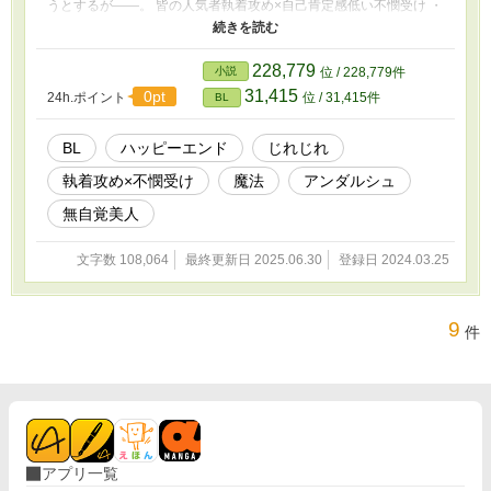
うとするが――。 皆の人気者執着攻め×自己肯定感低い不憫受け ・
小説家になろうでも投稿している作品です ・エロ少なめ（描写が
ある話には※を付けます） ・少しでも評価や感想をもらえるとと
ても励みになります
228,779
小説
位 / 228,779件
31,415
0pt
24h.ポイント
位 / 31,415件
BL
BL
ハッピーエンド
じれじれ
執着攻め×不憫受け
魔法
アンダルシュ
無自覚美人
文字数 108,064
最終更新日 2025.06.30
登録日 2024.03.25
9
件
アプリ一覧