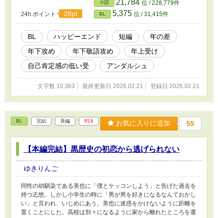
21,784
小説
位 / 228,779件
5,375
28pt
24h.ポイント
位 / 31,415件
BL
BL
ハッピーエンド
短編
年の差
年下攻め
年下敬語攻め
年上受け
自己肯定感の低い受
アンダルシュ
文字数 10,363
最終更新日 2026.02.21
登録日 2026.02.21
BL
完結
長編
R18
お気に入りに追加
55
【本編完結】黒歴史の初恋から逃げられない
ゆきりんご
同性の幼馴染である美也に「僕とケッコンしよう」と告げた過去を
持つ志悠。しかし小学生の時に「男が男を好きになるなんておかし
い」と言われ、いじめにあう。美也に迷惑をかけないように距離を
置くことにした。高校は別々になるように家から離れたところを選