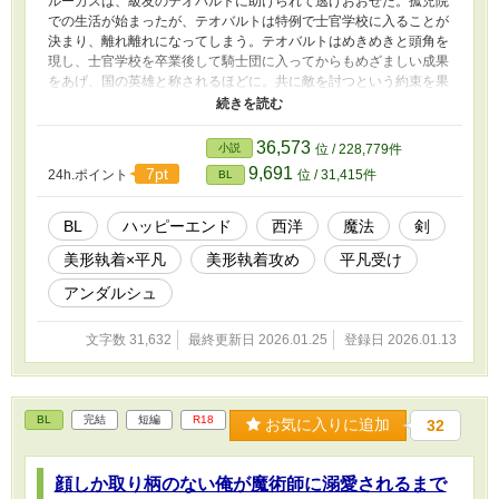
ルーカスは、級友のテオバルトに助けられて逃げおおせた。孤児院
での生活が始まったが、テオバルトは特例で士官学校に入ることが
決まり、離れ離れになってしまう。テオバルトはめきめきと頭角を
現し、士官学校を卒業後して騎士団に入ってからもめざましい成果
をあげ、国の英雄と称されるほどに。共に敵を討つという約束を果
たそうと、凡人ながらもその背中を追うルーカスだが、身の程知ら
ず」と言われるような大きな壁が立ちはだかっており……？ 【国
の英雄×諦めの悪い泣き虫な凡人】 ・ハッピーエンド ・ねちっこ
36,573
小説
位 / 228,779件
い当て馬キャラあり ・本編６～8万字程度の予定。 ※以前に投稿し
9,691
7pt
24h.ポイント
位 / 31,415件
BL
ていた『いつか隣に立てたなら』を改題、大幅な書き換えをしたも
のです。
BL
ハッピーエンド
西洋
魔法
剣
美形執着×平凡
美形執着攻め
平凡受け
アンダルシュ
文字数 31,632
最終更新日 2026.01.25
登録日 2026.01.13
BL
完結
短編
R18
お気に入りに追加
32
顔しか取り柄のない俺が魔術師に溺愛されるまで