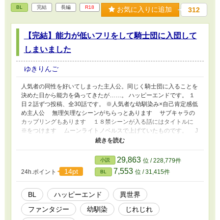
BL
完結
長編
R18
お気に入りに追加
312
【完結】能力が低いフリをして騎士団に入団して
しまいました
ゆきりんご
人気者の同性を好いてしまった主人公。同じく騎士団に入ることを
決めた日から能力を偽ってきたが……。 ハッピーエンドです。 １
日２話ずつ投稿、全30話です。 ※人気者な幼馴染み×自己肯定感低
め主人公 無理矢理なシーンがちらっとあります サブキャラの
カップリングもあります １８禁シーンが入る話にはタイトルに
※をつけます ムーンライトノベルスで上げていたものです。 J
ガーデン58でこのお話の本を出す予定です！ 情報は
X（Twitter）yukiringo_go_goでも流していくので、気になる方は
フォローをお願いします！
29,863
小説
位 / 228,779件
7,553
14pt
24h.ポイント
位 / 31,415件
BL
BL
ハッピーエンド
異世界
ファンタジー
幼馴染
じれじれ