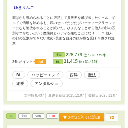
ゆきりんご
顔ばかり褒められることに辟易して貴族界を飛び出したシャル。ギ
ルドで活動を始めるも、顔のせいでたびたびパーティークラッシャ
ーになり追放されることが続いた。ひょんなことから他人の顔の区
別がつかないという魔術師とバディを組むことになり……？ 他人
の顔の区別ができない攻め×美形な自分の顔が嫌な受け ※微グロ注
意
228,779
小説
位 / 228,779件
31,415
0pt
24h.ポイント
位 / 31,415件
BL
BL
ハッピーエンド
西洋
魔法
溺愛
アンダルシュ
文字数 8,437
最終更新日 2025.12.07
登録日 2025.12.07
BL
完結
短編
R18
お気に入りに追加
73