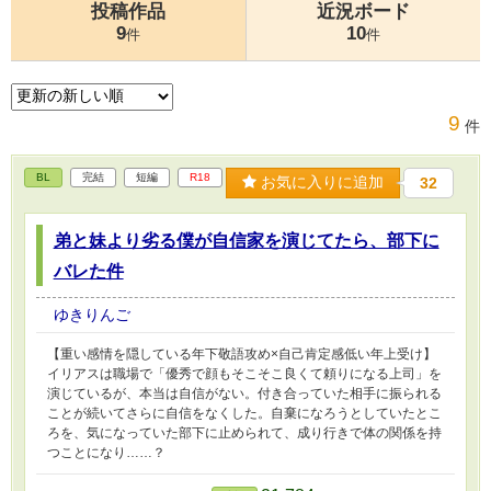
投稿作品
近況ボード
9
10
件
件
9
件
BL
完結
短編
R18
お気に入りに追加
32
弟と妹より劣る僕が自信家を演じてたら、部下に
バレた件
ゆきりんご
【重い感情を隠している年下敬語攻め×自己肯定感低い年上受け】
イリアスは職場で「優秀で顔もそこそこ良くて頼りになる上司」を
演じているが、本当は自信がない。付き合っていた相手に振られる
ことが続いてさらに自信をなくした。自棄になろうとしていたとこ
ろを、気になっていた部下に止められて、成り行きで体の関係を持
つことになり……？