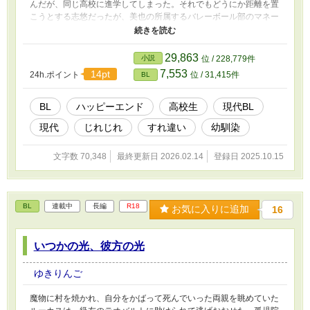
んだが、同じ高校に進学してしまった。それでもどうにか距離を置
こうとする志悠だったが、美也の所属するバレーボール部のマネー
ジャーになってしまう。 部員とマネージャーの、すれ違いじれじ
れラブ。
29,863
小説
位 / 228,779件
7,553
14pt
24h.ポイント
位 / 31,415件
BL
BL
ハッピーエンド
高校生
現代BL
現代
じれじれ
すれ違い
幼馴染
文字数 70,348
最終更新日 2026.02.14
登録日 2025.10.15
BL
連載中
長編
R18
お気に入りに追加
16
いつかの光、彼方の光
ゆきりんご
魔物に村を焼かれ、自分をかばって死んでいった両親を眺めていた