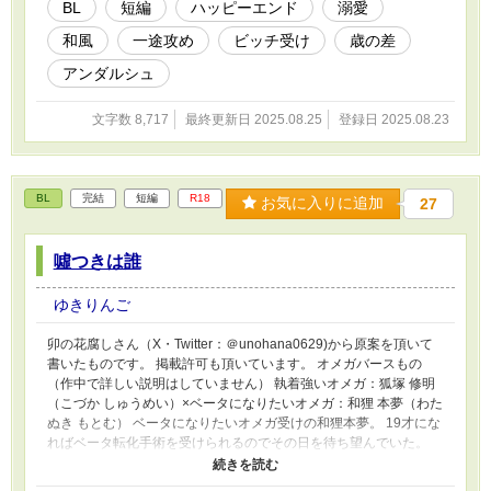
BL
短編
ハッピーエンド
溺愛
和風
一途攻め
ビッチ受け
歳の差
アンダルシュ
文字数 8,717
最終更新日 2025.08.25
登録日 2025.08.23
BL
完結
短編
R18
お気に入りに追加
27
噓つきは誰
ゆきりんご
卯の花腐しさん（X・Twitter：＠unohana0629)から原案を頂いて
書いたものです。 掲載許可も頂いています。 オメガバースもの
（作中で詳しい説明はしていません） 執着強いオメガ：狐塚 修明
（こづか しゅうめい）×ベータになりたいオメガ：和狸 本夢（わた
ぬき もとむ） ベータになりたいオメガ受けの和狸本夢。 19才にな
ればベータ転化手術を受けられるのでその日を待ち望んでいた。
大学ではベータの恋人ができ、喜んでいた本夢だったが……？ 前
半は受け視点、後半は攻め視点となっています。 ※R18描写あり