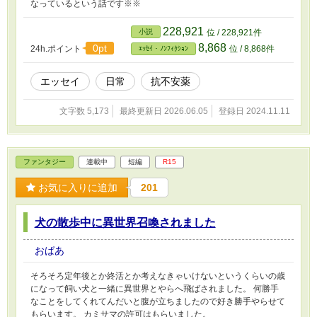
なっているという話です※※
228,921
小説
位 / 228,921件
8,868
0pt
24h.ポイント
位 / 8,868件
ｴｯｾｲ・ﾉﾝﾌｨｸｼｮﾝ
エッセイ
日常
抗不安薬
文字数 5,173
最終更新日 2026.06.05
登録日 2024.11.11
ファンタジー
連載中
短編
R15
お気に入りに追加
201
犬の散歩中に異世界召喚されました
おばあ
そろそろ定年後とか終活とか考えなきゃいけないというくらいの歳
になって飼い犬と一緒に異世界とやらへ飛ばされました。 何勝手
なことをしてくれてんだいと腹が立ちましたので好き勝手やらせて
もらいます。 カミサマの許可はもらいました。