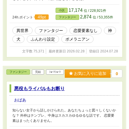
17,174
小説
位 / 228,921件
2,874
49pt
24h.ポイント
位 / 53,355件
ファンタジー
異世界
ファンタジー
恋愛要素なし
神
犬
ふんわり設定
ポメラニアン
文字数 75,371
最終更新日 2026.02.28
登録日 2024.07.28
ファンタジー
完結
ｼｮｰﾄｼｮｰﾄ
お気に入りに追加
0
悪役もライバルもお断り
おばあ
知らない女子から話しかけられた。あなたちょっと図々しくないか
な？ 外枠はテンプレ、中身はスカスカゆるゆるな話です。 恋愛要
素はまったくありません。