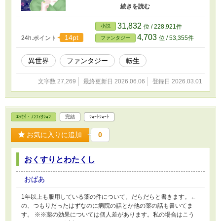
な言動がままある。 そんなウィニフレッドと夫
も含むその周辺のお話(の予定) ※不定期更新に
なります ※殺害方法についての記述があるので
31,832
小説
位 / 228,921件
R15です ※イラストは自作です
4,703
14pt
24h.ポイント
位 / 53,355件
ファンタジー
異世界
ファンタジー
転生
文字数 27,269
最終更新日 2026.06.06
登録日 2026.03.01
ｴｯｾｲ・ﾉﾝﾌｨｸｼｮﾝ
完結
ｼｮｰﾄｼｮｰﾄ
お気に入りに追加
0
おくすりとわたくし
おばあ
1年以上も服用している薬の件について。だらだらと書きます。←
の、つもりだったはずなのに病院の話とか他の薬の話も書いてま
す。 ※※薬の効果については個人差があります。私の場合はこう