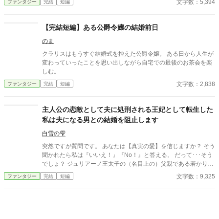
文字数：5,394
ファンタジー
完結
短編
称視点で話が進みます。
【完結短編】ある公爵令嬢の結婚前日
のま
クラリスはもうすぐ結婚式を控えた公爵令嬢。 ある日から人生が
変わっていったことを思い出しながら自宅での最後のお茶会を楽
しむ。
文字数：2,838
ファンタジー
完結
短編
主人公の恋敵として夫に処刑される王妃として転生した
私は夫になる男との結婚を阻止します
白雪の雫
突然ですが質問です。 あなたは【真実の愛】を信じますか？ そう
聞かれたら私は『いいえ！』『No！』と答える。 だって･･･そう
でしょ？ ジュリアーノ王太子の（名目上の）父親である若かりし
頃の陛下曰く「私と彼女は真実の愛で結ばれている」という何が
文字数：9,325
ファンタジー
完結
短編
何だか訳の分からない理屈で、婚約者だった大臣の姫ではなく平
民の女を妃にしたのよ！？ それだけではない。 何と平民から王妃
になった女は庭師と不倫して不義の子を儲け、その不義の子こと
ジュリアーノは陛下が側室にも成れない身分の低い女が産んだ息
子のユーリアを後宮に入れて妃のように扱っているのよーーー