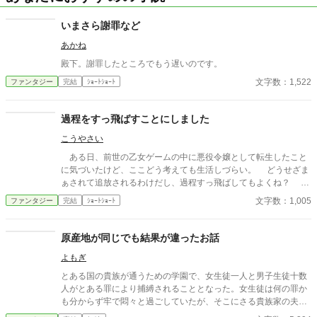
いまさら謝罪など
あかね
殿下。謝罪したところでもう遅いのです。
文字数：1,522
ファンタジー
完結
ｼｮｰﾄｼｮｰﾄ
過程をすっ飛ばすことにしました
こうやさい
ある日、前世の乙女ゲームの中に悪役令嬢として転生したこと
に気づいたけど、ここどう考えても生活しづらい。 どうせざま
ぁされて追放されるわけだし、過程すっ飛ばしてもよくね？ そ
のいろいろが重要なんだろうと思いつつそれもすっ飛ばしました
文字数：1,005
ファンタジー
完結
ｼｮｰﾄｼｮｰﾄ
（爆）。 深く考えないでください。
原産地が同じでも結果が違ったお話
よもぎ
とある国の貴族が通うための学園で、女生徒一人と男子生徒十数
人がとある罪により捕縛されることとなった。女生徒は何の罪か
も分からず牢で悶々と過ごしていたが、そこにさる貴族家の夫人
が訪ねてきて……。 視点が途中で切り替わります。基本的に一人