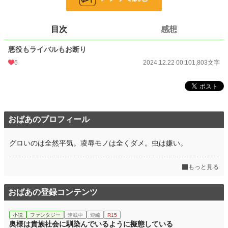
お気に入り
0
24h.ポイント
0 pt
目次
感想
文字数
1,803
悪役もライバルもお断り
更新日時
2024.12.22 00:10
6
2024.12.22 00:10
1,803文字
初回公開日時
2024.12.22 00:10
初回完結日時
2024.12.22 00:10
週間ポイント
21 pt (62,459 位)
おばあのプロフィール
月間ポイント
147 pt (57,460 位)
グロいのは全然平気。凌辱モノは全くダメ。虫は嫌い。
年間ポイント
406 pt (108,283 位)
累計ポイント
2,195 pt (161,394 位)
もっと見る
おばあの登録コンテンツ
小説
ファンタジー
連載中
短編
R15
奥様は貴族社会に馴染んでいるように擬態している