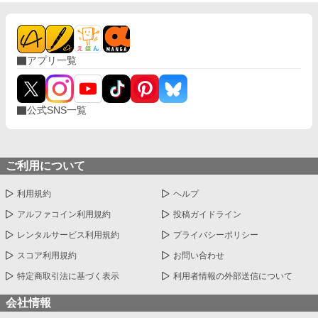
っ！！！ 私とジュリアーノの結婚は王太子の後見になって欲しい
と陛下から土下座をされてまで請われたもの。 それなのに･･･ジ
ュリアーノは私を後宮の片隅に追いやりユーリアと毎晩「アッ
ー！」をしている。 しかも！ ジュリアーノはユーリアと「アッ
アプリ一覧
ー！」をするにしてもベルフィーネという存在が邪魔という理由
だけで、正式な王太子妃である私を車裂きの刑にしやがるの
よ！！！ マジかーーーっ！！！ 前世は腐女子であるが会社では働
く女性向けの商品開発に携わっていた私は【夢色の恋人達】とい
公式SNS一覧
うBLゲームの、悪役と位置づけられている王太子妃のベルフィー
ネに転生していたのよーーーっ！！！ 思い付きで書いたので、ガ
バガバ設定+矛盾がある+ご都合主義。 世界観、建築物や衣装等は
古代ギリシャ・ローマ神話、古代バビロニアをベースにしたファ
ンタジー、ベルフィーネの一人称は『私』と書いて『わたくし』
ご利用について
です。
利用規約
ヘルプ
アルファコイン利用規約
投稿ガイドライン
レンタルサービス利用規約
プライバシーポリシー
スコア利用規約
お問い合わせ
特定商取引法に基づく表示
利用者情報の外部送信について
会社情報