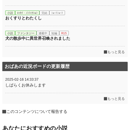
小説
ｴｯｾｲ・ﾉﾝﾌｨｸｼｮﾝ
完結
ｼｮｰﾄｼｮｰﾄ
おくすりとわたくし
小説
ファンタジー
連載中
短編
R15
犬の散歩中に異世界召喚されました
もっと見る
おばあの近況ボードの更新履歴
2025-02-16 14:33:37
しばらくお休みします
もっと見る
このコンテンツについて報告する
あなたにおすすめの小説