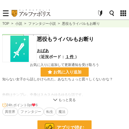
TOP
>
小説
>
ファンタジー小説
>
悪役もライバルもお断り
ファンタジー
完結
ｼｮｰﾄｼｮｰﾄ
悪役もライバルもお断り
おばあ
（近況ボード：
1 件
）
お気に入りに追加して更新通知を受け取ろう
お気に入り追加
知らない女子から話しかけられた。あなたちょっと図々しくないかな？
外枠はテンプレ、中身はスカスカゆるゆるな話です。
恋愛要素はまったくありません。
24h.ポイント
0pt
6
異世界
ファンタジー
転生
魔法
小説
228,620 位 / 228,620 件
ファンタジー
53,263 位 / 53,263 件
アプリで読む