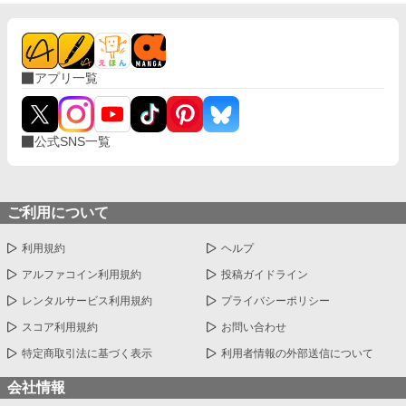
アプリ一覧
公式SNS一覧
ご利用について
利用規約
ヘルプ
アルファコイン利用規約
投稿ガイドライン
レンタルサービス利用規約
プライバシーポリシー
スコア利用規約
お問い合わせ
特定商取引法に基づく表示
利用者情報の外部送信について
会社情報