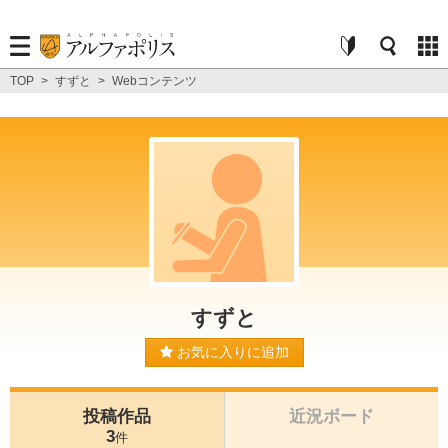
TOP
>
すずと
>
Webコンテンツ
すずと
お気に入りに追加
投稿作品
近況ボード
3
件