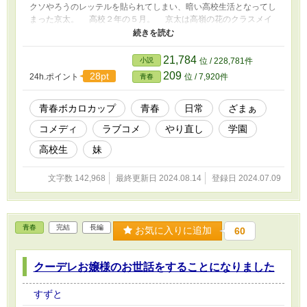
クソやろうのレッテルを貼られてしまい、暗い高校生活となってし
まった京太。 高校２年の５月。 京太は高嶺の花のクラスメイ
ト、東堂優乃の着替え中に教室に入ってしまった。 着替えを見
られた優乃は、慌てながらも京太に近づいて、スマホでなぜかツー
ショットを撮りだした。 「わ、わたしを高校デビューさせてくだ
21,784
小説
位 / 228,781件
さい。さもないとこの写真をばらまきます」 彼女に二股されて
209
28pt
24h.ポイント
位 / 7,920件
青春
仲間からもハブられたらボッチの高嶺の花のクラスメイトが高校デ
ビューしたいって脅してきた京太の新しい高校生活が幕を開ける。
青春ボカロカップ
青春
日常
ざまぁ
コメディ
ラブコメ
やり直し
学園
高校生
妹
文字数 142,968
最終更新日 2024.08.14
登録日 2024.07.09
青春
完結
長編
お気に入りに追加
60
クーデレお嬢様のお世話をすることになりました
すずと