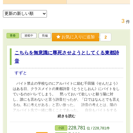
3
件
青春
連載中
長編
お気に入りに追加
2
こちらを無意識に尊死させようとしてくる東都詩
音
すずと
バイト禁止の学校なのにアルバイトに励む千田陽《せんだよう》
はある日、クラスメイトの東都詩音《とうとしおん》にバイトをし
ているのがバレてしまう。 黙っておいて欲しいと願う陽に対
し、誰にも言わないと言う詩音だったが、「口ではなんとでも言え
るね。私に考えがある」と言い放った。 詩音の考えとは、陽の
アルバイト先で一緒に働くことであった。 自分もバイトをする
ことにより、陽へ秘密を守る証明になるという考えであった。
この出会いから、陽と詩音の尊い高校生活が始まる。
228,781
小説
位 / 228,781件