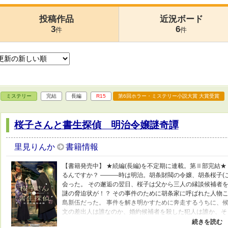
投稿作品
近況ボード
3
6
件
件
ミステリー
完結
長編
R15
第6回ホラー・ミステリー小説大賞 大賞受賞
桜子さんと書生探偵 明治令嬢謎奇譚
里見りんか
書籍情報
【書籍発売中】 ★続編(長編)を不定期に連載。第Ⅱ部完結
るんですか？ ―――時は明治。胡条財閥の令嬢、胡条桜子(
会った。 その邂逅の翌日、桜子は父から三人の縁談候補者
謎の脅迫状が！？ その事件のために胡条家に呼ばれた人物
島新伍だった。 事件を解き明かすために奔走するうちに、
文の差出人は誰なのか、婚約候補者を殺した犯人は誰か、そ
ルありがとうございます★ ※R15です。あまり直接的な表