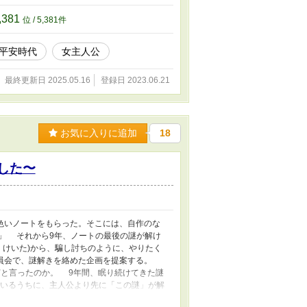
の良いところなので、資料集め等々のために一
小説レベルの描写が出てきます。 ※5〜7話で
,381
位 / 5,381件
一気に更新しましすが、話の切れ目(章の区切
参考文献は完結後に掲載の予定です。 ※小説
平安時代
女主人公
最終更新日 2025.05.16
登録日 2023.06.21
お気に入りに追加
18
した〜
色いノートをもらった。そこには、自作のな
」 それから9年、ノートの最後の謎が解け
 けいた)から、騙し討ちのように、やりたく
委員会で、謎解きを絡めた企画を提案する。
何と言ったのか。 9年間、眠り続けてきた謎
ているうちに、主人公より先に「この謎」が解
ないよう、お願い申し上げます。 心のなか