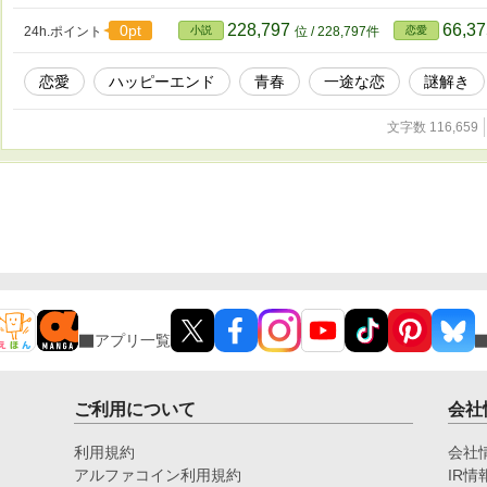
で、そっと七緒と圭太を応援していただければと思います。よろしくお願いし
加筆、改稿して掲載しています。全21話の予定。
228,797
66,3
0pt
24h.ポイント
小説
位 / 228,797件
恋愛
恋愛
ハッピーエンド
青春
一途な恋
謎解き
文字数 116,659
アプリ一覧
ご利用について
会社
利用規約
会社
アルファコイン利用規約
IR情