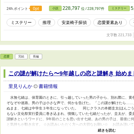
導く探偵は、御簾の向こうにいる。土筆姫の平安探偵譚、ご覧あれ。 ＊キリ
時的に更新を止めてます。再開までお待ちください。＊ ※R15。一般的な推理
228,797
5
0pt
24h.ポイント
小説
位 / 228,797件
ミステリー
一つの話となるように書く予定です。 ※区切りの良いところまでは、なるべく
り)で更新があきます。ノンビリ更新。 ※時代考証甘めにてご容赦ください。
ミステリー
推理
安楽椅子探偵
恋愛要素あり
家になろうから転載しています。
文字数 221,733
恋愛
完結
長編
この謎が解けたら〜9年越しの恋と謎解き 始めま
里見りんか
書籍情報
水無七緒は、保育園のときに、引っ越していった男の子から、別れ際に、黄
ぞなぞや迷路。男の子は小さな声で、何かを告げた。 「この謎が解けたら……
ぬまま、七緒は中学生３年生になっていた。 同じクラスの本郷圭太(ほんごう
もない文化祭実行委員に巻き込まれ、憤慨していた七緒だったが、圭太が、
謎解きというワードに、9年前のことを思い出す七緒。あの男の子は、最後に
と気持ちが動き出す。 ☆お読みいただく方への大切なお願い☆ お読み頂い
けてしまうこのもあるかと思いますが、何卒、答えを感想等にはお書きになら