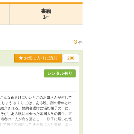
書籍
1
件
3
件
お気に入りに追加
208
レンタル有り
★ こんな夜更けにいいとこのお嬢さんが何して
こじょう さくらこ)は、ある晩、謎の青年と出
を紹介される。婚約者選びに悩む桜子の下に、
こそが、あの晩に出会った帝国大学の書生、五
候補者の一人が命を落とし……桜子に届いた怪
して桜子の婚約は？ ★お気に入り登録、エー
現はありませんが、一般的な推理小説の範囲の