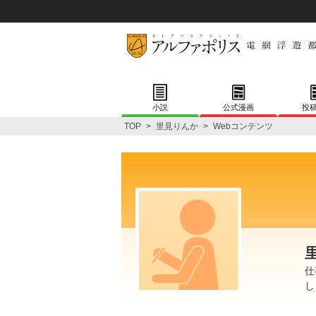
小説
公式漫画
投
TOP
>
里見りんか
>
Webコンテンツ
仕
し