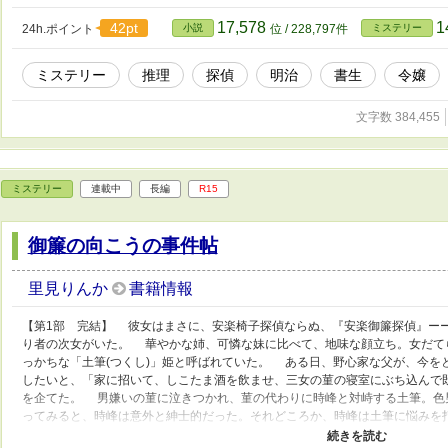
描写はあります。 ※時代考証甘めにて、ご容赦ください。参
み小説家になろうにも掲載しています。 ★第6回ホラーミ
17,578
1
42pt
24h.ポイント
小説
位 / 228,797件
ミステリー
た★
ミステリー
推理
探偵
明治
書生
令嬢
文字数 384,455
ミステリー
連載中
長編
R15
御簾の向こうの事件帖
里見りんか
書籍情報
【第1部 完結】 彼女はまさに、安楽椅子探偵ならぬ、『安楽御簾探偵』ー
り者の次女がいた。 華やかな姉、可憐な妹に比べて、地味な顔立ち。女だて
っかちな「土筆(つくし)」姫と呼ばれていた。 ある日、野心家な父が、今をと
したいと、「家に招いて、しこたま酒を飲ませ、三女の菫の寝室にぶち込んで
を企てた。 男嫌いの菫に泣きつかれ、菫の代わりに時峰と対峙する土筆。色
ってみると、時峰は意外と紳士的だった。それどころか、時峰は土筆に悩みを
者かに殺されたらしいーーーというもので…… 時峰の話を聞いていた土筆の