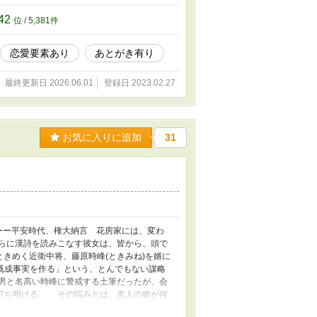
考文献は、完結後に掲載します。 ※続編の
ステリー大賞、大賞受賞ありがとうございまし
42
位 / 5,381件
恋愛要素あり
あとがき有り
最終更新日 2026.06.01
登録日 2023.02.27
お気に入りに追加
31
ーー平安時代、権大納言 花房家には、変わ
らに漢詩を読みこなす彼女は、皆から、頭で
きめく近衛中将、藤原時峰(ときみね)を婿に
既成事実を作る」という、とんでもない謀略
男と名高い時峰に警戒する土筆だったが、会
打ち明ける。 その悩みとは、友人の姫が何
頭に、ある考えが浮かんだ。 事件を解決に