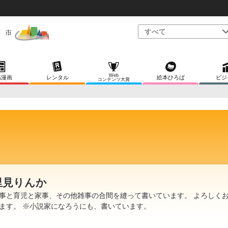
Web
稿漫画
レンタル
絵本ひろば
ビジ
コンテンツ大賞
里見りんか
事と育児と家事、その他雑事の合間を縫って書いています。 よろしく
ます。 ※小説家になろうにも、書いています。