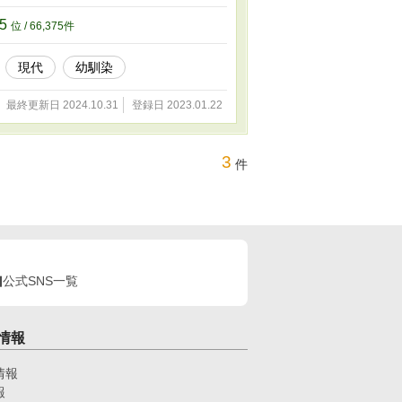
ます。 ※小説家になろうに掲載したものを、
75
位 / 66,375件
現代
幼馴染
最終更新日 2024.10.31
登録日 2023.01.22
3
件
公式SNS一覧
情報
情報
報