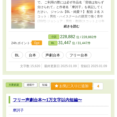
で。 ご利用の際には必ず作品名「背徳は知らず
分けられて」と作者名「摩訶子」を表記してく
ださい。 ジャンル【BL・純愛？】 配役 ２名 ス
コット：男性・ハイスクールの購買で働く青年
(20代) ジョシュア：男性・教師(スコットより年
上であれば年齢設定自由) 《概要》 夕陽に染め上
げられた彼の裸体があまりに美しかった。ただ
それだけ。 『美』をテーマにしたとても趣味の
228,882
小説
位 / 228,882件
偏ったシナリオです。 あからさまな絡み描写は
31,447
0pt
24h.ポイント
位 / 31,447件
BL
たぶんない…といっていいと……思いま
す………が、近いものはあるので、一応全年齢
版については【ほぼR15】という認識でお願い
BL
台本
声劇台本
フリー台本
します。 ※R15ブック内でR18の章を入れるこ
とができないようなので本作だけ独立して公開
文字数 15,620
最終更新日 2025.01.09
登録日 2025.01.09
しています。 これ以外のBL作品はこちらからど
うぞ👇
https://www.alphapolis.co.jp/novel/44046861/27
7766667
大衆娯楽
連載中
短編
お気に入りに追加
4
フリー声劇台本〜1万文字以内短編〜
摩訶子