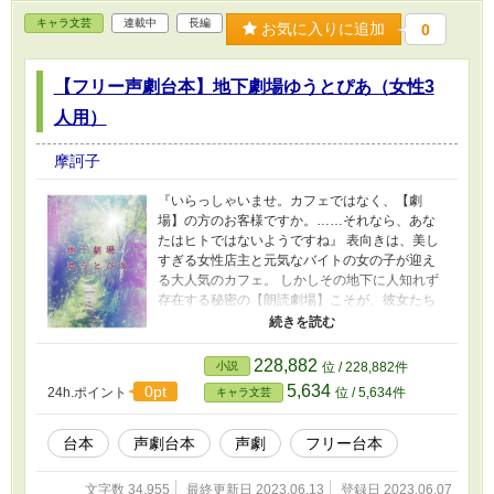
キャラ文芸
連載中
長編
お気に入りに追加
0
【フリー声劇台本】地下劇場ゆうとぴあ（女性3
人用）
摩訶子
『いらっしゃいませ。カフェではなく、【劇
場】の方のお客様ですか。……それなら、あな
たはヒトではないようですね』 表向きは、美し
すぎる女性店主と元気なバイトの女の子が迎え
る大人気のカフェ。 しかしその地下に人知れず
存在する秘密の【朗読劇場】こそが、彼女たち
の本当の仕事場。 観客は、かつては物語の主人
公だった者たち。 未完成のまま葬られてしまっ
た絵本の主人公たちにその【結末】を聴かせ、
228,882
小説
位 / 228,882件
在るべき場所に戻すのが彼女たちの役目。 そん
5,634
0pt
24h.ポイント
位 / 5,634件
キャラ文芸
な二人の地下劇場の、ちょっとダークな幻想
譚。 どなたでも自由にご使用OKですが、初めに
「シナリオのご使用について」を必ずお読みく
台本
声劇台本
声劇
フリー台本
ださいm(*_ _)m
文字数 34,955
最終更新日 2023.06.13
登録日 2023.06.07