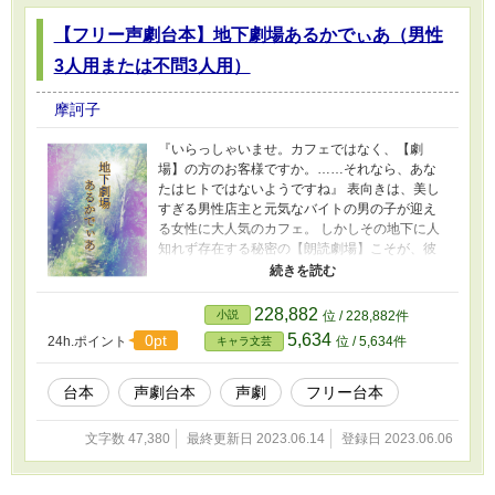
【フリー声劇台本】地下劇場あるかでぃあ（男性
3人用または不問3人用）
摩訶子
『いらっしゃいませ。カフェではなく、【劇
場】の方のお客様ですか。……それなら、あな
たはヒトではないようですね』 表向きは、美し
すぎる男性店主と元気なバイトの男の子が迎え
る女性に大人気のカフェ。 しかしその地下に人
知れず存在する秘密の【朗読劇場】こそが、彼
らの本当の仕事場。 観客は、かつては物語の主
人公だった者たち。 未完成のまま葬られてしま
った絵本の主人公たちにその【結末】を聴か
228,882
小説
位 / 228,882件
せ、在るべき場所に戻すのが彼らの役目。 そん
5,634
0pt
24h.ポイント
位 / 5,634件
キャラ文芸
な二人の地下劇場の、ちょっとダークな幻想
譚。 どなたでも自由にご使用OKですが、初めに
「シナリオのご使用について」を必ずお読みく
台本
声劇台本
声劇
フリー台本
ださいm(*_ _)m
文字数 47,380
最終更新日 2023.06.14
登録日 2023.06.06