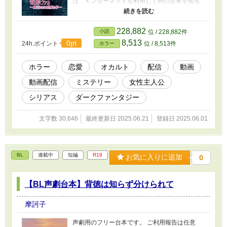
は、インターネットを利用して外の世界を知る
ことだった。 しかし父は娘のことをよく理解し
てはいなかった。 彼女が“自ら発信する側に立っ
てしまう”などとは、考えもつかなかったのだか
228,882
小説
位 / 228,882件
ら。 そして少女はついに、1人の青年に許されな
8,513
0pt
24h.ポイント
位 / 8,513件
ホラー
い恋をしてしまい……。 ライブ配信、会話、ダ
イレクトメッセージ… あらゆるシーンを独特な
視点で追いかけ、《悪魔の仔》の真相に迫る
ホラー
恋愛
オカルト
配信
動画
【動画配信ゴシックホラーラブストーリー】。
動画配信
ミステリー
女性主人公
※最初は1話あたりの文字数が少ないですが、そ
のうち増えます！ ※完結見込み(ベースは完成済
シリアス
ダークファンタジー
み) 【ゲーム版はコチラ】
https://novelgame.jp/games/show/7253
文字数 30,646
最終更新日 2025.06.21
登録日 2025.06.01
BL
連載中
短編
R18
お気に入りに追加
0
【BL声劇台本】背徳は知らず分けられて
摩訶子
声劇用のフリー台本です。 ご利用報告は任意