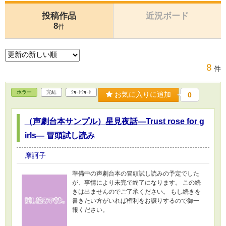
投稿作品
近況ボード
8
件
8
件
ホラー
完結
ｼｮｰﾄｼｮｰﾄ
お気に入りに追加
0
（声劇台本サンプル）星見夜話―Trust rose for g
irls― 冒頭試し読み
摩訶子
準備中の声劇台本の冒頭試し読みの予定でした
が、事情により未完で終了になります。 この続
きは出ませんのでご了承ください。 もし続きを
書きたい方がいれば権利をお譲りするので御一
報ください。