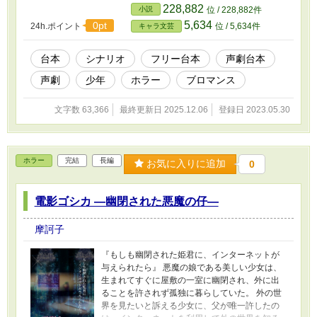
228,882
小説
位 / 228,882件
5,634
0pt
24h.ポイント
位 / 5,634件
キャラ文芸
台本
シナリオ
フリー台本
声劇台本
声劇
少年
ホラー
ブロマンス
文字数 63,366
最終更新日 2025.12.06
登録日 2023.05.30
ホラー
完結
長編
お気に入りに追加
0
電影ゴシカ ―幽閉された悪魔の仔―
摩訶子
『もしも幽閉された姫君に、インターネットが
与えられたら』 悪魔の娘である美しい少女は、
生まれてすぐに屋敷の一室に幽閉され、外に出
ることを許されず孤独に暮らしていた。 外の世
界を見たいと訴える少女に、父が唯一許したの