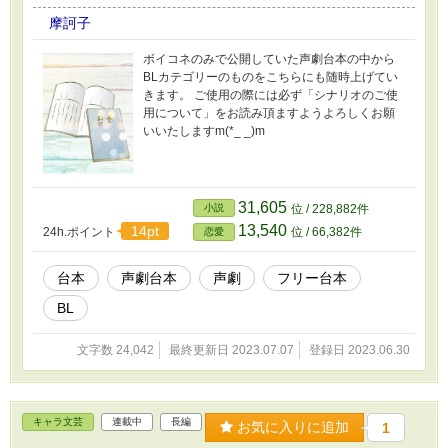
摩訶子
ボイコネのみで公開していた声劇台本の中から
BLカテゴリーのものをこちらにも随時上げてい
きます。 ご使用の際には必ず「シナリオのご使
用について」をお読み頂ますようよろしくお願
いいたしますm(*_ _)m
31,605
小説
位 / 228,882件
13,540
14pt
24h.ポイント
位 / 66,382件
恋愛
台本
声劇台本
声劇
フリー台本
BL
文字数 24,042
最終更新日 2023.07.07
登録日 2023.06.30
キャラ文芸
連載中
長編
お気に入りに追加
1