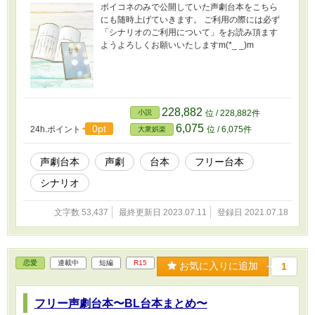
ボイコネのみで公開していた声劇台本をこちら
にも随時上げていきます。 ご利用の際には必ず
「シナリオのご利用について」をお読み頂ます
ようよろしくお願いいたしますm(*_ _)m
228,882
小説
位 / 228,882件
6,075
0pt
24h.ポイント
位 / 6,075件
大衆娯楽
声劇台本
声劇
台本
フリー台本
シナリオ
文字数 53,437
最終更新日 2023.07.11
登録日 2021.07.18
恋愛
連載中
短編
R15
お気に入りに追加
1
フリー声劇台本〜BL台本まとめ〜