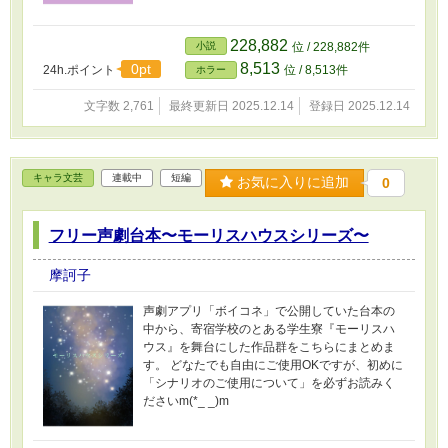
228,882
小説
位 / 228,882件
8,513
0pt
24h.ポイント
位 / 8,513件
ホラー
文字数 2,761
最終更新日 2025.12.14
登録日 2025.12.14
キャラ文芸
連載中
短編
お気に入りに追加
0
フリー声劇台本〜モーリスハウスシリーズ〜
摩訶子
声劇アプリ「ボイコネ」で公開していた台本の
中から、寄宿学校のとある学生寮『モーリスハ
ウス』を舞台にした作品群をこちらにまとめま
す。 どなたでも自由にご使用OKですが、初めに
「シナリオのご使用について」を必ずお読みく
ださいm(*_ _)m