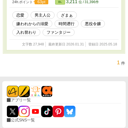
3,211
63pt
24h.ポイント
位 / 31,396件
BL
恋愛
男主人公
ざまぁ
嫌われからの溺愛
時間遡行
悪役令嬢
入れ替わり
ファンタジー
文字数 27,948
最終更新日 2026.01.31
登録日 2025.05.18
1
件
アプリ一覧
公式SNS一覧