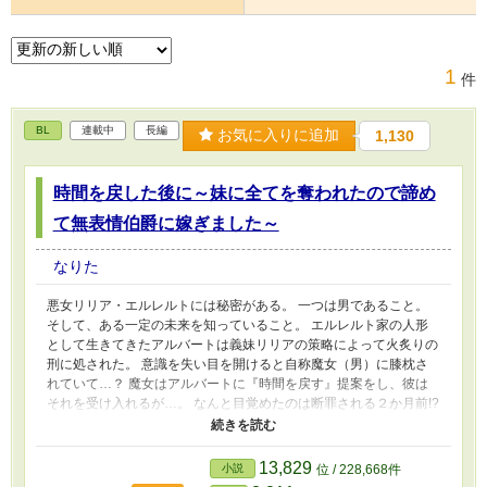
1
件
BL
連載中
長編
お気に入りに追加
1,130
時間を戻した後に～妹に全てを奪われたので諦め
て無表情伯爵に嫁ぎました～
なりた
悪女リリア・エルレルトには秘密がある。 一つは男であること。
そして、ある一定の未来を知っていること。 エルレルト家の人形
として生きてきたアルバートは義妹リリアの策略によって火炙りの
刑に処された。 意識を失い目を開けると自称魔女（男）に膝枕さ
れていて…？ 魔女はアルバートに『時間を戻す』提案をし、彼は
それを受け入れるが…。 なんと目覚めたのは断罪される２か月前!?
引くに引けない時期に戻されたことを嘆くも、あの忌まわしきイベ
ントを回避するために奔走する。 でも回避した先は変態おじ伯爵
と婚姻⁉ まぁどうせ出ていくからいっか！ 北方の堅物伯爵×行動力
13,829
小説
位 / 228,668件
の塊系主人公（途中まで女性）