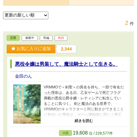
2
件
恋愛
連載中
長編
R15
お気に入りに追加
2,344
悪役令嬢は男装して、魔法騎士として生きる。
金田のん
VRMMOで＜剣聖＞の異名を持ち、一部で有名だ
った理奈は、ある日、乙女ゲームで死亡フラグ
満載の悪役公爵令嬢・レティシアに転生してい
ることに気づく。 剣と魔法のある世界で、
VRMMOのキャラクターと同じ動きができること
に気付いた理奈は、 ゲーム開始前に同じく死亡
予定の兄を助けることに成功する。 ・・・・
が、なぜか男装して兄の代わりに魔法騎士団に
入団することになってしまい・・・・・？ ※何
19,608
小説
位 / 228,577件
でも許せる人向けです！ ＜小説家になろう＞で