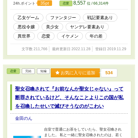
8,557
35pt
24h.ポイント
位 / 66,314件
恋愛
先行連載しています！（たぶんそのうち、追い
つきます） https://ncode.syosetu.com/n4897fe/
乙女ゲーム
ファンタジー
戦記要素あり
悪役令嬢
美少女
ヤンデレ要素あり
異世界
恋愛
イケメン
年の差
文字数 211,766
最終更新日 2022.11.28
登録日 2019.11.29
恋愛
完結
短編
お気に入りに追加
534
聖女召喚されて『お前なんか聖女じゃない』って
断罪されているけど、そんなことよりこの国が私
を召喚したせいで滅びそうなのがこわい
金田のん
自室で普通にお茶をしていたら、聖女召喚され
ました。 私と一緒に聖女召喚されたのは、若く