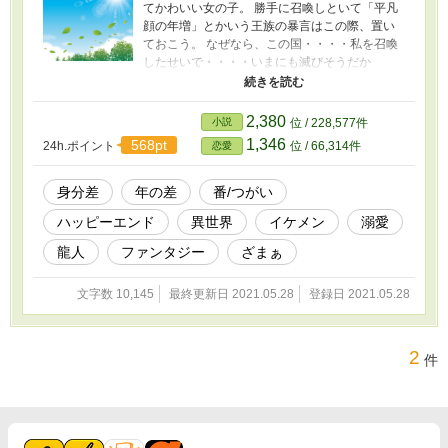
てかわいい女の子。 勝手に召喚しといて「平凡
顔の年増」とかいう王族の暴言はこの際、置い
ておこう。 なぜなら、この国・・・・私を召喚
したせいで・・・・いまにも滅びそうだか
ら・・・・・。 ※小説家になろうさんにも投稿
しています。
2,380
小説
位 / 228,577件
1,346
568pt
24h.ポイント
位 / 66,314件
恋愛
身分差
年の差
番/つがい
ハッピーエンド
異世界
イケメン
溺愛
龍人
ファンタジー
ざまぁ
文字数 10,145
最終更新日 2021.05.28
登録日 2021.05.28
2
件