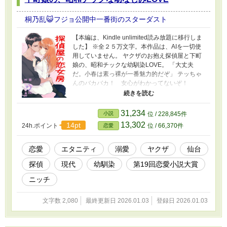
桐乃乱😺フジョ公開中一番街のスターダスト
【本編は、Kindle unlimited読み放題に移行しま
した】 ※全２５万文字。本作品は、AIを一切使
用していません。 ヤクザのお抱え探偵屋と下町
娘の、昭和チックな幼馴染LOVE。 「大丈夫
だ。小春は素っ裸が一番魅力的だぞ」 テッちゃ
んのバカバカ！ 女心がわかってないぞ！
◆◆◆◆ ※本作品は一人称複数視点の群像劇ス
タイルです。 お日さま商店街の定食屋「屋代
亭」のひとり娘、小春は探偵屋のテツが大好
31,234
小説
位 / 228,845件
き。ヤクザのお抱え探偵屋は、いつも小春を子
13,302
14pt
24h.ポイント
位 / 66,370件
恋愛
供扱いする。 「よし、こうなったら奇襲攻撃で
マッチョ探偵を押し倒してやる～！」 意気込ん
でいた矢先に、両親がとんでもない事実を彼女
恋愛
エタニティ
溺愛
ヤクザ
仙台
に突きつける。 「屋代亭は、今夜で閉店する」
探偵
現代
幼馴染
第19回恋愛小説大賞
「私たち、離婚していたの」 次々と明かされる
秘密にショックを受けた小春は友人へＳＯＳス
ニッチ
タンプを送る。だが、送った先は探偵屋のテツ
だった。 『小春……そこへ助けにいけない。俺
文字数 2,080
最終更新日 2026.01.03
登録日 2026.01.03
の家に来い！』 みんなみんな、勝手すぎるよ
ー！ 昭和から続く、義理と人情あふれる下町商
店街で繰り広げられる、ロマンチック・サスペ