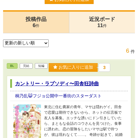
投稿作品
近況ボード
6
11
件
件
6
件
BL
完結
短編
お気に入りに追加
3
カントリー・ラプソディ〜田舎狂詩曲
桐乃乱😺フジョ公開中一番街のスターダスト
東北に住む農家の青年、マサは隠れゲイ。田舎
で恋愛は期待できないから、ネットの伝言板で
友人を募集。エッチな誘いにドン引きしていた
ら、まともな会話のコウさんを見つけた。食事
に誘われ、恋の冒険をしたいマサは駅で待つ
が、彼は現れなくて……。 奇跡が起きて、結婚