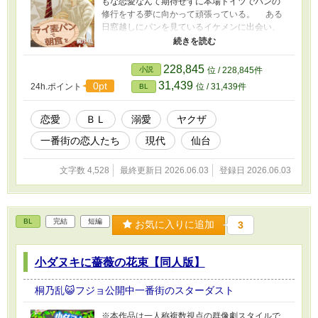
もな恋愛なんて期待せずに本場ドイツでパンの
修行をする夢に向かって頑張っている。 ある
日窓越しにパンを見ているイケメンに出会い、
一目惚れした彼は自分の作ったパンを好きにな
ってもらおうと声をかけた。常連さんにするだ
けで満足のはずが、ある出来事がきっかけで距
228,845
小説
位 / 228,845件
離が縮まり、あれよという間に身体の関係
31,439
0pt
24h.ポイント
位 / 31,439件
BL
に……？ そして影のある表情のイケメンには、
人に言えない事情があって……。 東北一の繁華
街『お日さま商店街』のパン屋で働く不憫で健
恋愛
ＢＬ
溺愛
ヤクザ
気な青年と、孤独な訳ありリーマンの恋です。
一番街の恋人たち
現代
仙台
僕と龍神シリーズと同じ場所が舞台です。 表紙
NEO ZONE様
文字数 4,528
最終更新日 2026.06.03
登録日 2026.06.03
BL
完結
短編
お気に入りに追加
3
小ダヌキに薔薇の花束【同人版】
桐乃乱😺フジョ公開中一番街のスターダスト
※本作品は一人称複数視点の群像劇スタイルで