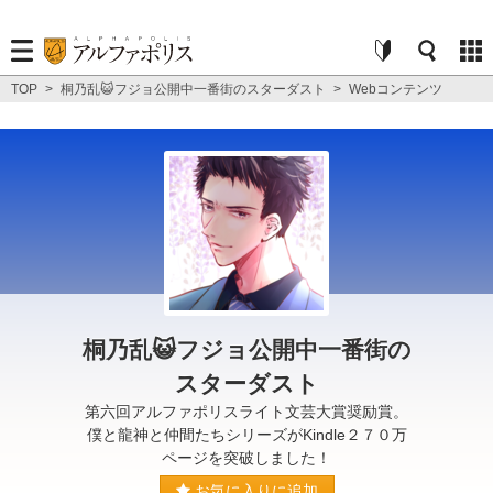
TOP
>
桐乃乱😺フジョ公開中一番街のスターダスト
>
Webコンテンツ
桐乃乱😺フジョ公開中一番街の
スターダスト
第六回アルファポリスライト文芸大賞奨励賞。
僕と龍神と仲間たちシリーズがKindle２７０万
ページを突破しました！
お気に入りに追加