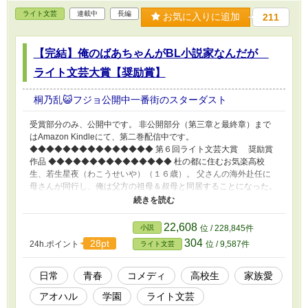
ンスラブ！！ Kindle unlimited２７０万ページ突
ライト文芸
連載中
長編
破のシリーズ『僕と龍神と仲間たち』 のスピン
お気に入りに追加
211
オフ作品です。 龍神の女たちの世界を Kindleで
ご覧下さい。
【完結】俺のばあちゃんがBL小説家なんだが
ライト文芸大賞【奨励賞】
桐乃乱😺フジョ公開中一番街のスターダスト
受賞部分のみ、公開中です。 非公開部分（第三章と最終章）まで
はAmazon Kindleにて、第二巻配信中です。
◆◆◆◆◆◆◆◆◆◆◆◆◆◆◆ 第６回ライト文芸大賞 奨励賞
作品 ◆◆◆◆◆◆◆◆◆◆◆◆◆◆◆ 杜の都に住むお気楽高校
生、若生星夜（わこうせいや）（１６歳）。 父さんの海外赴任に
母さんが同行し、俺は父方の祖母＆叔母と同居することになった。
始業式と引っ越しが済んで始まった生活は、勉強に部活、恋とそし
てBLテイストが混ざった騒がしいものでー？ 俺の祖母ちゃんは、
ネットBL小説家だったー！！ ※本作品は、フィクションです。BL
22,608
小説
位 / 228,845件
小説ではありません。一人称複数視点の群像劇スタイルです 桐乃
304
28pt
24h.ポイント
位 / 9,587件
ライト文芸
乱 個人Kindle出版同人誌一覧 僕と龍神と仲間たち①②③ 板前見
習いネコ太の恋 足の甲に野獣のキス①②③ 黒騎士団長の猟犬①②
青龍神の花嫁 足の甲に野獣のキス番外編 僕と龍神と仲間たち番外
日常
青春
コメディ
高校生
家族愛
編 もっと、ギュッと抱きしめて！ 一番街のスターダスト 魔女から
アオハル
学園
ライト文芸
呪いを受けて、大きな灰色リスになりました！ 俺のばあちゃんが