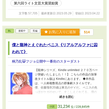
BL小説家なんだが お婿ちゃんと私と オメガバース・ラプソディ～
第六回ライト文芸大賞奨励賞
運命はハニークロワッサンな香り①②
文字数 57,705
最終更新日 2023.05.29
登録日 2023.04.22
BL
連載中
長編
お気に入りに追加
514
僕と龍神とえぐれたペニス《リアルアルファに囚
われて》
桐乃乱😺フジョ公開中一番街のスターダスト
【龍神シリーズ、Kindle unlimited ２７０万ペー
ジ突破いたしました！！】 こちらの作品の加筆
改タイトル版は Kindleにあります。 ◆本作品
は、一人称複数視点の群像劇スタイルです。
僕、佐藤瑠衣20歳は東北のゲイだ。 ペニスの先
っぽがケガのせいで、すこしえぐれてる。 僕の
腰には、赤龍神の刺青がある。 ゲイバレが怖い
からゲイ風俗店や出会い系でエッチな事なんて
一生できないビビリのネコだけど、自分を幸せ
31,234
小説
位 / 228,845件