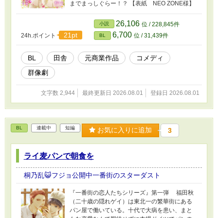
までまっしぐらー！？ 【表紙 NEO ZONE様】
26,106
小説
位 / 228,845件
6,700
21pt
24h.ポイント
位 / 31,439件
BL
BL
田舎
元商業作品
コメディ
群像劇
文字数 2,944
最終更新日 2026.08.01
登録日 2026.08.01
BL
連載中
短編
お気に入りに追加
3
ライ麦パンで朝食を
桐乃乱😺フジョ公開中一番街のスターダスト
『一番街の恋人たちシリーズ』第一弾 福田秋
（二十歳の隠れゲイ）は東北一の繁華街にある
パン屋で働いている。十代で大病を患い、まと