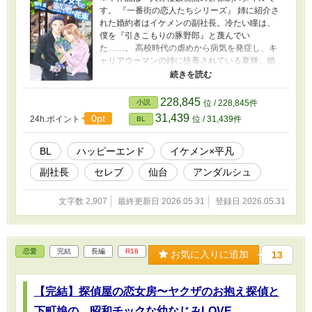
す。 『一番街の恋人たちシリーズ』 姉に紹介さ
れた婚約者はイケメンの副社長。冷たい瞳は、
僕を『引きこもりの豚野郎』と蔑んでい
た……。 高校時代の虐めから病気を発症し、キ
ャリアウーマンの姉に扶養されている夏輝。婚
約を機に三人の同居が始まったが、姉は長期出
張に出掛けてしまう。姉が幸せな結婚が出来る
ように、家事全般を任された彼は頑張る。だが
228,845
小説
位 / 228,845件
その頑張りは予想外の方向へ作用して……？ 仙
31,439
0pt
24h.ポイント
位 / 31,439件
BL
台が舞台のＢＬ小説。 素敵な表紙は NEO
ZONE様 商業配信が終了し、Kindle個人出版が
復活した作品のサンプルです。
BL
ハッピーエンド
イケメン×平凡
副社長
セレブ
仙台
アンダルシュ
文字数 2,907
最終更新日 2026.05.31
登録日 2026.05.31
恋愛
完結
長編
R18
お気に入りに追加
13
【完結】探偵屋の恋女房〜ヤクザのお抱え探偵と
下町娘の、昭和チックな幼なじみLOVE