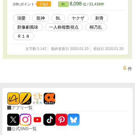
にしてくれる大人のおもちゃは欲しい。 だから
8,098
14pt
24h.ポイント
位 / 31,439件
BL
サイトで見つけた東北一の繁華街にある「淫魔
の森」に勇気を出していく事にした。 お店の中
はまさに異空間。雰囲気に飲まれ、どれを選ん
溺愛
龍神
BL
ヤクザ
刺青
でいいか迷っていると、お客さんが声をかけて
群像劇風味
一人称複数視点
桐乃乱
きた！ その男性は僕が自慰のオカズにもしち
ゃう某海外アクション俳優そっくりな人で、ド
Ｒ１８
ストライクなイケメン！ あれよあれよと言う間
に、何故かラブホに二人で行っちゃう事に。
文字数 5,142
最終更新日 2020.01.20
登録日 2020.01.20
ぼ、僕どうなっちゃうのー！？ 暗い過去を持っ
てるようでも、エロい田舎の主人公が、あれよ
という間にスパダリヤクザの兄さんに囲われ
る？ お話です。 無断転載、複製、アップロー
6
件
ドを禁止いたします。 ©︎桐乃乱2019 【関連作同
人誌】 Kindle270万ページ突破のシリーズ！！
僕と龍神と仲間たち（えぐれた版改名タイト
ル）①②③ 板前見習いネコ太の恋 足の甲に野獣
のキス①②③ 黒騎士団長の猟犬①② 青龍神の花
嫁 探偵屋の恋女房①② 一番街のスターダスト
アプリ一覧
公式SNS一覧