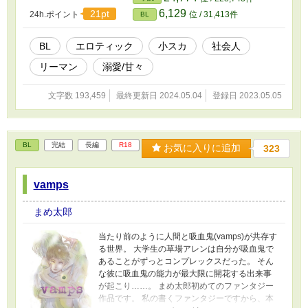
曜と日曜と祝日の6時と18時を予定しています。
6,129
21pt
24h.ポイント
位 / 31,413件
BL
予定は未定なところがありますが、よろしくお
願いします。
BL
エロティック
小スカ
社会人
リーマン
溺愛/甘々
文字数 193,459
最終更新日 2024.05.04
登録日 2023.05.05
BL
完結
長編
R18
お気に入りに追加
323
vamps
まめ太郎
当たり前のように人間と吸血鬼(vamps)が共存す
る世界。 大学生の草場アレンは自分が吸血鬼で
あることがずっとコンプレックスだった。 そん
な彼に吸血鬼の能力が最大限に開花する出来事
が起こり……。 まめ太郎初めてのファンタジー
作品です。 私の書くファンタジーですから、本