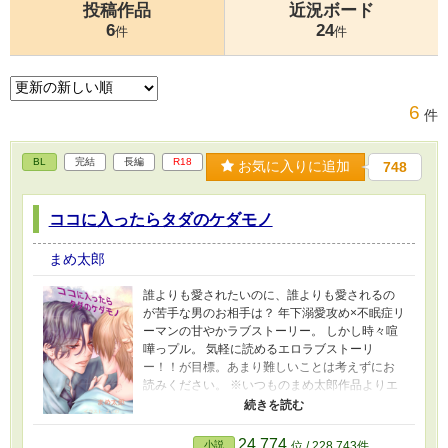
投稿作品
近況ボード
6
24
件
件
6
件
BL
完結
長編
R18
お気に入りに追加
748
ココに入ったらタダのケダモノ
まめ太郎
誰よりも愛されたいのに、誰よりも愛されるの
が苦手な男のお相手は？ 年下溺愛攻め×不眠症リ
ーマンの甘やかラブストーリー。 しかし時々喧
嘩っプル。 気軽に読めるエロラブストーリ
ー！！が目標。あまり難しいことは考えずにお
読みください。 ※いつものまめ太郎作品よりエ
ロが濃厚ですので、苦手な方はご注意くださ
い。もうずっとエロターンなので今作に関して
はR-18表記をあえて入れていません。 更新は土
24,774
小説
位 / 228,743件