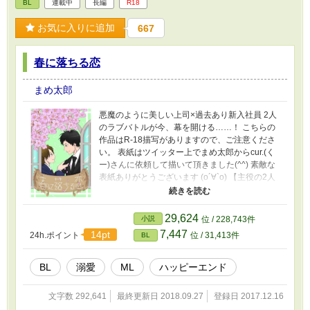
BL
連載中
長編
R18
お気に入りに追加
667
春に落ちる恋
まめ太郎
悪魔のように美しい上司×過去あり新入社員 2人
のラブバトルが今、幕を開ける……！ こちらの
作品はR-18描写がありますので、ご注意くださ
い。 表紙はツイッター上でまめ太郎からcur.(く
ー)さんに依頼して描いて頂きました(^^) 素敵な
表紙ありがとうございます (о´∀`о) 【主役の2人
を簡単に紹介】 京極 将仁(きょうごく まさと)27
歳 仕事はできるが、口も態度も悪い 野々原 春
(ののはら はる)22歳 京極の部下。日々京極のパ
29,624
小説
位 / 228,743件
ワハラに頭を悩ませている。
7,447
14pt
24h.ポイント
位 / 31,413件
BL
BL
溺愛
ML
ハッピーエンド
文字数 292,641
最終更新日 2018.09.27
登録日 2017.12.16