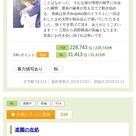
ことはなかった。 そんな彼が理想の相手に出会
った瞬間、運命の歯車が音を立てて動き始め
る。 表紙は長月(kugatu)様のイラストに一目ぼ
れしたまめ太郎が頼み込んで描いていただきま
した。 快く引き受けて頂き、ありがとうござい
ます！！ 三部から四部構成の長編となります。
気長にお付き合い頂ければ幸いです。
228,743
小説
位 / 228,743件
31,413
0pt
24h.ポイント
位 / 31,413件
BL
暴力描写あり
BL
文字数 54,413
最終更新日 2019.12.01
登録日 2019.10.11
BL
連載中
長編
R18
お気に入りに追加
339
楽園の在処