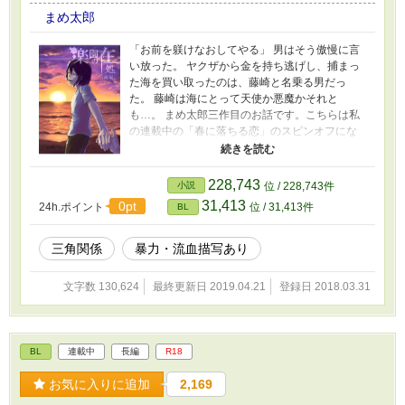
まめ太郎
「お前を躾けなおしてやる」 男はそう傲慢に言
い放った。 ヤクザから金を持ち逃げし、捕まっ
た海を買い取ったのは、藤崎と名乗る男だっ
た。 藤崎は海にとって天使か悪魔かそれと
も…。 まめ太郎三作目のお話です。こちらは私
の連載中の「春に落ちる恋」のスピンオフにな
ります。 そちらを未読でも楽しんでいただける
ように書きましたが、海のことをもっと知りた
いという方はそちらも併せてお読みいただける
228,743
小説
位 / 228,743件
と嬉しいです。 ●表紙はツイッター上で「アキレ
31,413
0pt
24h.ポイント
位 / 31,413件
BL
ス・犬」様または「オラ腐」様にお願いして書
いていただきました。強引なお願いにも関わら
ず、快く引き受けてくださったこと感謝いたし
三角関係
暴力・流血描写あり
ます。 またこの話はR-18となりますが、いつも
のまめ太郎の作品と比べて、暴力描写が多くな
文字数 130,624
最終更新日 2019.04.21
登録日 2018.03.31
ります。 薬物乱用など反社会的な描写も出てき
ますが、私はそれを現実世界で容認している立
場というわけではありません。 苦手な方、現実
と小説の区別のつかない方ご注意ください。 上
BL
連載中
長編
R18
記の理由から、18歳以下の方には悪影響を及ぼ
す可能性がありますので、閲覧しないようにお
お気に入りに追加
2,169
願いします。 ☆更新はかなり不定期です。また