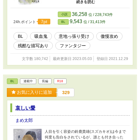
格ではございません。 色々ご都合主義がまかり
通りますので、地雷の多い方お気をつけくださ
い。
36,258
小説
位 / 228,743件
9,543
7pt
24h.ポイント
位 / 31,413件
BL
BL
吸血鬼
意地っ張り受け
傲慢攻め
残酷な描写あり
ファンタジー
文字数 180,742
最終更新日 2023.05.03
登録日 2021.12.29
BL
連載中
長編
R18
お気に入りに追加
329
哀しい愛
まめ太郎
人目を引く容姿の鈴鹿貴雄(スズカキオ)は今まで
何度も告白をされているが、誰とも付き合った