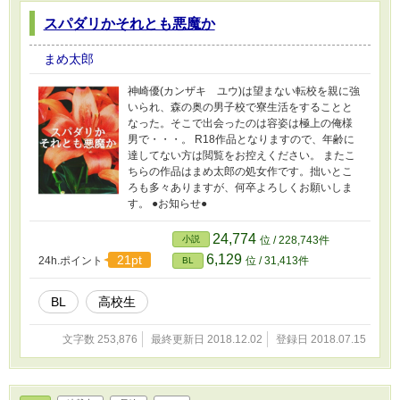
この話は前編・後編に分かれていますが、前編
が終わりましたら、一旦充電期間として休載い
スパダリかそれとも悪魔か
たしますので、ご容赦ください。
まめ太郎
神崎優(カンザキ ユウ)は望まない転校を親に強
いられ、森の奥の男子校で寮生活をすることと
なった。そこで出会ったのは容姿は極上の俺様
男で・・・。 R18作品となりますので、年齢に
達してない方は閲覧をお控えください。 またこ
ちらの作品はまめ太郎の処女作です。拙いとこ
ろも多々ありますが、何卒よろしくお願いしま
す。 ●お知らせ●
24,774
小説
位 / 228,743件
6,129
21pt
24h.ポイント
位 / 31,413件
BL
BL
高校生
文字数 253,876
最終更新日 2018.12.02
登録日 2018.07.15