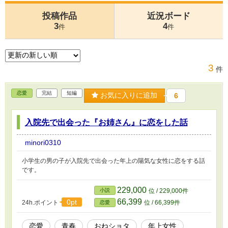
投稿作品
近況ボード
3
4
件
件
3
件
恋愛
完結
短編
お気に入りに追加
6
入院先で出会った『お姉さん』に恋をした話
minori0310
小学生の男の子が入院先で出会った年上の陽気な女性に恋をする話
です。
229,000
小説
位 / 229,000件
66,399
0pt
24h.ポイント
位 / 66,399件
恋愛
恋愛
青春
おねショタ
年上女性