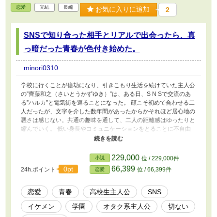
恋愛
完結
長編
お気に入りに追加
2
SNSで知り合った相手とリアルで出会ったら、真
っ暗だった青春が色付き始めた。
minori0310
学校に行くことが億劫になり、引きこもり生活を続けていた主人公
の”齊藤和之（さいとうかずゆき）”は、ある日、S N Sで交流のあ
る”ハルカ”と電気街を巡ることになった。 顔こそ初めて合わせる二
人だったが、文字を介した数年間があったからかそれほど居心地の
悪さは感じない。共通の趣味を通して、二人の距離感はゆったりと
縮んでいく。 低い身長やコミュニケーションをとることに不自由
を抱えた和之は、ハルカに支えられながら細やかな青春を過ごして
いくことになった。 ＊完結済みの作品です
229,000
小説
位 / 229,000件
66,399
0pt
24h.ポイント
位 / 66,399件
恋愛
恋愛
青春
高校生主人公
SNS
イケメン
学園
オタク系主人公
切ない