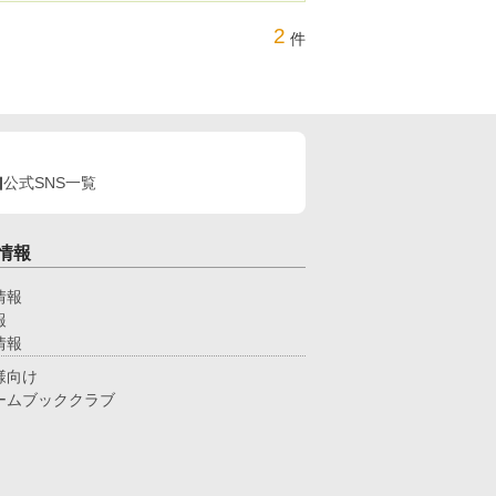
2
件
公式SNS一覧
情報
情報
報
情報
様向け
ームブッククラブ