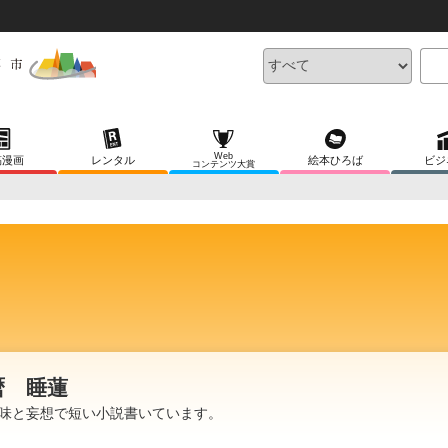
Web
稿漫画
レンタル
絵本ひろば
ビジ
コンテンツ大賞
暦 睡蓮
味と妄想で短い小説書いています。