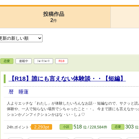
投稿作品
2
件
恋愛
連載中
ｼｮｰﾄｼｮｰﾄ
R18
【R18】誰にも言えない体験談・・【短編】
暦 睡蓮
人よりエッチな「わたし」が体験したいろんなお話‥ 短編なので、サクッと読
体験や、一人で知らない場所でシちゃったこと・・。 今まで誰にも言えなかっ
ションかノンフィクションかはな・い・しょ♡
518
303
2,293pt
24h.ポイント
小説
位 / 228,584件
恋愛
位 