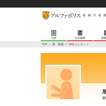
小説
公式漫画
投
TOP
>
暦 睡蓮
>
Webコンテンツ
趣