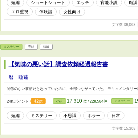
短編
ショートショート
エッチ
官能小説
痴漢
エロ重視
体験談
女性向け
文字数 39,068
ミステリー
完結
短編
【気味の悪い話】調査依頼経過報告書
暦 睡蓮
関係のない事柄だと思っていたのに、全部つながっていた。 モキュメンタリー
17,310
1
42pt
24h.ポイント
小説
位 / 228,584件
ミステリー
短編
ミステリー
不思議
ホラー
日常
文字数 15,308