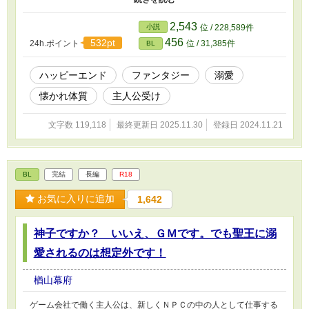
ばかす糸目はのんびりできるのか。 懐かれ体質が好きな方向けで
す。
2,543
小説
位 / 228,589件
456
532pt
24h.ポイント
位 / 31,385件
BL
ハッピーエンド
ファンタジー
溺愛
懐かれ体質
主人公受け
文字数 119,118
最終更新日 2025.11.30
登録日 2024.11.21
BL
完結
長編
R18
お気に入りに追加
1,642
神子ですか？ いいえ、ＧＭです。でも聖王に溺
愛されるのは想定外です！
楢山幕府
ゲーム会社で働く主人公は、新しくＮＰＣの中の人として仕事する