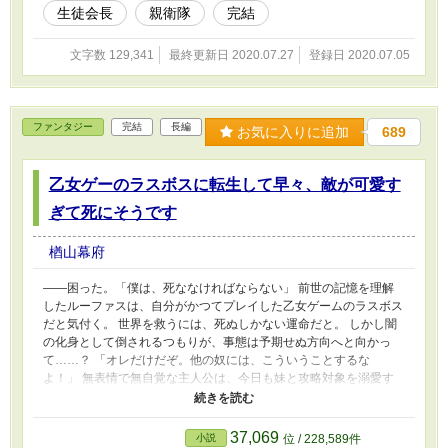
生徒会長
親衛隊
完結
文字数 129,341
最終更新日 2020.07.27
登録日 2020.07.05
ファンタジー
完結
長編
お気に入りに追加
689
乙女ゲーのラスボスに転生して早々、敵が可愛す
ぎて死にそうです
楢山幕府
――困った。「僕は、死ななければならない」 前世の記憶を理解
したルーファスは、自分がかつてプレイした乙女ゲームのラスボス
だと気付く。 世界を救うには、死ぬしかない運命だと。 しかし闇
の化身として倒されるつもりが、事態は予期せぬ方向へと向かっ
て……？ 「オレだけだぞ。他の奴には、こういうことするな
よ！」 無表情で無自覚な主人公は、今日も妹と攻略対象を溺愛す
る。 ――待っていろ。 今にわたしが、真の恐怖というものを教え
込んでやるからな。 けれど不穏な影があった。人の心に、ルーフ
ァスは翻弄されていく。 萌え死と戦いながら、ルーファスは闇を
37,069
小説
位 / 228,589件