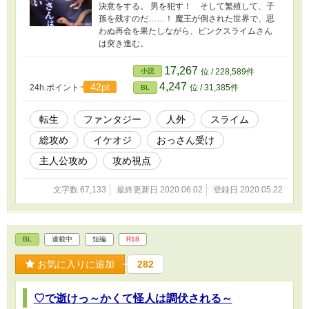
決意をする。 男を犯す！ そして繁殖して、子
孫を残すのだ……！ 魔王が倒された世界で、思
わぬ再会を果たしながら、ピンクスライムさん
は突き進む。
17,267
小説
位 / 228,589件
4,247
42pt
24h.ポイント
位 / 31,385件
BL
転生
ファンタジー
人外
スライム
総攻め
イケオジ
おっさん受け
主人公攻め
攻め視点
文字数 67,133
最終更新日 2020.06.02
登録日 2020.05.22
BL
連載中
短編
R18
お気に入りに追加
282
♡で逝けっ～かくて怪人は調伏される～