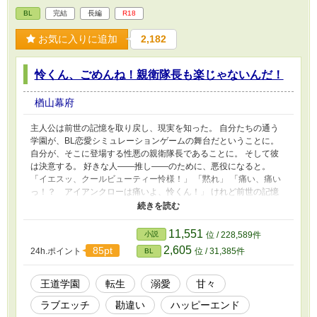
BL
完結
長編
R18
お気に入りに追加
2,182
怜くん、ごめんね！親衛隊長も楽じゃないんだ！
楢山幕府
主人公は前世の記憶を取り戻し、現実を知った。 自分たちの通う
学園が、BL恋愛シミュレーションゲームの舞台だということに。
自分が、そこに登場する性悪の親衛隊長であることに。 そして彼
は決意する。 好きな人――推し――のために、悪役になると。
「イエスッ、クールビューティー怜様！」 「黙れ」 「痛い、痛い
っ！？ アイアンクローは痛いよ、怜くん！」 けれど前世の記憶
のせいか、食い違うことも多くて――？ 甘々エッチだけどすれ違
い。 王道学園ものの親衛隊長へ転生したちょっとおバカな主人公
（受）と、不憫な生徒会長（攻）のお話。 登場人物が多いので、
11,551
小説
位 / 228,589件
人物紹介をご参照ください。 完結しました。※印は、えっちぃ回
2,605
85pt
24h.ポイント
位 / 31,385件
BL
です。
王道学園
転生
溺愛
甘々
ラブエッチ
勘違い
ハッピーエンド