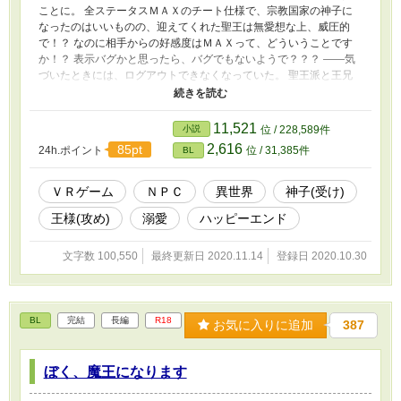
ことに。 全ステータスＭＡＸのチート仕様で、宗教国家の神子に
なったのはいいものの、迎えてくれた聖王は無愛想な上、威圧的
で！？ なのに相手からの好感度はＭＡＸって、どういうことです
か！？ 表示バグかと思ったら、バグでもないようで？？？ ――気
づいたときには、ログアウトできなくなっていた。 聖王派と王兄
派の対立。 神子を取り巻く環境は、必ずしも平穏とは言い難
く……。 それでも神子として生きることを決めた主人公と、彼を
溺愛する聖王のあまあまなお話。 第8回BL小説大賞にエントリーし
11,521
小説
位 / 228,589件
ました。受賞された方々、おめでとうございます！そしてみなさ
2,616
85pt
24h.ポイント
位 / 31,385件
BL
ま、お疲れ様でした。
ＶＲゲーム
ＮＰＣ
異世界
神子(受け)
王様(攻め)
溺愛
ハッピーエンド
文字数 100,550
最終更新日 2020.11.14
登録日 2020.10.30
BL
完結
長編
R18
お気に入りに追加
387
ぼく、魔王になります