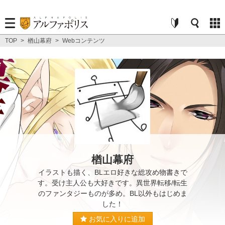
TOP
>
楢山幕府
>
Webコンテンツ
楢山幕府
イラストも描く、BLエロ好きな総攻め物書きで
す。受け主人公も大好きです。異世界転移/転生
のファンタジーものが多め。BL以外もはじめま
した！
お気に入りに追加