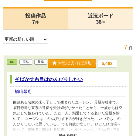
投稿作品
近況ボード
7
38
件
件
7
件
BL
完結
長編
お気に入りに追加
5,492
そばかす糸目はのんびりしたい
楢山幕府
由緒ある名家の末っ子として生まれたユージン。 母親が後妻で、
眉目秀麗な直系の遺伝を受け継がなかったことから、一族からは空
気として扱われていた。 ただ一人、溺愛してくる老いた父親を除
いて。 ユージンは、のんびりするのが好きだった。 いつでも、の
んびりしたいと思っている。 でも何故か忙しい。 ひとたび出張へ
出れば、冒険者に囲まれる始末。 いつになったら、のんびりでき
るのか。もう開き直って、のんびりしていいのか。 果たして、そ