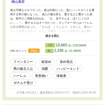
楢山幕府
彼は可憐なエルフだった。彼は巨根だった。故に――スカートを愛
用する男の娘になった。 成人の儀を終え、愛する人と繋がった彼
は、相手のご両親を訪ねる。 「む、息子さんを、ぼくにくださ
い……！」 愛する人はオーガだった。そしてオーガにはハーレム
を作る慣習があった。 「ならば、こうしよう。リゼくん、君がハ
ーレムを作りなさい」 かくして彼は、ハーレムを作るための旅に
出る。 しかし異世界から召喚された勇者が、彼の前に立ちはだか
った。 「また勇者パーティーなの……」 勇者パーティーは、存在
しない魔王を追いかけていた。 そして彼は決意する。 「ぼくが魔
10,665
小説
位 / 228,589件
王になるよ」 ハーレムを作るはずだった巨根の男の娘エルフが、
2,336
99pt
24h.ポイント
位 / 31,385件
BL
巡り巡って魔王になるお話。
ファンタジー
総攻め
攻め視点
男の娘主人公
溺愛
ハッピーエンド
ハーレム
美形揃い
体格差
ガチムチ受け
文字数 144,313
最終更新日 2020.07.27
登録日 2020.06.30