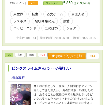
乗り越えられるのか！？ ヒロインは登場しません。
5,859
7pt
24h.ポイント
位 / 53,248件
ファンタジー
異世界
転生
乙女ゲーム
男主人公
ラスボス
悪役令嬢の兄
溺愛
ハッピーエンド
ほのぼの
ショタ
文字数 101,164
最終更新日 2020.06.20
登録日 2020.05.30
BL
完結
長編
R18
お気に入りに追加
914
ピンクスライムさんは○○○が欲しい
楢山幕府
魔王の右腕として、魔族、人間問わずアンアン
言わせてきた主人公。 勇者に敗れ、転生したの
は、あろうことか魔物の中でも最弱とされるピ
ンクスライムだった！？ けれどめげない主人公
は、ピンクスライムとして本能のままに生きる