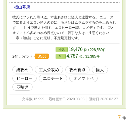
楢山幕府
彼氏にフラれた帰り道、本山あさひは怪人と遭遇する。 ニュース
で知るよりエロい怪人の姿に、あさひはムラムラするのを止められ
ず――！ Ｈで怪人を倒す、エロヒーロー譚。コメディです。 ♡と
オノマトペ多めの攻め視点なので、苦手な人はご注意ください。
一章（短編）ごとに完結。不定期更新です。
19,470
小説
位 / 228,589件
4,787
35pt
24h.ポイント
位 / 31,385件
BL
総攻め
主人公攻め
攻め視点
怪人
ヒーロー
エロチート
オノマトペ
♡喘ぎ
文字数 16,999
最終更新日 2020.03.03
登録日 2020.02.27
7
件