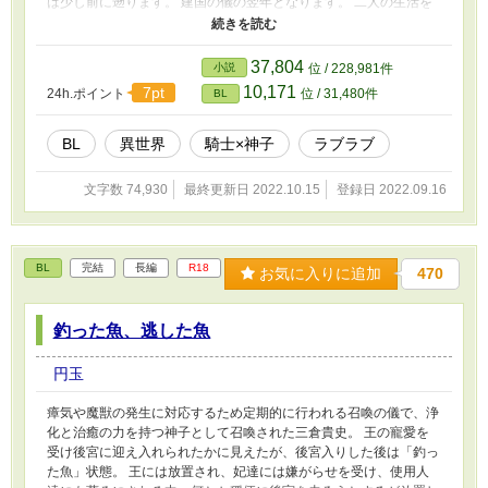
は少し前に遡ります。 建国の儀の翌年となります。 二人の生活を
楽しんでいた召喚神子・三倉貴史（タカ）と護衛騎士であり伴侶の
マクミラン。 マクミランがうっかり漏らした神子の誕生日を耳に
した王家が、それを放っておくはずも無く。 『神子様生誕祭』を
37,804
小説
位 / 228,981件
執り行うことに。 次第に大仰になっていく事に引き気味だった
10,171
7pt
24h.ポイント
位 / 31,480件
BL
が、王家の計らいで温泉地が貰えることになったタカは、俄然発奮
することに。 ただひたすらラブ語りなだけで、さほどの危機が訪
れることもなく、メリハリ的には薄目です。 どちらかと言えばコ
BL
異世界
騎士×神子
ラブラブ
メディ寄りかなと思います。 本編「釣った魚、逃した魚」は終始
マクミラン目線（攻目線）でしたが、 本作では、神子様・タカ目
文字数 74,930
最終更新日 2022.10.15
登録日 2022.09.16
線（受目線）になります。 本編「釣った魚、逃した魚」では崇拝
恋慕しているマクミラン目線だったので、大分神子様が神秘的に美
化されています。 今回、神子様本人目線なので、所詮は今時の日
本人。そこそこ俗です。 あと、一応、今回も調子に乗らないよう
BL
完結
長編
R18
お気に入りに追加
470
に文字数２３００以下の縛りを設けてみました。 ですが、連載回
数を３０話で締めたかったので、 ラスト近くの回から、文字数２
３００を越えてしまいました。 予約投稿にて、毎日更新します。
釣った魚、逃した魚
ムーンライトさんにも投稿しています。
円玉
瘴気や魔獣の発生に対応するため定期的に行われる召喚の儀で、浄
化と治癒の力を持つ神子として召喚された三倉貴史。 王の寵愛を
受け後宮に迎え入れられたかに見えたが、後宮入りした後は「釣っ
た魚」状態。 王には放置され、妃達には嫌がらせを受け、使用人