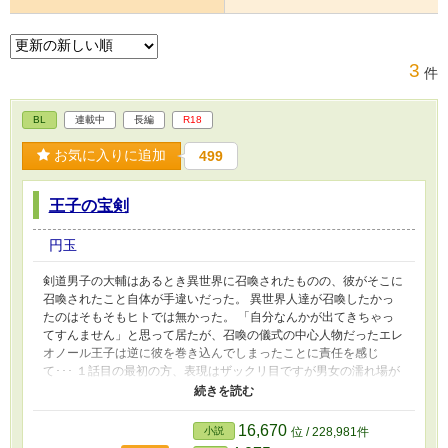
3
件
BL
連載中
長編
R18
お気に入りに追加
499
王子の宝剣
円玉
剣道男子の大輔はあるとき異世界に召喚されたものの、彼がそこに
召喚されたこと自体が手違いだった。 異世界人達が召喚したかっ
たのはそもそもヒトでは無かった。 「自分なんかが出てきちゃっ
てすんません」と思って居たが、召喚の儀式の中心人物だったエレ
オノール王子は逆に彼を巻き込んでしまったことに責任を感じ
て･･･ １話目の最初の方、表現はザックリ目ですが男女の濡れ場が
有りますので、お嫌いな方は避けてください。 主に攻め視点。
攻め視点話の率が少なめに感じたので自力供給する事にしました。
攻めは最初性の知識がほとんどありません。でもきっと立派にやり
16,670
小説
位 / 228,981件
遂げます。 作者は基本甘々およびスパダリ、そしてちょっと残念