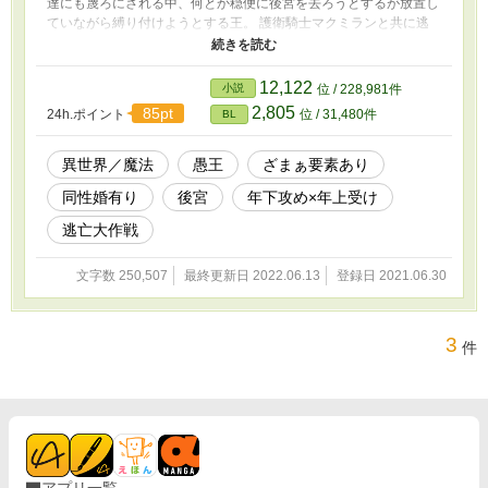
達にも蔑ろにされる中、何とか穏便に後宮を去ろうとするが放置し
ていながら縛り付けようとする王。 護衛騎士マクミランと共に逃
亡計画を練る。 騎士×神子 攻目線 一見、神子が腹黒そうにみえ
るかもだけど、実際には全く悪くないです。 どうしても文字数が
多くなってしまう癖が有るので『一話２５００文字以下！』を目標
12,122
小説
位 / 228,981件
にした練習作として書いてきたもの。 ムーンライト様でもアップ
2,805
85pt
24h.ポイント
位 / 31,480件
BL
しています。
異世界／魔法
愚王
ざまぁ要素あり
同性婚有り
後宮
年下攻め×年上受け
逃亡大作戦
文字数 250,507
最終更新日 2022.06.13
登録日 2021.06.30
3
件