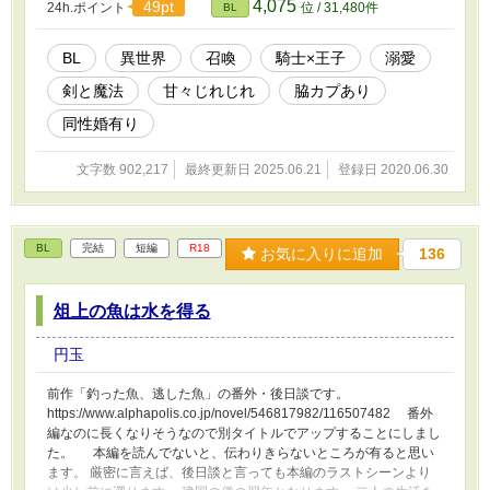
4,075
49pt
24h.ポイント
位 / 31,480件
BL
な子が好きです。 色々と初心者です。 Ｒ-１８にしてありますが、
どのレベルからがR－１５なのか、どこからがR－１８なのか、い
まいちよくわかってないのですが、一応それかなと思ったら表示入
BL
異世界
召喚
騎士×王子
溺愛
れておきます。 あと、バトル描写の部分で、もしかすると人によ
剣と魔法
甘々じれじれ
脇カプあり
ってはグロいと感じる人が居るかも知れません。血とか内臓とか欠
損とか苦手な方はご注意ください。魔獣なら大丈夫だけど対人間だ
同性婚有り
と苦手だという方もご注意ください。ただ、作者自身は結構マイル
ドな表現にしているつもりではあります。 更新は不定期です。本
文字数 902,217
最終更新日 2025.06.21
登録日 2020.06.30
業が忙しくなると暫くあいだがあいてしまいます。 一話一話が文
字数多くてスミマセン。スマホだと大変かと思いますがこれが作者
のペースなもんで。
BL
完結
短編
R18
お気に入りに追加
136
俎上の魚は水を得る
円玉
前作「釣った魚、逃した魚」の番外・後日談です。
https://www.alphapolis.co.jp/novel/546817982/116507482 番外
編なのに長くなりそうなので別タイトルでアップすることにしまし
た。 本編を読んでないと、伝わりきらないところが有ると思い
ます。 厳密に言えば、後日談と言っても本編のラストシーンより