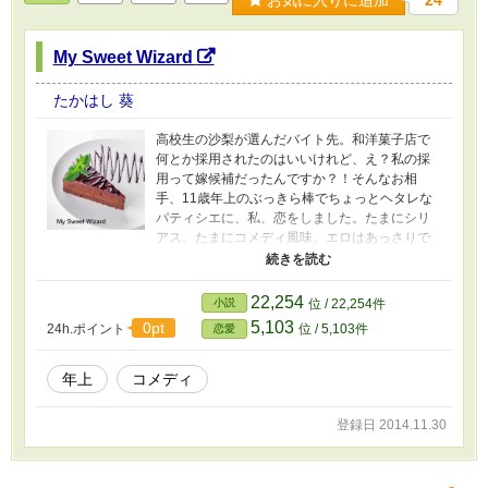
24
My Sweet Wizard
たかはし 葵
高校生の沙梨が選んだバイト先。和洋菓子店で
何とか採用されたのはいいけれど、え？私の採
用って嫁候補だったんですか？！そんなお相
手、11歳年上のぶっきら棒でちょっとヘタレな
パティシエに、私、恋をしました。たまにシリ
アス、たまにコメディ風味。エロはあっさりで
す。 途中、登場人物に心臓の病で亡くなる表現
があります。あまり詳しい描写はありません
が、嫌悪されたり苦手な方はご注意又は回れ右
22,254
小説
位 / 22,254件
でお願い致します。
5,103
0pt
24h.ポイント
位 / 5,103件
恋愛
年上
コメディ
登録日 2014.11.30