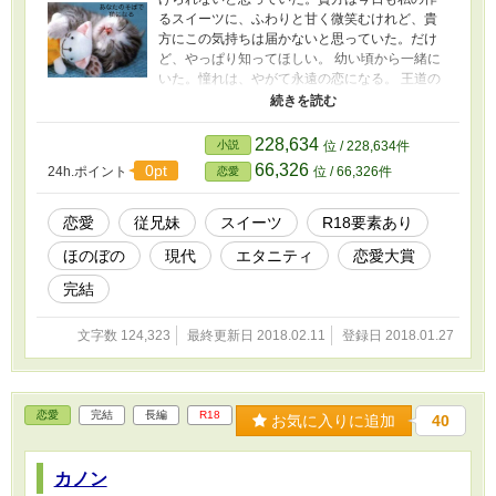
るスイーツに、ふわりと甘く微笑むけれど、貴
方にこの気持ちは届かないと思っていた。だけ
ど、やっぱり知ってほしい。 幼い頃から一緒に
いた。憧れは、やがて永遠の恋になる。 王道の
（？）従兄恋愛です。 ※第17話のみ、同性愛者
の表現が出てきます。嫌悪されたり、苦手な方
は、回れ右でお願いします。 ※このお話は小説
228,634
小説
位 / 228,634件
投稿サイト「ムーンライト」でも公開していま
66,326
0pt
24h.ポイント
位 / 66,326件
恋愛
すが、こちらでは改稿版を掲載していきます。
ただし大筋での変更はありません。
恋愛
従兄妹
スイーツ
R18要素あり
ほのぼの
現代
エタニティ
恋愛大賞
完結
文字数 124,323
最終更新日 2018.02.11
登録日 2018.01.27
恋愛
完結
長編
R18
お気に入りに追加
40
カノン