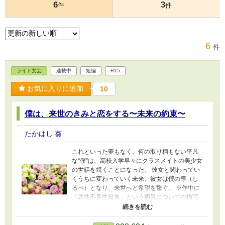
6
3
件
件
6
件
ライト文芸
連載中
短編
R15
お気に入りに追加
10
僕は、来世のきみと恋をする〜未来の約束〜
たかはし 葵
これといった夢もなく、何の取り柄もない平凡
な“僕”は、高校入学早々にクラスメイトの美少女
の世話を焼くことになった。 彼女と関わってい
くうちに変わっていく未来。彼女は僕の導（し
るべ）となり、来世へと希望を繋ぐ。 ※作中に
「悪性不良性貧血」という病気についての描写
があります。不快に思われる方、地雷な方はお
読みにならないことをお勧めします。 ※同じお
話を「小説家になろう」でも公開しています。