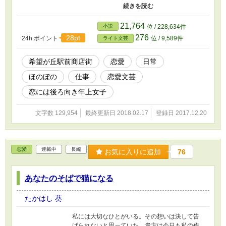
外視でオープンした「雑貨Blue Mallow」。 そ
こには和雑貨と、彼女の作るオリジナル天然石
アクセサリーのコーナーが……。 とある事情で
21,764
小説
位 / 228,634件
お引越ししてきたこの場所で、彼女に新しい出
276
28pt
24h.ポイント
位 / 9,589件
ライト文芸
会いが訪れる、そんなお話。 ※このお話は、鏡
野 ゆうさまの【政治家の嫁は秘書様】に登場
する商店街から生まれた個性豊かな商店街のお
希望が丘駅前商店街
恋愛
日常
話です。ゆうさま始め、素敵な作家さま達とコ
ほのぼの
仕事
恋愛文芸
ラボさせて頂きつつ、皆さまの了承を得てこの
お話は進んでいきます。 ※また、このお話は小
恋には後ろ向き年上女子
説家になろうでも公開しています。
文字数 129,954
最終更新日 2018.02.17
登録日 2017.12.20
恋愛
連載中
長編
お気に入りに追加
76
あなたのそばで猫になる
たかはし 葵
私には大切なひとがいる。その想いは決して告
げられないと思っていた。貴方は今日も私の作