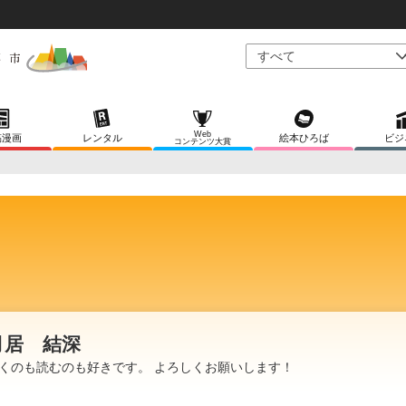
Web
稿漫画
レンタル
絵本ひろば
ビジ
コンテンツ大賞
月居 結深
くのも読むのも好きです。 よろしくお願いします！