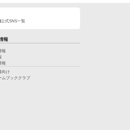
公式SNS一覧
情報
情報
報
情報
様向け
ームブッククラブ