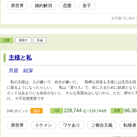
異世界
婚約解消
恋愛
皇子
文字数 51,364
恋愛
連載中
長編
主様と私
月居 結深
私の主様は、人が嫌いで、自分が嫌いだ。 類稀な容姿も主様には災厄を招
に籠るようになったらしい。 私は『渡り人』で、街に入るために奴隷となり
エンドはあまりにも似合わないし、そんな高望みはしないから、ただ、静かに
け。 ※不定期更新です
228,744
66,3
0pt
24h.ポイント
小説
位 / 228,744件
恋愛
異世界
イケメン
ワケあり
ご都合主義
転移者