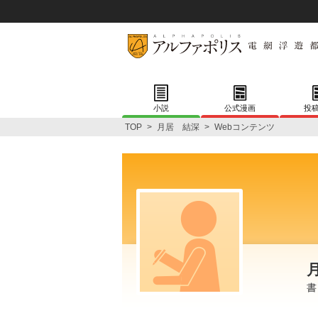
小説
公式漫画
投
TOP
>
月居 結深
>
Webコンテンツ
書