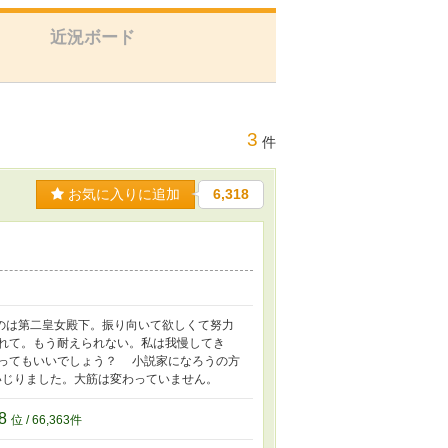
近況ボード
3
件
お気に入りに追加
6,318
のは第二皇女殿下。振り向いて欲しくて努力
れて。もう耐えられない。私は我慢してき
ってもいいでしょう？ 小説家になろうの方
こいじりました。大筋は変わっていません。
08
位 / 66,363件