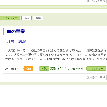
文字数 17,646
ファンタジー
完結
短編
血の皇帝
月居 結深
大陸はかつて、『強欲の帝国』によって支配されていた。 恐怖に支配され
なく、大陸全土が重い雲に覆われているようだった。 しかし、暗澹たる歴史
大なる『英雄王』により、人々は再び愛すべき平凡な平穏を取り戻し、平和に
228,744
0pt
24h.ポイント
小説
位 / 228,744件
ファンタジー
文字数 18,804