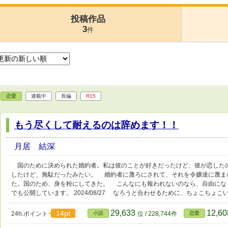
投稿作品
3
件
恋愛
連載中
長編
R15
もう尽くして耐えるのは辞めます！！
月居 結深
国のために決められた婚約者。私は彼のことが好きだったけど、彼が恋した
したけど、無駄だったみたい。 婚約者に蔑ろにされて、それを令嬢達に蔑ま
た。国のため、身を粉にしてきた。 こんなにも報われないのなら、自由にな
でも公開しています。 2024/08/27 なろうと合わせるために、ちょこちょ
29,633
12,6
14pt
24h.ポイント
小説
位 / 228,744件
恋愛