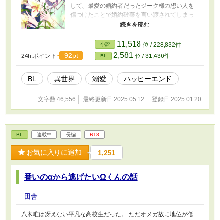
して、最愛の婚約者だったジーク様の想い人を
傷つけたことで婚約破棄を言い渡されてしまっ
た。 お父様にも見限られて平民に落とされ、辿
った最期は悲惨なもので―――。 なのにベッド
の上で目を覚ますと、十歳の姿に戻ってい
11,518
小説
位 / 228,832件
た！？ 悪役だった前世の記憶を持つ受け（レ
2,581
92pt
24h.ポイント
位 / 31,436件
BL
イ）が改心した結果、かつて婚約破棄された相
手に溺愛される話。 【騎士団長の息子×すべてを
諦めて振り切った健気な受け】 2026/07/04 全
BL
異世界
溺愛
ハッピーエンド
体的な大幅修正を行いました。
文字数 46,556
最終更新日 2025.05.12
登録日 2025.01.20
BL
連載中
長編
R18
お気に入りに追加
1,251
番いのαから逃げたいΩくんの話
田舎
八木唯は冴えない平凡な高校生だった。 ただオメガ故に地位が低