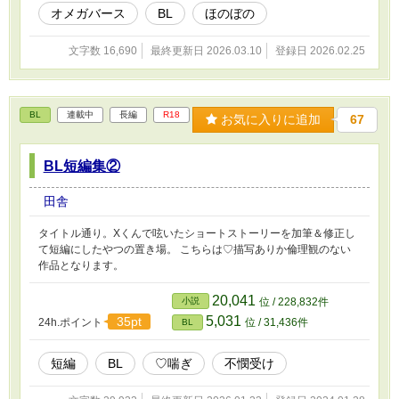
オメガバース
BL
ほのぼの
文字数 16,690
最終更新日 2026.03.10
登録日 2026.02.25
BL
連載中
長編
R18
お気に入りに追加
67
BL短編集②
田舎
タイトル通り。Xくんで呟いたショートストーリーを加筆＆修正し
て短編にしたやつの置き場。 こちらは♡描写ありか倫理観のない
作品となります。
20,041
小説
位 / 228,832件
5,031
35pt
24h.ポイント
位 / 31,436件
BL
短編
BL
♡喘ぎ
不憫受け