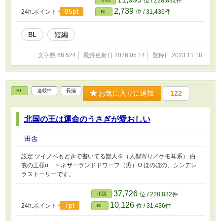
位 / 228,832件
2,739
85pt
24h.ポイント
位 / 31,436件
BL
BL
短編
文字数 68,524
最終更新日 2026.05.14
登録日 2023.11.18
BL
連載中
長編
お気に入りに追加
122
北国の王は運命のうさぎが愛おしい
田舎
設定 ツイノベもどきで書いてる獣人※（人型寄り／ケモ耳系） 白
熊の王様α × ネザーランドドワーフ（兎）Ω ほのぼの、シンデレ
ラストーリーです。
37,726
小説
位 / 228,832件
10,126
7pt
24h.ポイント
位 / 31,436件
BL