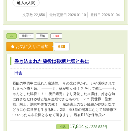
竜人×人間
文字数 22,656
最終更新日 2026.01.10
登録日 2026.01.04
BL
連載中
長編
R18
お気に入りに追加
636
巻き込まれた脇役は砂糖と塩と共に
田舎
昼飯の準備中に現れた魔法陣。 その光に導かれ、いや誘拐されて
しまった俺と妹。 ―――え、妹が聖女様！？ そして俺は―――ち
ゃんとした脇役！！！ 後日鑑定により発覚した加護は、好きな時
に好きなだけ砂糖と塩を生成できるもので…？？ 異世界、聖女
様、騎士、調味料体質の俺！！ 魔法適正のない脇役が砂糖と塩で
どうにか異世界を生きるBL． 2章 ※3章の開幕にむけて加筆修正
中 いったん非公開とさせて頂きます。 現在R18は保険扱い
17,814
小説
位 / 228,832件