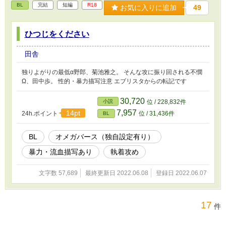
BL
完結
短編
R18
お気に入りに追加
49
ひつじをください
田舎
独りよがりの最低α野郎、菊池雅之。 そんな攻に振り回される不憫
Ω、田中歩。 性的・暴力描写注意 エブリスタからの転記です
30,720
小説
位 / 228,832件
7,957
14pt
24h.ポイント
位 / 31,436件
BL
BL
オメガバース（独自設定有り）
暴力・流血描写あり
執着攻め
文字数 57,689
最終更新日 2022.06.08
登録日 2022.06.07
17
件