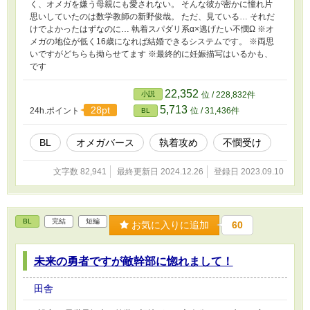
く、オメガを嫌う母親にも愛されない。 そんな彼が密かに憧れ片
思いしていたのは数学教師の新野俊哉。 ただ、見ている… それだ
けでよかったはずなのに… 執着スパダリ系α×逃げたい不憫Ω ※オ
メガの地位が低く16歳になれば結婚できるシステムです。 ※両思
いですがどちらも拗らせてます ※最終的に妊娠描写はいるかも、
です
22,352
小説
位 / 228,832件
5,713
28pt
24h.ポイント
位 / 31,436件
BL
BL
オメガバース
執着攻め
不憫受け
文字数 82,941
最終更新日 2024.12.26
登録日 2023.09.10
BL
完結
短編
お気に入りに追加
60
未来の勇者ですが敵幹部に惚れまして！
田舎