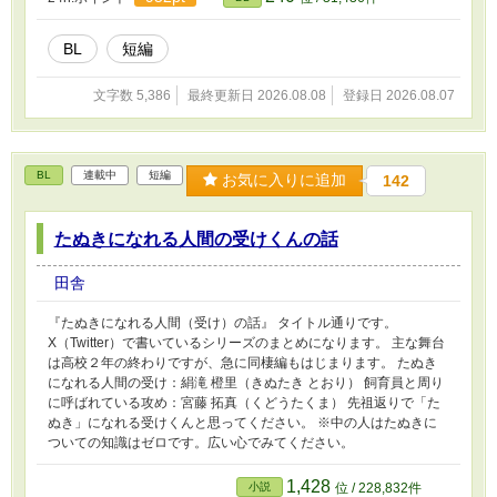
BL
短編
文字数 5,386
最終更新日 2026.08.08
登録日 2026.08.07
BL
連載中
短編
お気に入りに追加
142
たぬきになれる人間の受けくんの話
田舎
『たぬきになれる人間（受け）の話』 タイトル通りです。
X（Twitter）で書いているシリーズのまとめになります。 主な舞台
は高校２年の終わりですが、急に同棲編もはじまります。 たぬき
になれる人間の受け：絹滝 橙里（きぬたき とおり） 飼育員と周り
に呼ばれている攻め：宮藤 拓真（くどうたくま） 先祖返りで「た
ぬき」になれる受けくんと思ってください。 ※中の人はたぬきに
ついての知識はゼロです。広い心でみてください。
1,428
小説
位 / 228,832件