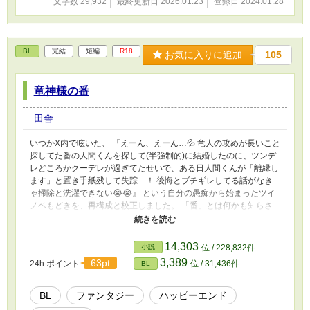
文字数 29,932
最終更新日 2026.01.23
登録日 2024.01.28
BL
完結
短編
R18
お気に入りに追加
105
竜神様の番
田舎
いつかX内で呟いた、 『えーん、えーん…💦 竜人の攻めが長いこと
探してた番の人間くんを探して(半強制的)に結婚したのに、ツンデ
レどころかクーデレが過ぎてたせいで、ある日人間くんが「離縁し
ます」と置き手紙残して失踪…！ 後悔とブチギレしてる話がなき
ゃ掃除と洗濯できない😭😭』 という自分の愚痴から始まったツイ
ノベもどきを、再構成と校正しました。 「番」とは何かも知らさ
れず、 選択肢すら与えられなかった人間リオと、 大切にしてい
る“つもり”だった竜人のナガレ。 ちゃんとハッピーエンドです。
14,303
小説
位 / 228,832件
3,389
63pt
24h.ポイント
位 / 31,436件
BL
BL
ファンタジー
ハッピーエンド