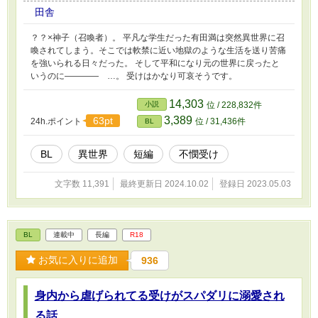
田舎
？？×神子（召喚者）。 平凡な学生だった有田満は突然異世界に召
喚されてしまう。そこでは軟禁に近い地獄のような生活を送り苦痛
を強いられる日々だった。 そして平和になり元の世界に戻ったと
いうのに―――― …。 受けはかなり可哀そうです。
14,303
小説
位 / 228,832件
3,389
63pt
24h.ポイント
位 / 31,436件
BL
BL
異世界
短編
不憫受け
文字数 11,391
最終更新日 2024.10.02
登録日 2023.05.03
BL
連載中
長編
R18
お気に入りに追加
936
身内から虐げられてる受けがスパダリに溺愛され
る話