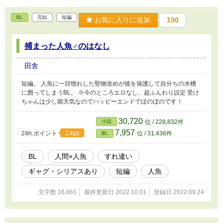
BL
完結
短編
お気に入りに追加
100
捕まった人魚♂のはなし
田舎
短編。 人魚に一目惚れした堅物攻めが彼を保護して自分ちの水槽
に囲ってしまうBL。 ※今のところエロなし、超ふんわり設定 受け
ちゃんは少し能天気なのでハッピーエンドでほのぼのです！
30,720
小説
位 / 228,832件
7,957
14pt
24h.ポイント
位 / 31,436件
BL
BL
人間×人魚
すれ違い
ギャグ・シリアスあり
短編
人魚
文字数 16,861
最終更新日 2022.10.01
登録日 2022.09.24