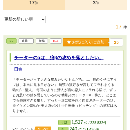
17
3
件
件
17
件
BL
連載中
短編
R18
お気に入りに追加
25
チーターのαは、狼βの攻めを落としたい。
田舎
「チーターだって大きな猫みたいなもんだろ……。狼のくせにアイ
ツは、本当に見る目がない」 無類の猫好きが高じてフラれまくる
狼のβ・清人。 毎回のように清人が猫の恋人にフラれる横で、ずっ
と片思いの熱を隠しているのが幼馴染のチーターα・柊だ。 どこま
でも鈍感すぎる狼と、ずっと一途に彼を想う肉食系チーターの話。
※イケメンβ攻め×美人系α受け ※性転換（ビッチング）の描写はあ
りません。
1,537
小説
位 / 228,832件
240
952pt
24h.ポイント
位 / 31,436件
BL