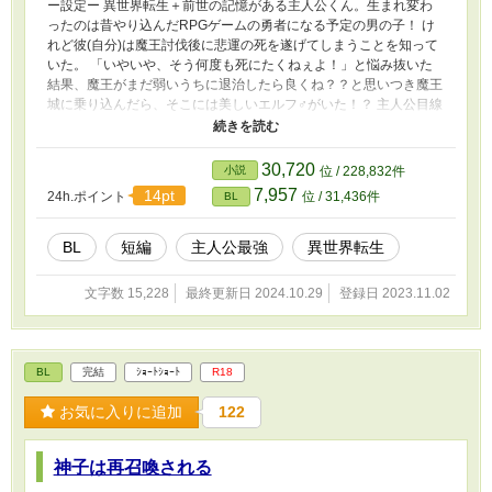
ー設定ー 異世界転生＋前世の記憶がある主人公くん。生まれ変わ
ったのは昔やり込んだRPGゲームの勇者になる予定の男の子！ け
れど彼(自分)は魔王討伐後に悲運の死を遂げてしまうことを知って
いた。 「いやいや、そう何度も死にたくねぇよ！」と悩み抜いた
結果、魔王がまだ弱いうちに退治したら良くね？？と思いつき魔王
城に乗り込んだら、そこには美しいエルフ♂がいた！？ 主人公目線
受けと出会うのは後編。 ショタ(将来勇者)×チョロいダークエルフ
ギャグ路線です Twitter改めてXで呟いた妄想を小話にまとめたもの
です。
30,720
小説
位 / 228,832件
7,957
14pt
24h.ポイント
位 / 31,436件
BL
BL
短編
主人公最強
異世界転生
文字数 15,228
最終更新日 2024.10.29
登録日 2023.11.02
BL
完結
ｼｮｰﾄｼｮｰﾄ
R18
お気に入りに追加
122
神子は再召喚される