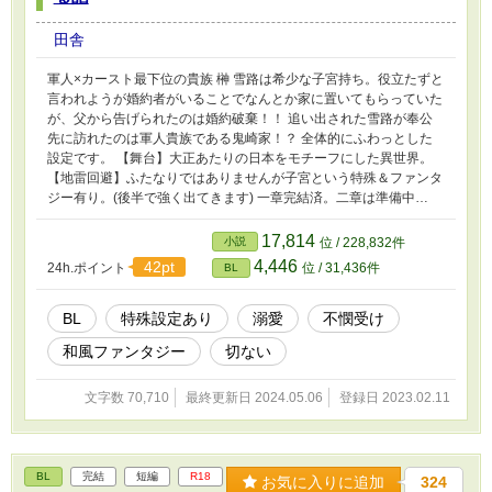
田舎
軍人×カースト最下位の貴族 榊 雪路は希少な子宮持ち。役立たずと
言われようが婚約者がいることでなんとか家に置いてもらっていた
が、父から告げられたのは婚約破棄！！ 追い出された雪路が奉公
先に訪れたのは軍人貴族である鬼崎家！？ 全体的にふわっとした
設定です。 【舞台】大正あたりの日本をモチーフにした異世界。
【地雷回避】ふたなりではありませんが子宮という特殊＆ファンタ
ジー有り。(後半で強く出てきます) 一章完結済。二章は準備中…
17,814
小説
位 / 228,832件
4,446
42pt
24h.ポイント
位 / 31,436件
BL
BL
特殊設定あり
溺愛
不憫受け
和風ファンタジー
切ない
文字数 70,710
最終更新日 2024.05.06
登録日 2023.02.11
BL
完結
短編
R18
お気に入りに追加
324