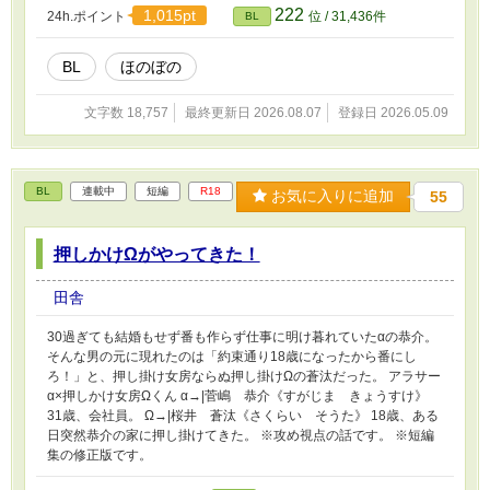
222
1,015pt
24h.ポイント
位 / 31,436件
BL
BL
ほのぼの
文字数 18,757
最終更新日 2026.08.07
登録日 2026.05.09
BL
連載中
短編
R18
お気に入りに追加
55
押しかけΩがやってきた！
田舎
30過ぎても結婚もせず番も作らず仕事に明け暮れていたαの恭介。
そんな男の元に現れたのは「約束通り18歳になったから番にし
ろ！」と、押し掛け女房ならぬ押し掛けΩの蒼汰だった。 アラサー
α×押しかけ女房Ωくん α→|菅嶋 恭介《すがじま きょうすけ》
31歳、会社員。 Ω→|桜井 蒼汰《さくらい そうた》 18歳、ある
日突然恭介の家に押し掛けてきた。 ※攻め視点の話です。 ※短編
集の修正版です。