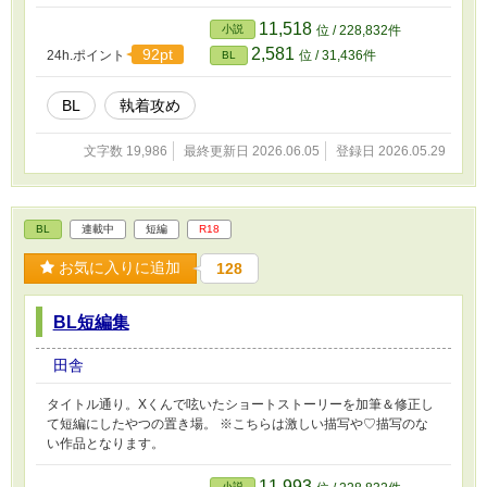
執拗で歪んだ独占欲は、静かに彼の逃げ道を塞いでいく。 (Xで書
いたぷちポスノベの改稿になります) 攻め：シダレ・ユウギリ 受
11,518
小説
位 / 228,832件
け：セージ
2,581
92pt
24h.ポイント
位 / 31,436件
BL
BL
執着攻め
文字数 19,986
最終更新日 2026.06.05
登録日 2026.05.29
BL
連載中
短編
R18
お気に入りに追加
128
BL短編集
田舎
タイトル通り。Xくんで呟いたショートストーリーを加筆＆修正し
て短編にしたやつの置き場。 ※こちらは激しい描写や♡描写のな
い作品となります。
11,993
小説