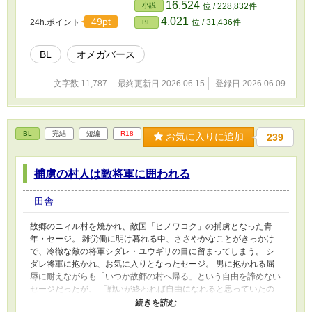
16,524
小説
位 / 228,832件
4,021
49pt
24h.ポイント
位 / 31,436件
BL
BL
オメガバース
文字数 11,787
最終更新日 2026.06.15
登録日 2026.06.09
BL
完結
短編
R18
お気に入りに追加
239
捕虜の村人は敵将軍に囲われる
田舎
故郷のニィル村を焼かれ、敵国「ヒノワコク」の捕虜となった青
年・セージ。 雑労働に明け暮れる中、ささやかなことがきっかけ
で、冷徹な敵の将軍シダレ・ユウギリの目に留まってしまう。 シ
ダレ将軍に抱かれ、お気に入りとなったセージ。 男に抱かれる屈
辱に耐えながらも「いつか故郷の村へ帰る」という自由を諦めない
セージだったが、 「戦いが終われば自由になれると思っていたの
か？」 「……っ」 「かわいい奴だな。お前だけは連れ帰る」 男の