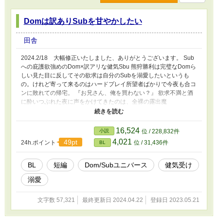
Domは訳ありSubを甘やかしたい
田舎
2024.2/18 大幅修正いたしました、ありがとうございます。 Sub
への庇護欲強めのDom×訳アリな健気Sbu 熊狩勝利は完璧なDomら
しい見た目に反してその欲求は自分のSubを溺愛したいというも
の。けれど寄って来るのはハードプレイ所望者ばかりで今夜も合コ
ンに敗れての帰宅。 『お兄さん、俺を買わない？』 欲求不満と酒
に酔いつぶれた夜に声をかけてきたのは、全裸の露出魔
――――！？！？ ・基本攻め目線です ・受けが他のDomに乱暴さ
れてしまう描写があります
16,524
小説
位 / 228,832件
4,021
49pt
24h.ポイント
位 / 31,436件
BL
BL
短編
Dom/Subユニバース
健気受け
溺愛
文字数 57,321
最終更新日 2024.04.22
登録日 2023.05.21