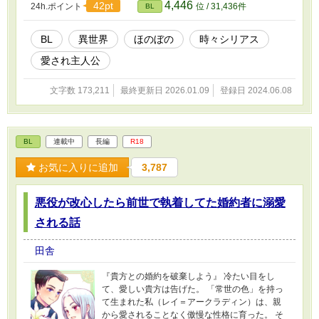
4,446
42pt
24h.ポイント
位 / 31,436件
BL
BL
異世界
ほのぼの
時々シリアス
愛され主人公
文字数 173,211
最終更新日 2026.01.09
登録日 2024.06.08
BL
連載中
長編
R18
お気に入りに追加
3,787
悪役が改心したら前世で執着してた婚約者に溺愛
される話
田舎
『貴方との婚約を破棄しよう』 冷たい目をし
て、愛しい貴方は告げた。 「常世の色」を持っ
て生まれた私（レイ＝アークラディン）は、親
から愛されることなく傲慢な性格に育った。 そ