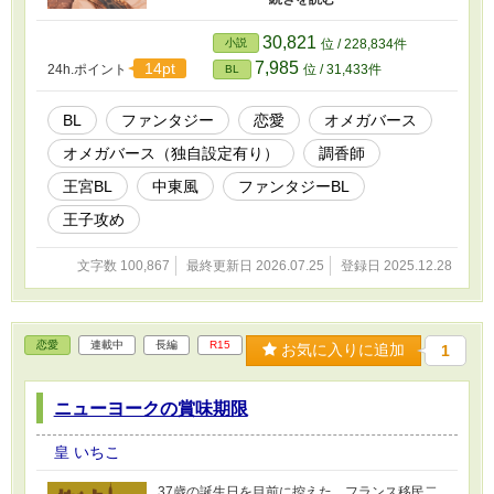
極めた王国は衰退し、神は沈黙し、香は乱れ、
愛と破滅だけが濃く混じり合っていた。 下市で
30,821
小説
位 / 228,834件
調香を生業とするオメガの青年、ライラ・アフ
7,985
14pt
24h.ポイント
位 / 31,433件
BL
マール。 彼は、母を奪った王政への復讐を胸
に、革命の準備を進めていた。 そんな折、運命
は皮肉にも彼を王宮へ導く。 出会ったのは、国
BL
ファンタジー
恋愛
オメガバース
政を担う王太子——ファルーク殿下。 香に導か
オメガバース（独自設定有り）
調香師
れ、祈りに縛られ、王と民、愛と革命は、静か
に交差し始める。 彼が最後に選ぶのは、愛か、
王宮BL
中東風
ファンタジーBL
革命か。 神か、人か。香か、それとも毒か。
王子攻め
文字数 100,867
最終更新日 2026.07.25
登録日 2025.12.28
恋愛
連載中
長編
R15
お気に入りに追加
1
ニューヨークの賞味期限
皇 いちこ
37歳の誕生日を目前に控えた、フランス移民二