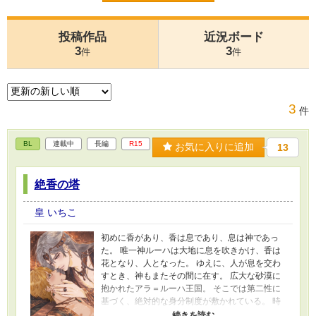
投稿作品
近況ボード
3
3
件
件
3
件
BL
連載中
長編
R15
お気に入りに追加
13
絶香の塔
皇 いちこ
初めに香があり、香は息であり、息は神であっ
た。 唯一神ルーハは大地に息を吹きかけ、香は
花となり、人となった。 ゆえに、人が息を交わ
すとき、神もまたその間に在す。 広大な砂漠に
抱かれたアラ＝ルーハ王国。 そこでは第二性に
基づく、絶対的な身分制度が敷かれている。 時
は灰香（かいこう）の時代。 香料貿易で栄華を