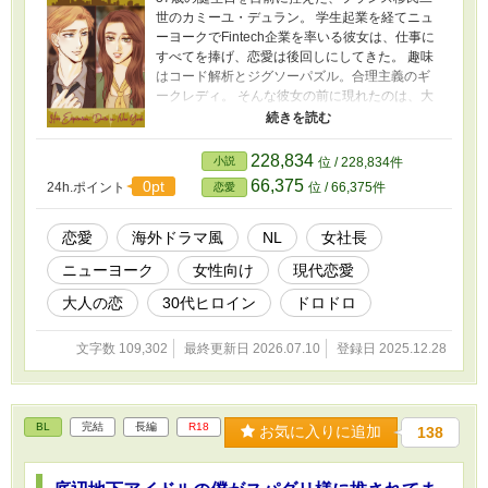
世のカミーユ・デュラン。 学生起業を経てニュ
ーヨークでFintech企業を率いる彼女は、仕事に
すべてを捧げ、恋愛は後回しにしてきた。 趣味
はコード解析とジグソーパズル。合理主義のギ
ークレディ。 そんな彼女の前に現れたのは、大
学時代の“プリンス”── 誰からも愛され、成功を
約束されていた人気者、ヘンリーだった。 再会
をきっかけに、カミーユは否応なく向き合わさ
228,834
小説
位 / 228,834件
れる。 過去の性トラウマ、セカンドバージンと
66,375
0pt
24h.ポイント
位 / 66,375件
恋愛
いう選択、迫り来る出産リミット。 不倫、不妊
治療、そして容赦ない上流階級の洗礼。 ニュー
ヨークという街で、「成功」と「幸福」は、両
恋愛
海外ドラマ風
NL
女社長
立できるのか。 彼女の“賞味期限”は、誰が、何
ニューヨーク
女性向け
現代恋愛
によって決められるのか。 果たして、結末に選
ぶのはめでたしめでたし(Happily ever after)？そ
大人の恋
30代ヒロイン
ドロドロ
れとも、今が幸せ(Happy for now)？
文字数 109,302
最終更新日 2026.07.10
登録日 2025.12.28
BL
完結
長編
R18
お気に入りに追加
138