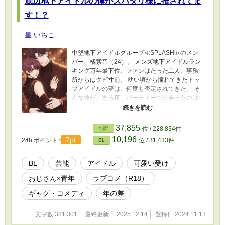
底辺地下アイドルの僕がスパダリ様に推されてま
す！？
皇 いちこ
中堅地下アイドルグループ≪SPLASH≫のメン
バー、橘紫音（24）。 メンズ地下アイドルラン
キング万年最下位、ファンはたった二人、事務
所からはクビ寸前。 幼い頃から憧れてきたトッ
プアイドルの夢は、何度も否定されてきた。 そ
んな彼が、ある夜、パーティーで出会ったのは
―― 六本木に君臨する、完璧すぎる年上の男。
仕事、成功、余裕。 すべてを併せ持つ“スパダ
リ”に溺愛・翻弄されながら、紫音は少しずつ、
37,855
小説
位 / 228,834件
自分の価値と歌う理由を取り戻していく。
10,196
7pt
24h.ポイント
位 / 31,433件
BL
BL
芸能
アイドル
可愛い受け
おじさん×青年
ラブコメ（R18）
ギャグ・コメディ
年の差
文字数 381,301
最終更新日 2025.12.14
登録日 2024.11.13