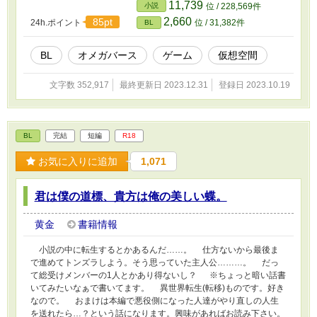
湯羽鳳蝶(コンプレックス持ちで我慢強いΩ) ④麻津史人(α)×雲井識
11,739
小説
位 / 228,569件
(α) ⑤法村巧(α)×浅木楓(Ω) ※ちょっと近未来的な独自設定になりま
2,660
85pt
24h.ポイント
位 / 31,382件
BL
す。説明は分かりやすく簡単にと思っていますが、分かりずらかっ
たら申し訳ありません。 オメガ男子がキャッキャする話が書きた
くて書いてます。
BL
オメガバース
ゲーム
仮想空間
文字数 352,917
最終更新日 2023.12.31
登録日 2023.10.19
BL
完結
短編
R18
お気に入りに追加
1,071
君は僕の道標、貴方は俺の美しい蝶。
黄金
書籍情報
小説の中に転生するとかあるんだ……。 仕方ないから最後ま
で進めてトンズラしよう。そう思っていた主人公………。 だっ
て総受けメンバーの1人とかあり得ないし？ ※ちょっと暗い話書
いてみたいなぁで書いてます。 異世界転生(転移)ものです。好き
なので。 おまけは本編で悪役側になった人達がやり直しの人生
を送れたら…？という話になります。興味があればお読み下さい。