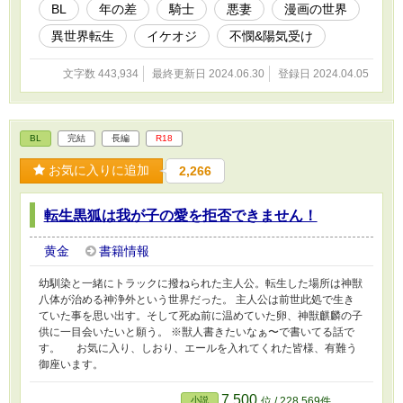
BL
年の差
騎士
悪妻
漫画の世界
異世界転生
イケオジ
不憫&陽気受け
文字数 443,934
最終更新日 2024.06.30
登録日 2024.04.05
BL
完結
長編
R18
お気に入りに追加
2,266
転生黒狐は我が子の愛を拒否できません！
黄金
書籍情報
幼馴染と一緒にトラックに撥ねられた主人公。転生した場所は神獣
八体が治める神浄外という世界だった。 主人公は前世此処で生き
ていた事を思い出す。そして死ぬ前に温めていた卵、神獣麒麟の子
供に一目会いたいと願う。 ※獣人書きたいなぁ〜で書いてる話で
す。 お気に入り、しおり、エールを入れてくれた皆様、有難う
御座います。
7,500
小説
位 / 228,569件