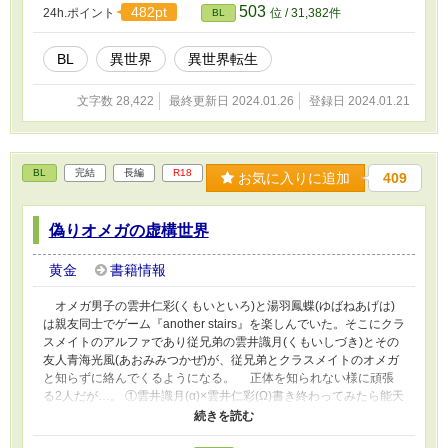
503
482pt
24h.ポイント
位 / 31,382件
BL
BL
異世界
異世界転生
文字数 28,422
最終更新日 2024.01.26
登録日 2024.01.21
BL
完結
長編
R18
お気に入りに追加
409
偽りオメガの虚構世界
黄金
書籍情報
オメガ男子の雲井仁彩(くもいといろ)と湯羽鳳蝶(ゆばねあげは)
は親友同士でゲーム『another stairs』を楽しんでいた。そこにクラ
スメイトのアルファであり従兄弟の雲井識月(くもいしづき)とその
友人青海光風(あおみみつかぜ)が、従兄弟とクラスメイトのオメガ
と知らずに絡んでくるようになる。 正体を知られない様に頑張
る2人だが…。 ①雲井識月(α)×雲井仁彩(Ω)書き終わってみたら能天
気そうなカップルになった。40話まで有り。 ②仁彩のお父さん過
去過去編 ③青海光風(周囲と違う感性でもって鳳蝶を追い詰めるα)×