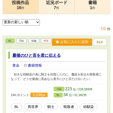
投稿作品
近況ボード
書籍
16
7
1
件
件
件
16
件
BL
完結
短編
R18
お気に入りに追加
814
最後のひと言を君に伝える
黄金
書籍情報
好きな幼馴染の為に騎士を目指したのに、魔紋を刻まれ暗殺者に
なって、どうせ最後に死ぬなら貴方にひと言だけ伝いたい。
223
小説
位 / 228,569件
34
5,236pt
24h.ポイント
位 / 31,382件
BL
BL
異世界
騎士
暗殺者
幼馴染