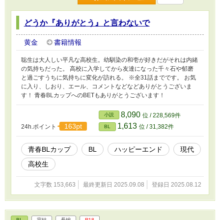
どうか『ありがとう』と言わないで
黄金
書籍情報
聡生は大人しい平凡な高校生。幼馴染の和壱が好きだがそれは内緒
の気持ちだった。 高校に入学してから友達になった千々石や郁磨
と過ごすうちに気持ちに変化が訪れる。 ※全31話までです。 お気
に入り、しおり、エール、コメントなどなどありがとうございま
す！ 青春BLカップへのBETもありがとうございます！
8,090
小説
位 / 228,569件
1,613
163pt
24h.ポイント
位 / 31,382件
BL
青春BLカップ​
BL
ハッピーエンド
現代
高校生
文字数 153,663
最終更新日 2025.09.08
登録日 2025.08.12
BL
完結
長編
R18