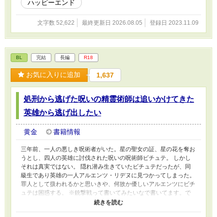
ハッピーエンド
文字数 52,622
最終更新日 2026.08.05
登録日 2023.11.09
BL
完結
長編
R18
お気に入りに追加
1,637
処刑から逃げた呪いの精霊術師は追いかけてきた
英雄から逃げ出したい
黄金
書籍情報
三年前、一人の悪しき呪術者がいた。星の聖女の証、星の花を奪お
うとし、四人の英雄に討伐された呪いの呪術師ビチュテ。 しかし
それは真実ではない。 隠れ潜み生きていたビチュテだったが、同
級生であり英雄の一人アルエンツ・リデヌに見つかってしまった。
罪人として扱われるかと思いきや、何故か優しいアルエンツにビチ
ュテは困惑する。 ※銃撃戦って書いてみたいなで書いてます。で
も別に詳しくはないので優しく読んでもらえたら嬉しいてす。 お
気に入り、コメント、しおり、エール、ありがとうございます！