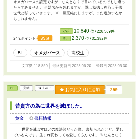
オメガバースの設定ですが、なんとなくで書いているのでもし違っ
たらすみません。 ※題名から外れますが、翠→秋穂→春乃→子供
世代と移っていきます。 ※一旦完結にしますが、また追加するか
もしれません。
10,840
小説
位 / 228,569件
2,370
99pt
24h.ポイント
位 / 31,382件
BL
BL
オメガバース
高校生
文字数 118,850
最終更新日 2023.06.20
登録日 2023.05.30
BL
完結
ｼｮｰﾄｼｮｰﾄ
お気に入りに追加
259
昔貴方の為に世界を滅ぼした。
黄金
書籍情報
世界を滅ぼすほどの魔法師だった僕。 裏切られたけど、愛し
ているんです。生まれ変わっても愛してるんです。 ※なんとなく