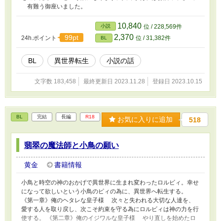
有難う御座いました。
10,840
小説
位 / 228,569件
2,370
99pt
24h.ポイント
位 / 31,382件
BL
BL
異世界転生
小説の話
文字数 183,458
最終更新日 2023.11.28
登録日 2023.10.15
BL
完結
長編
R18
お気に入りに追加
518
翡翠の魔法師と小鳥の願い
黄金
書籍情報
小鳥と時空の神のおかげで異世界に生まれ変わったロルビィ。幸せ
になって欲しいという小鳥のピィの為に、異世界へ転生する。
《第一章》俺のヘタレな皇子様 次々と失われる大切な人達を、
愛する人を取り戻し、次こそ約束を守る為にロルビィは神の力を行
使する。 《第二章》俺のイジワルな皇子様 やり直しを始めたロ