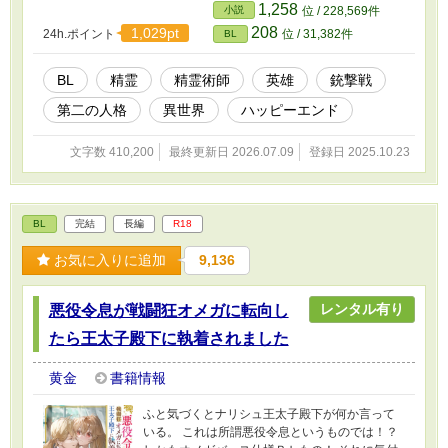
1,258
小説
位 / 228,569件
208
1,029pt
24h.ポイント
位 / 31,382件
BL
BL
精霊
精霊術師
英雄
銃撃戦
第二の人格
異世界
ハッピーエンド
文字数 410,200
最終更新日 2026.07.09
登録日 2025.10.23
BL
完結
長編
R18
お気に入りに追加
9,136
レンタル有り
悪役令息が戦闘狂オメガに転向し
たら王太子殿下に執着されました
黄金
書籍情報
ふと気づくとナリシュ王太子殿下が何か言って
いる。 これは所謂悪役令息というものでは！？