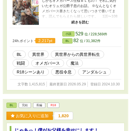
しかもオメガバース仕様ＢＬもの！ それに気付
いたオリュガ公爵子息のお話。 ※なんとなくオ
メガバース書きたくなって思いつきで書いてま
す。読んでもらえたら嬉しいです。 1話〜108
話まで本編(２月１１日完結)。 109話から番外
編となります。 お気に入り、イイね、しお
り、コメントを入れていただき有難う御座いま
529
小説
位 / 228,569件
す！ 誤字脱字の報告有難うございます！
82
2,217pt
24h.ポイント
位 / 31,382件
BL
BL
異世界
異世界からの異世界転生
戦闘
オメガバース
魔法
R18シーンあり
悪役令息
アンダルシュ
文字数 1,415,815
最終更新日 2026.05.29
登録日 2024.10.30
BL
完結
長編
R18
お気に入りに追加
1,820
じゃあっ！僕がお父様を幸せにします！