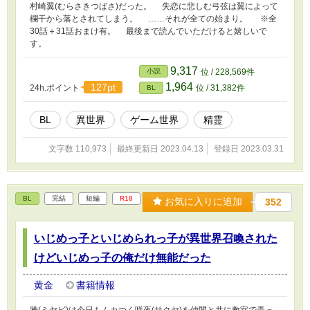
村崎翼(むらさきつばさ)だった。 失恋に悲しむ弓弦は翼によって
欄干から落とされてしまう。 ……それが全ての始まり。 ※全
30話＋31話おまけ有。 最後まで読んでいただけると嬉しいで
す。
9,317
小説
位 / 228,569件
1,964
127pt
24h.ポイント
位 / 31,382件
BL
BL
異世界
ゲーム世界
精霊
文字数 110,973
最終更新日 2023.04.13
登録日 2023.03.31
BL
完結
短編
R18
お気に入りに追加
352
いじめっ子といじめられっ子が異世界召喚された
けどいじめっ子の俺だけ無能だった
黄金
書籍情報
雅(ミヤビ)は今日もムカつく咲夜(サクヤ)を仲間と共に教室で弄っ