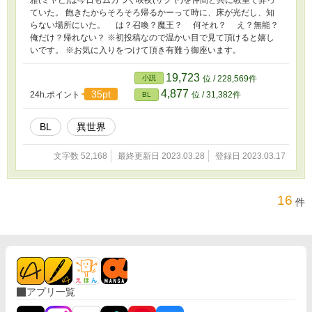
ていた。 飽きたからそろそろ帰るかーって時に、床が光だし、知
らない場所にいた。 は？召喚？魔王？ 何それ？ え？無能？
俺だけ？帰れない？ ※初投稿なので温かい目で見て頂けると嬉し
いです。 ※お気に入りをつけて頂き有難う御座います。
19,723
小説
位 / 228,569件
4,877
35pt
24h.ポイント
位 / 31,382件
BL
BL
異世界
文字数 52,168
最終更新日 2023.03.28
登録日 2023.03.17
16
件
アプリ一覧