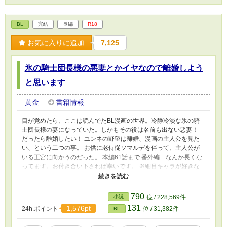
BL
完結
長編
R18
お気に入りに追加
7,125
氷の騎士団長様の悪妻とかイヤなので離婚しよう
と思います
黄金
書籍情報
目が覚めたら、ここは読んでたBL漫画の世界。冷静冷淡な氷の騎
士団長様の妻になっていた。しかもその役は名前も出ない悪妻！
だったら離婚したい！ ユンネの野望は離婚、漫画の主人公を見た
い、という二つの事。 お供に老侍従ソマルデを伴って、主人公が
いる王宮に向かうのだった。 本編61話まで 番外編 なんか長くな
ってます。お付き合い下されば幸いです。 ※細目キャラが好きな
ので書いてます。 多くの方に読んでいただき嬉しいです。
コメント、お気に入り、しおり、イイねを沢山有難うございます。
790
小説
位 / 228,569件
131
1,576pt
24h.ポイント
位 / 31,382件
BL