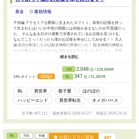
黄金
書籍情報
子供編 アクセミア公爵家に生まれたヨフミィ。前世の記憶を持っ
て生まれたはいいが今世の両親には何故か会えないのが不思議だっ
た。 そんなある日ボロ屋敷で冷遇されているお父様を見つける。
なんてことっ！だったら僕がお父様を幸せにしてみせる！！ 大人
編 自分が転生したのは駄女神様の所為だった！ 駄女神様の神様ル
ールで死んだことにならなければならなくなったヨフミィ。 平民
庭師のヨフとして、弟ヘミィネの番をつけらなきゃ！じゃないと大
変なことに！ ※しおり、コメント、エールお気に入り、有難うご
ざいます！
2,048
小説
位 / 228,569件
347
660pt
24h.ポイント
位 / 31,382件
BL
BL
異世界
親子愛
ほのぼの
ハッピーエンド
異世界転生
オメガバース
文字数 467,211
最終更新日 2026.02.27
登録日 2025.10.31
BL
完結
長編
お気に入りに追加
447