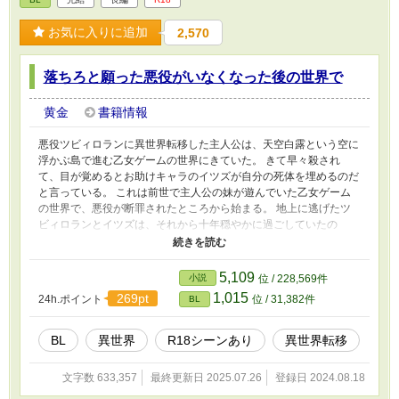
お気に入りに追加
2,570
落ちろと願った悪役がいなくなった後の世界で
黄金
書籍情報
悪役ツビィロランに異世界転移した主人公は、天空白露という空に
浮かぶ島で進む乙女ゲームの世界にきていた。 きて早々殺され
て、目が覚めるとお助けキャラのイツズが自分の死体を埋めるのだ
と言っている。 これは前世で主人公の妹が遊んでいた乙女ゲーム
の世界で、悪役が断罪されたところから始まる。 地上に逃げたツ
ビィロランとイツズは、それから十年穏やかに過ごしていたの
に……。 ※お気に入り、エール、コメント、しおりを入れていた
だき有難う御座います！
5,109
小説
位 / 228,569件
1,015
269pt
24h.ポイント
位 / 31,382件
BL
BL
異世界
R18シーンあり
異世界転移
文字数 633,357
最終更新日 2025.07.26
登録日 2024.08.18