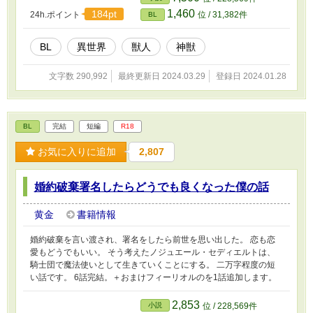
1,460
184pt
24h.ポイント
位 / 31,382件
BL
BL
異世界
獣人
神獣
文字数 290,992
最終更新日 2024.03.29
登録日 2024.01.28
BL
完結
短編
R18
お気に入りに追加
2,807
婚約破棄署名したらどうでも良くなった僕の話
黄金
書籍情報
婚約破棄を言い渡され、署名をしたら前世を思い出した。 恋も恋
愛もどうでもいい。 そう考えたノジュエール・セディエルトは、
騎士団で魔法使いとして生きていくことにする。 二万字程度の短
い話です。 6話完結。＋おまけフィーリオルのを1話追加します。
2,853
小説
位 / 228,569件