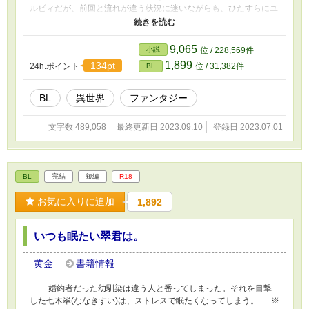
ルビィだが、前回と流れが違う状況に迷いながらも、ひたすらにユ
キト殿下を守りたいと願う。 《第二章》俺の愛しい皇子様 ※長
編ファンタジー物書いてみたくて始めましたが、第一章10万字で収
めようと思ってたのに倍かかりました。 第二章81話まで。 第
9,065
小説
位 / 228,569件
三章で終了。95話まであります。 読んで頂き有難う御座いま
1,899
134pt
24h.ポイント
位 / 31,382件
BL
す。エールやお気に入りを付けて頂き、大変嬉しく思います。
BL
異世界
ファンタジー
文字数 489,058
最終更新日 2023.09.10
登録日 2023.07.01
BL
完結
短編
R18
お気に入りに追加
1,892
いつも眠たい翠君は。
黄金
書籍情報
婚約者だった幼馴染は違う人と番ってしまった。それを目撃
した七木翠(ななきすい)は、ストレスで眠たくなってしまう。 ※