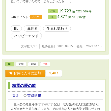
思いついて書いたので、よろしかったら……。
19,723
小説
位 / 228,569件
4,877
35pt
24h.ポイント
位 / 31,382件
BL
BL
異世界
生まれ変わり
ハッピーエンド
文字数 2,385
最終更新日 2023.04.15
登録日 2023.04.15
BL
完結
短編
R18
お気に入りに追加
2,407
精霊の愛の歌
黄金
書籍情報
主人公の鈴屋弓弦(すずやゆずる)は、幼馴染の恋人に他に好きな
人が出来たと振られてしまう。その好きな人とは大学で同じゼミの