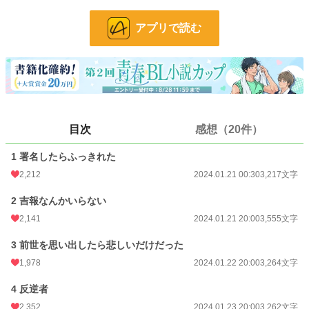
アプリで読む
二万字程度の短い話です。
6話完結。＋おまけフィーリオルのを1話追加します。
小説
2,264 位 / 228,882 件
BL
411 位 / 31,448 件
お気に入り
2,809
目次
感想（20件）
24h.ポイント
653 pt
1 署名したらふっきれた
2,212
2024.01.21 00:30
3,217文字
文字数
28,422
更新日時
2024.01.26 19:00
2 吉報なんかいらない
2,141
2024.01.21 20:00
3,555文字
初回公開日時
2024.01.21 00:30
3 前世を思い出したら悲しいだけだった
初回完結日時
2024.01.25 20:01
1,978
2024.01.22 20:00
3,264文字
週間ポイント
4,544 pt (2,263 位)
4 反逆者
月間ポイント
18,067 pt (2,624 位)
2,352
2024.01.23 20:00
3,262文字