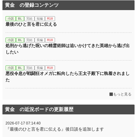
黄金 の登録コンテンツ
小説
BL
完結
短編
R18
最後のひと言を君に伝える
小説
BL
完結
長編
R18
処刑から逃げた呪いの精霊術師は追いかけてきた英雄から逃げ出
したい
小説
BL
完結
長編
R18
悪役令息が戦闘狂オメガに転向したら王太子殿下に執着されまし
た
もっと見る
黄金 の近況ボードの更新履歴
2026-07-17 07:14:40
『最後のひと言を君に伝える』後日談を追加します