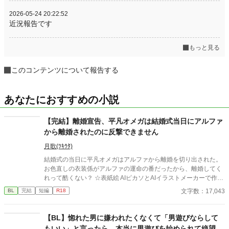
2026-05-24 20:22:52
近況報告です
もっと見る
このコンテンツについて報告する
あなたにおすすめの小説
【完結】離婚宣告、平凡オメガは結婚式当日にアルファ
から離婚されたのに反撃できません
月歌(ﾂｷｳﾀ)
結婚式の当日に平凡オメガはアルファから離婚を切り出された。
お色直しの衣装係がアルファの運命の番だったから、離婚してく
れって酷くない？ ☆表紙絵 AIピカソとAIイラストメーカーで作成
しました。
文字数：17,043
BL
完結
短編
R18
【BL】惚れた男に嫌われたくなくて「男遊びならして
もいい」と言ったら、本当に男遊びを始められて絶望し