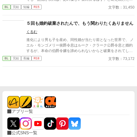
コラス。 しかし、アルヴィンがみんなの前でニコラスの手紙を破
文字数：31,450
BL
完結
短編
R15
りながら嘲笑した時、ついに限界を迎える。 「僕が愛したアルヴ
ィンは、あの日死んだんだ」 ​誰も信じられなくなったニコラスは
隣国へ留学することになった。 留学先で過去を乗り越え、新しい
５回も婚約破棄されたんで、もう関わりたくありません
幸福を掴んだニコラス。 そこへ「記憶が戻った」と涙を流すアル
くるむ
ヴィンが現れるが、すでにニコラスの心には少しの情も残ってな
くて―――……。
進化により男も子を産め、同性婚が当たり前となった世界で、 ノ
エル・モンゴメリー侯爵令息はルーク・クラーク公爵令息と婚約
するが、本命の伯爵令嬢を諦められないからと破棄をされてしま
う。その後辛い日々を送り若くして死んでしまうが、なぜかいつ
文字数：73,172
BL
完結
長編
R18
も婚約破棄をされる朝に巻き戻ってしまう。しかも５回も。 だが
６回目に巻き戻った時、婚約破棄当時ではなく、ルークと婚約す
る前まで巻き戻っていた。 今度こそ、自分が不幸になる切っ掛け
となるルークに近づかないようにと決意するノエルだが……。
アプリ一覧
公式SNS一覧