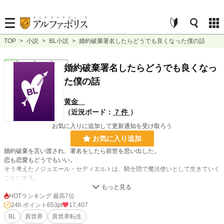
TOP
>
小説
>
BL小説
>
婚約破棄署名したらどうでも良くなった僕の話
BL
完結
短編
R18
婚約破棄署名したらどうでも良くなっ
た僕の話
黄金
（近況ボード：
7 件
）
お気に入りに追加して更新通知を受け取ろう
お気に入り追加
婚約破棄を言い渡され、署名をしたら前世を思い出した。
恋も恋愛もどうでもいい。
そう考えたノジュエール・セディエルトは、騎士団で魔法使いとして生きていく
ことにする。
HOTランキング 最高7位
24h.ポイント
653pt
17,407
BL
異世界
異世界転生