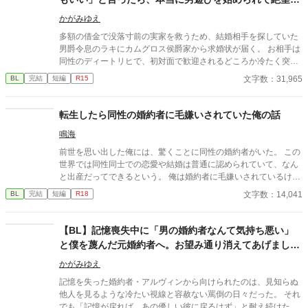
ている侯爵令息の話
かがみゆえ
多額の借金で没落寸前の実家を救うため、結婚相手を探していた
男爵令息のラキにカムグロス侯爵家から求婚状が届く。 お相手は
同性のディートリヒで、初対面で歓迎されるどころか冷たく突き
放されてしまう。 『必要最低限関わるな』 『愛人を作るな』
文字数：31,965
BL
完結
短編
R15
『男遊びならしてもいい』 ディートリヒから実家の借金を完済す
る条件を言われたラキは、学園で令息たちとの交流を満喫中。 褒
め上手なラキの周りには可愛い令息が集まり、推し活状態に。 一
転生したら同性の婚約者に毛嫌いされていた俺の話
方、ディートリヒだけが嫉妬で胃を痛める日々。 ラキへの恋心を
鳴海
隠し続けた不器用侯爵令息に、幸せな未来は訪れるのか？ .
前世を思い出した俺には、驚くことに同性の婚約者がいた。 この
世界では同性同士での恋愛や結婚は普通に認められていて、なん
と出産だってできるという。 俺は婚約者に毛嫌いされているけれ
ど、それは前世を思い出す前の俺の性格が最悪だったからだ。 我
文字数：14,041
BL
完結
短編
R18
儘で傲慢な俺は、学園でも嫌われ者。 そんな主人公が前世を思い
出したことで自分の行動を反省し、行動を改め、友達を作り、婚
約者とも仲直りして愛されて幸せになるまでの話。
​【BL】記憶喪失中に「男の婚約者なんて気持ち悪い」
と僕を蔑んだ元婚約者へ。お望み通り消えてあげました
ので、今更記憶が戻ったと泣きつかれても
かがみゆえ
記憶を失った婚約者・アルヴィンから向けられたのは、見知らぬ
他人を見るような冷たい視線と容赦ない罵倒の日々だった。 それ
でも「記憶が戻れば、あの優しい彼に戻るはず」と耐え続けたニ