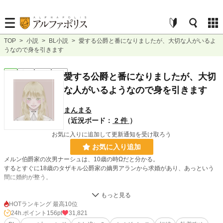
TOP
>
小説
>
BL小説
>
愛する公爵と番になりましたが、大切な人がいるよ
うなので身を引きます
BL
完結
短編
R18
愛する公爵と番になりましたが、大切
な人がいるようなので身を引きます
まんまる
（近況ボード：
2 件
）
お気に入りに追加して更新通知を受け取ろう
お気に入り追加
メルン伯爵家の次男ナーシュは、10歳の時Ωだと分かる。
するとすぐに18歳のタザキル公爵家の嫡男アランから求婚があり、あっという
間に婚約が整う。
初めて会った時からお互い惹かれ合っていると思っていた。
HOTランキング 最高10位
しかしアランにはナーシュが知らない愛する人がいて、それを知ったナーシュは
24h.ポイント
156pt
31,821
アランに離婚を申し出る。