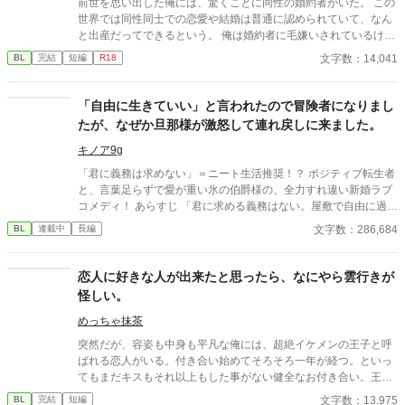
前世を思い出した俺には、驚くことに同性の婚約者がいた。 この
世界では同性同士での恋愛や結婚は普通に認められていて、なん
と出産だってできるという。 俺は婚約者に毛嫌いされているけれ
ど、それは前世を思い出す前の俺の性格が最悪だったからだ。 我
文字数：14,041
BL
完結
短編
R18
儘で傲慢な俺は、学園でも嫌われ者。 そんな主人公が前世を思い
出したことで自分の行動を反省し、行動を改め、友達を作り、婚
約者とも仲直りして愛されて幸せになるまでの話。
「自由に生きていい」と言われたので冒険者になりまし
たが、なぜか旦那様が激怒して連れ戻しに来ました。
キノア9g
「君に義務は求めない」＝ニート生活推奨！？ ポジティブ転生者
と、言葉足らずで愛が重い氷の伯爵様の、全力すれ違い新婚ラブ
コメディ！ あらすじ 「君に求める義務はない。屋敷で自由に過ご
していい」 貧乏男爵家の次男・ルシアン（前世は男子高校生）
文字数：286,684
BL
連載中
長編
は、政略結婚した若き天才当主・オルドリンからそう告げられ
た。 冷徹で無表情な旦那様の言葉を、「俺に興味がないんだな！
ラッキー、衣食住保証付きのニート生活だ！」とポジティブに解
恋人に好きな人が出来たと思ったら、なにやら雲行きが
釈したルシアン。 彼はこっそり屋敷を抜け出し、偽名を使って憧
怪しい。
れの冒険者ライフを満喫し始める。 「旦那様は俺に無関心」 そう
信じて、半年間ものんきに遊び回っていたルシアンだったが、あ
めっちゃ抹茶
る日クエスト中に怪我をしてしまう。 バレたら怒られるかな……
突然だが、容姿も中身も平凡な俺には、超絶イケメンの王子と呼
とビクビクしていた彼の元に現れたのは、顔面蒼白で息を切らし
ばれる恋人がいる。付き合い始めてそろそろ一年が経つ。といっ
た旦那様で――！？ 「君が怪我をしたと聞いて、気が狂いそうだ
てもまだキスもそれ以上もした事がない健全なお付き合い。王子
った……！」 怒鳴られるかと思いきや、折れるほど強く抱きしめ
は優しいけど意地悪で、いつも俺の心臓を高鳴らせてくる——だ
文字数：13,975
BL
完結
短編
られて困惑。 えっ、放置してたんじゃなかったの？ なんでそんな