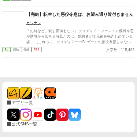
けどそれだけだ。この前、喧嘩をした。それきり彼と話していな
に必死なの？ 実は旦那様は冷徹なのではなく、ルシアンが好きす
い。付き合っているのか定かじゃない関係。挙句に、今遠目から
ぎて「嫌われないように」と身を引いていただけの、超・奥手な
見つけた王子の側には可憐な女の子。彼女が彼に寄り掛かって二
【完結】転生した悪役令息は、お望み通り近付きません
心配性スパダリだった！ 「君を守れるなら、森ごと消し飛ばす
人がキスをしている。 その瞬間、目の前が真っ黒になった。もう
が？」 「過保護すぎて冒険になりません！！」 Fランク冒険者の
カシナシ
無理だ。俺がスイッチが切れたようにその場に立ち尽くした、そ
のんきな妻（夫）×国宝級魔法使いの激重旦那様。 すれ違ってい
の時だった。前にいる彼から聞いたこともない怒声が俺の耳に届
「お前など、愛す価値もない」 ディディア・ファントム侯爵令息
た二人が、甘々な「週末冒険者夫婦」になるまでの、勘違いと溺
いたのは。 ⚪︎佐藤玲央……微笑みの王子と呼ばれ、常に笑顔を絶
が階段から落ちる時見たのは、婚約者が従兄弟を抱きしめている
愛のハッピーエンドBL。
やさない。物腰柔らかな姿勢に男女問わずモテる ⚪︎中田真……両
姿。 （これって、ディディアーーBLゲームの悪役令息じゃない
親の転勤で引っ越してきた転校生。平凡な容姿で口が悪いがクラ
か！） 妹の笑顔を見るためにやりこんでいたBLゲーム。引くほど
文字数：115,483
BL
完結
長編
R18
スに馴染めず誰とも話さないので王子しか知らないし、これから
レベルを上げた主人公のスキルが、なぜかディディアに転生して
も多分バレない ※全四話、予約投稿済み。 本編に攻めの名前が出
そのまま引き継いでいる。 スキルなしとして家族に『失敗作』と
てこないの書き終わってから気が付いた。3/16タイトル少し変更
蔑まれていたのは、そのスキルのレベルが高すぎたかららしい。
しました。 ※後日談を3/25に投稿予定←しました。Rを書くかは
スキルと自分を取り戻したディディアは、婚約者を追いかけまわ
まだ悩み中
すのを辞め、自立に向けて淡々と準備をする。 もちろん元婚約者
と従兄弟には近付かないので、絡んでこないでいただけます？ 十
万文字程度。 3/7 完結しました！ ※主人公：マイペース美人受け
※女性向けHOTランキング1位、ありがとうございました。完結
までの12日間に渡り、ほとんど2〜5位と食い込めた作品となりま
アプリ一覧
した！あああありがとうございます……！｡ﾟ(ﾟ´Д`ﾟ)ﾟ｡ たくさんの
閲覧、イイね、エール、感想は、作者の血肉になります……！(o
´ω`o)ありがとうございます！(●′ω`人′ω`●)
公式SNS一覧