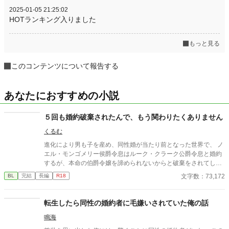
2025-01-05 21:25:02
HOTランキング入りました
もっと見る
このコンテンツについて報告する
あなたにおすすめの小説
５回も婚約破棄されたんで、もう関わりたくありません
くるむ
進化により男も子を産め、同性婚が当たり前となった世界で、 ノ
エル・モンゴメリー侯爵令息はルーク・クラーク公爵令息と婚約
するが、本命の伯爵令嬢を諦められないからと破棄をされてしま
う。その後辛い日々を送り若くして死んでしまうが、なぜかいつ
文字数：73,172
BL
完結
長編
R18
も婚約破棄をされる朝に巻き戻ってしまう。しかも５回も。 だが
６回目に巻き戻った時、婚約破棄当時ではなく、ルークと婚約す
る前まで巻き戻っていた。 今度こそ、自分が不幸になる切っ掛け
転生したら同性の婚約者に毛嫌いされていた俺の話
となるルークに近づかないようにと決意するノエルだが……。
鳴海