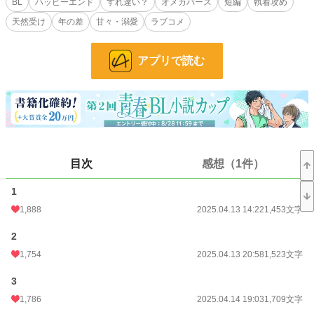
BL
ハッピーエンド
すれ違い？
オメガバース
短編
執着攻め
天然受け
年の差
甘々・溺愛
ラブコメ
でもナーシュがアランの愛人だと思っていたのは⋯。
アプリで読む
執着系α×天然Ω
年の差夫夫のすれ違い(？)からのハッピーエンドのお話です。
Rシーンは※付けます
目次
感想（1件）
※画像はpicrewさんよりお借りしました。
Xアカウント(@wawawa_o_o_)
1
1,888
2025.04.13 14:22
1,453文字
小説
8,070 位 / 228,638 件
2
1,754
2025.04.13 20:58
1,523文字
BL
1,603 位 / 31,391 件
お気に入り
2,081
3
1,786
2025.04.14 19:03
1,709文字
24h.ポイント
156 pt