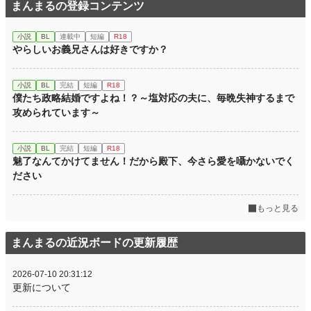
まんまるの登録コンテンツ
小説
BL
連載中
短編
R18
やらしいお義兄さんは好きですか？
小説
BL
完結
短編
R18
僕たち政略結婚ですよね！？～塩対応の夫に、毎晩失神するまで
攻められています～
小説
BL
完結
短編
R18
魅了なんてかけてません！だから殿下、今さら愛を囁かないでく
ださい
もっと見る
まんまるの近況ボードの更新履歴
2026-07-10 20:31:12
更新について