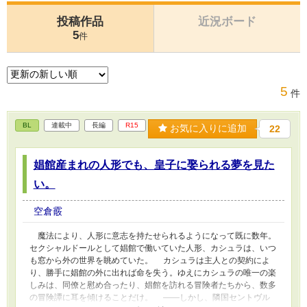
投稿作品
近況ボード
5
件
5
件
BL
連載中
長編
R15
お気に入りに追加
22
娼館産まれの人形でも、皇子に娶られる夢を見た
い。
空倉霰
魔法により、人形に意志を持たせられるようになって既に数年。
セクシャルドールとして娼館で働いていた人形、カシュラは、いつ
も窓から外の世界を眺めていた。 カシュラは主人との契約によ
り、勝手に娼館の外に出れば命を失う。ゆえにカシュラの唯一の楽
しみは、同僚と慰め合ったり、娼館を訪れる冒険者たちから、数多
の冒険譚に耳を傾けることだけ。 ――しかし、隣国セントヴル