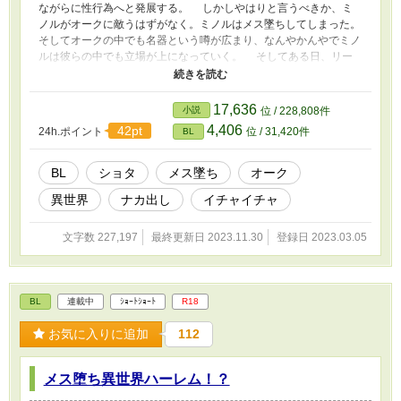
ながらに性行為へと発展する。 しかしやはりと言うべきか、ミ
ノルがオークに敵うはずがなく。ミノルはメス墜ちしてしまった。
そしてオークの中でも名器という噂が広まり、なんやかんやでミノ
ルは彼らの中でも立場が上になっていく。 そしてある日、リー
ダーのオークがミノルに結婚を申し入れた。しかしそれをキッカケ
に、オークの中でミノルの奪い合いが始まってしまい……。 （の
んびりペースで更新してます、すみません（汗））
17,636
小説
位 / 228,808件
4,406
42pt
24h.ポイント
位 / 31,420件
BL
BL
ショタ
メス墜ち
オーク
異世界
ナカ出し
イチャイチャ
文字数 227,197
最終更新日 2023.11.30
登録日 2023.03.05
BL
連載中
ｼｮｰﾄｼｮｰﾄ
R18
お気に入りに追加
112
メス堕ち異世界ハーレム！？