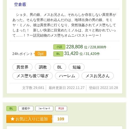
空倉霰
ショタ、男の娘、メスお兄さん。それらしか存在しない異世界が
あった。そんな世界に紛れ込んだのは、地球出身の男の娘、モミ
ヤ・ミノル。彼は異世界に行くなり、突然強姦されてメス堕ちして
しまった！ 新しい快楽に目覚めたミノルは、次々と抱かれていっ
て……！？一話完結物のメス堕ちオムニバスストーリー！
228,808
小説
位 / 228,808件
31,420
0pt
24h.ポイント
位 / 31,420件
BL
異世界
調教
BL
短編
メス堕ち後♡喘ぎ
ハーレム
メスお兄さん
文字数 29,681
最終更新日 2022.11.27
登録日 2022.10.28
BL
連載中
ｼｮｰﾄｼｮｰﾄ
R18
お気に入りに追加
109