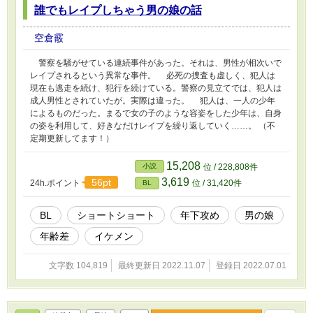
誰でもレイプしちゃう男の娘の話
空倉霰
警察を騒がせている連続事件があった。それは、男性が相次いで
レイプされるという異常な事件。 必死の捜査も虚しく、犯人は
現在も逃走を続け、犯行を続けている。警察の見立てでは、犯人は
成人男性とされていたが。実際は違った。 犯人は、一人の少年
によるものだった。まるで女の子のような容姿をした少年は、自身
の姿を利用して、好きなだけレイプを繰り返していく……。 （不
定期更新してます！）
15,208
小説
位 / 228,808件
3,619
56pt
24h.ポイント
位 / 31,420件
BL
BL
ショートショート
年下攻め
男の娘
年齢差
イケメン
文字数 104,819
最終更新日 2022.11.07
登録日 2022.07.01