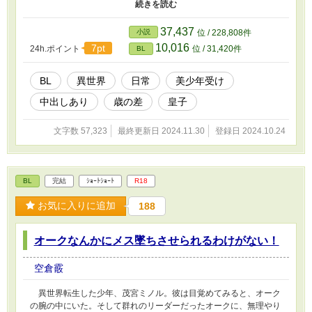
ムとの外交会談当日。なんとセントヴルムからの代表人、セファー
ル・セヴルム皇子が、なんの気まぐれかカシュラを呼び寄せ、夜伽
を命じた。 「ただの皇族の遊び」。カシュラはそう確信しなが
37,437
小説
位 / 228,808件
ら、最初で最後の外の世界を目に焼き付ける。そして一度きりのつ
10,016
7pt
24h.ポイント
位 / 31,420件
BL
もりで皇子を愛した……の、だが。なぜかセヴルム皇子は、翌日、
翌々日と続けてカシュラを買い続け……？ （Nolaの方でも、紫藤
光之助名義であげてたりします）
BL
異世界
日常
美少年受け
中出しあり
歳の差
皇子
文字数 57,323
最終更新日 2024.11.30
登録日 2024.10.24
BL
完結
ｼｮｰﾄｼｮｰﾄ
R18
お気に入りに追加
188
オークなんかにメス墜ちさせられるわけがない！
空倉霰
異世界転生した少年、茂宮ミノル。彼は目覚めてみると、オーク
の腕の中にいた。そして群れのリーダーだったオークに、無理やり