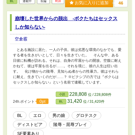
BL
連載中
長編
R18
お気に入りに追加
46
崩壊した世界からの脱出 -ボクたちはセックス
しか知らない-
空倉霰
とある施設に居た、一人の子供。彼は劣悪な環境のなかでも、愛
する者を生きがいとして、日々を生きていた。 そんな中、ある
日彼に転機が訪れる。それは、自身の牢屋からの開放。空腹に耐え
かねて、彼は牢屋を出るが……。それを境に、彼の人生は狂い出
す。 化け物からの陵辱、見知らぬ者からの性暴力。彼はそれら
に耐え、生きていくのだが……？ ※ピクシブの方では『ボクらは
セックスしか知らない』という名前で連載しています。
228,808
小説
位 / 228,808件
31,420
0pt
24h.ポイント
位 / 31,420件
BL
BL
エロ
男の娘
グロテスク
ディストピア
陵辱・屈辱プレイ
SF要素あり