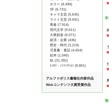
ホラー (8,499)
SF (6,731)
キャラ文芸 (5,635)
本
ライト文芸 (9,591)
青春 (7,914)
現代文学 (9,611)
大衆娯楽 (6,071)
経済・企業 (436)
歴史・時代 (3,219)
児童書・童話 (4,654)
絵本 (1,045)
BL (31,392)
ｴｯｾｲ・ﾉﾝﾌｨｸｼｮﾝ (8,861)
アルファポリス書籍化作家作品
Webコンテンツ大賞受賞作品
海