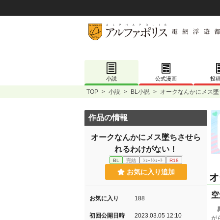
小説
公式漫画
投
TOP
>
小説
>
BL小説
>
オークなんかにメス墜
作品の情報
オークなんかにメス墜ちさせら
れるわけがない！
BL
完結
ｼｮｰﾄｼｮｰﾄ
R18
お気に入り追加
オ
空
お気に入り
188
異
初回公開日時
2023.03.05 12:10
が