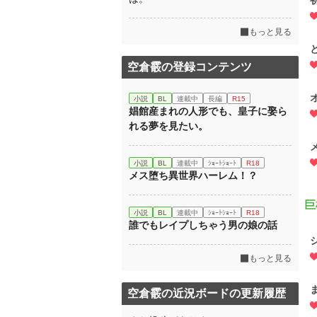
もっと見る
空倉霰の登録コンテンツ
小説
BL
連載中
長編
R15
娼館産まれの人形でも、皇子に娶ら
れる夢を見たい。
小説
BL
連載中
ｼｮｰﾄｼｮｰﾄ
R18
メス堕ち異世界ハーレム！？
巨
小説
BL
連載中
ｼｮｰﾄｼｮｰﾄ
R18
誰でもレイプしちゃう男の娘の話
もっと見る
空倉霰の近況ボードの更新履歴