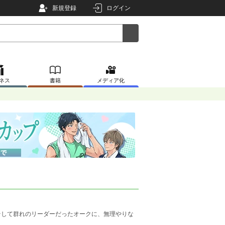
新規登録
ログイン
ネス
書籍
メディア化
して群れのリーダーだったオークに、無理やりな