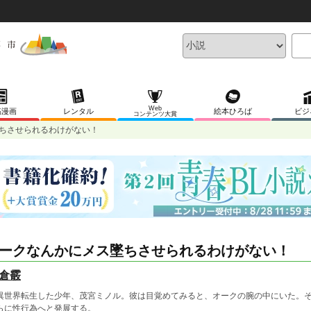
Web
稿漫画
レンタル
絵本ひろば
ビジ
コンテンツ大賞
ちさせられるわけがない！
ークなんかにメス墜ちさせられるわけがない！
倉霰
世界転生した少年、茂宮ミノル。彼は目覚めてみると、オークの腕の中にいた。そ
らに性行為へと発展する。