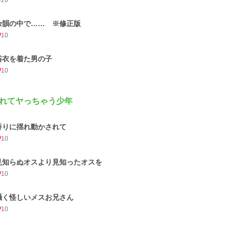
20
余韻の中で…… ※修正版
10
浴衣を着た男の子
10
れてヤっちゃう少年
香りに揺れ動かされて
10
見知らぬオスより見知ったオスを
10
囁く怪しいメスお兄さん
10