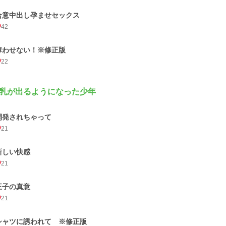
合意中出し孕ませセックス
42
奪わせない！※修正版
22
乳が出るようになった少年
開発されちゃって
21
新しい快感
21
王子の真意
21
シャツに誘われて ※修正版