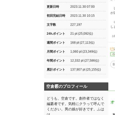
更新日時
2023.11.30 07:00
し
が
初回完結日時
2023.11.30 10:15
そ
文字数
227,197
し
24h.ポイント
21 pt (25,092位)
（
週間ポイント
168 pt (27,113位)
月間ポイント
1,060 pt (23,349位)
小
年間ポイント
12,332 pt (27,586位)
B
累計ポイント
137,907 pt (25,155位)
空倉霰のプロフィール
どうも、空倉です。創作者ではなく
オ
編纂者です。気軽にクラって呼んで
ください。男の娘が好きです。ふは
は。