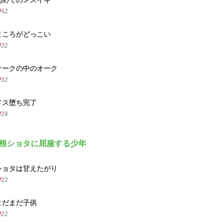
初めてのメスイキ
42
ところがどっこい
32
オークの中のオーク
32
メス堕ち完了
28
根ショタに屈服する少年
ショタは甘えたがり
22
まだまだ子供
22