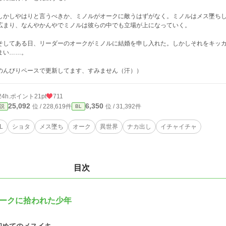
かしやはりと言うべきか、ミノルがオークに敵うはずがなく。ミノルはメス墜ちし
広まり、なんやかんやでミノルは彼らの中でも立場が上になっていく。
してある日、リーダーのオークがミノルに結婚を申し入れた。しかしそれをキッカ
まい……。
のんびりペースで更新してます、すみません（汗））
24h.ポイント
21pt
711
25,092
6,350
位 / 228,619件
位 / 31,392件
説
BL
L
ショタ
メス墜ち
オーク
異世界
ナカ出し
イチャイチャ
目次
ークに拾われた少年