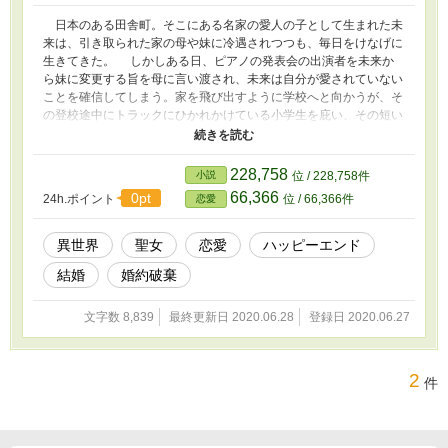
日本のある田舎町。そこにある名家の愛人の子として生まれた未
来は、引き取られた家の母や妹に冷遇されつつも、毎日をけなげに
生きてきた。 しかしある日、ピアノの発表会の出演者を未来か
ら妹に変更する旨を母に言い渡され、未来は自分が愛されていない
ことを確信してしまう。家を飛び出すように学校へと向かうが、そ
の登校途中にトラックにひかれかけている小学生を庇い、その短い
生涯を終えた、はずだった。 はじまりは暗めですがハッピーエ
ンドになる予定です よろしくお願いします
228,758
小説
位 / 228,758件
66,366
0pt
24h.ポイント
位 / 66,366件
恋愛
異世界
聖女
恋愛
ハッピーエンド
結婚
婚約破棄
文字数 8,839
最終更新日 2020.06.28
登録日 2020.06.27
2
件