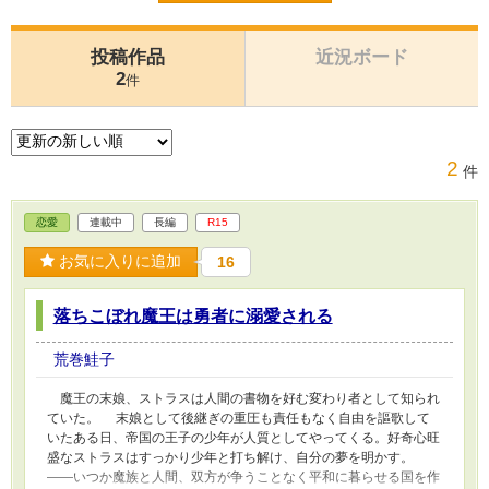
投稿作品
近況ボード
2
件
2
件
恋愛
連載中
長編
R15
お気に入りに追加
16
落ちこぼれ魔王は勇者に溺愛される
荒巻鮭子
魔王の末娘、ストラスは人間の書物を好む変わり者として知られ
ていた。 末娘として後継ぎの重圧も責任もなく自由を謳歌して
いたある日、帝国の王子の少年が人質としてやってくる。好奇心旺
盛なストラスはすっかり少年と打ち解け、自分の夢を明かす。
――いつか魔族と人間、双方が争うことなく平和に暮らせる国を作