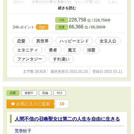
りたい。 少年はその夢を素敵だね、といって笑った。 しかし
少年が身代わりであったことが露見し、怒りに震え少年の命を奪お
うとする父母に逆らったことでストラスの自由な日々は終わりを告
げる。少年と離れ離れになり、いつかの夢も忘れてしまった。
228,758
小説
位 / 228,758件
そんなストラスが降って湧いた幸運で魔王に即位して一年、勇者が
66,366
0pt
24h.ポイント
位 / 66,366件
恋愛
魔王城に攻めてきた。凶刃に倒れる同族たちに彼女は死を覚悟する
が、勇者はストラスを花嫁にするとふざけたことを言い出して
――？ いや首輪をつけられて愛してるなんて言われても信用でき
恋愛
異世界
ハッピーエンド
女主人公
ないんだが？いとおしげな眼差しで見るんじゃない！ ※途中暗い
エタニティ
勇者
魔王
溺愛
ところもありますがハッピーエンド予定です。ちょっとスケベなと
ころには※マークつけてます。
ファンタジー
すれ違い
文字数 28,818
最終更新日 2021.01.25
登録日 2021.01.11
恋愛
連載中
長編
R15
お気に入りに追加
10
人間不信の召喚聖女は第二の人生を自由に生きる
荒巻鮭子